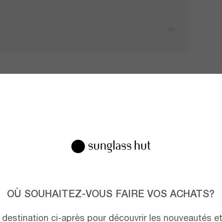
50% off
OÙ SOUHAITEZ-VOUS FAIRE VOS ACHATS?
destination ci-après pour découvrir les nouveautés e
BALENCIAGA