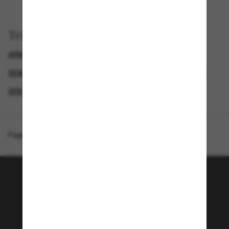
Trier par
ARNETTE LUNETTE
SEMAINE DU BLACK FRIDAY : JUSQU'À -50 %
GENDER
SPECIALDEALS
Page d'accueil
/
Arnette
/
Twister
Rejoignez la communauté
Sunglass Hut!
Envie de profiter d’événements VIP, de sélections
exclusives et d’offres comme 10 € de réduction*