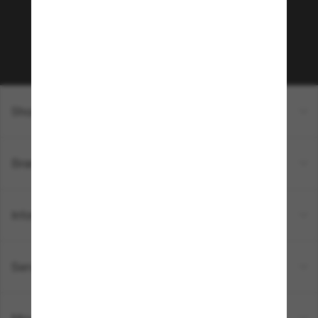
sur votre prochain achat ? Abonnez-vous à notre
newsletter. *Les CGV s’appliquent.
Sabonner!
Shopping en ligne
Brands
Informations
Service Client