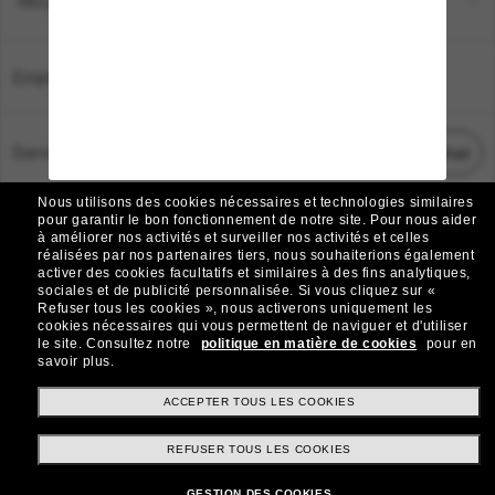
Moyens de paiement
Emplacement:
France
Service Client
Démarrez le chat
Nous utilisons des cookies nécessaires et technologies similaires
TOUS DROITS RÉSERVÉS © 2026 SUNGLASS HUT.
pour garantir le bon fonctionnement de notre site.
Pour nous aider
à améliorer nos activités et surveiller nos activités et celles
Les photos et images sur le site sont publiées à des fins d`illustration.
réalisées par nos partenaires tiers, nous souhaiterions également
activer des cookies facultatifs et similaires à des fins analytiques,
|
|
Avis sur les cookies
Politique de confidentialité
sociales et de publicité personnalisée.
Si vous cliquez sur «
Refuser tous les cookies », nous activerons uniquement les
cookies nécessaires qui vous permettent de naviguer et d'utiliser
|
|
le site.
Consultez notre
politique en matière de cookies
pour en
Conditions Générales
AdChoices
savoir plus.
Do Not Sell My Personal Information
ACCEPTER TOUS LES COOKIES
REFUSER TOUS LES COOKIES
Autres sites du Groupe
GESTION DES COOKIES