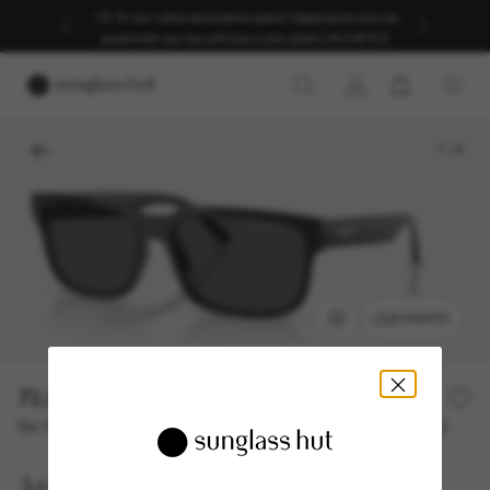
-30 % sur votre deuxième paire | Appliqués lors du
paiement sur les articles à prix plein | ACHETEZ
1
/
6
ESSAYER
72,00€
Ou 3 versements à partir de
TAEG 0% avec
24,00 €
Arnette