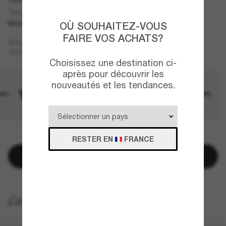
Twister
NOUVEAUTÉ
OÙ SOUHAITEZ-VOUS
FAIRE VOS ACHATS?
Noir
MONTURE
Gris
VERRES
Choisissez une destination ci-
après pour découvrir les
nouveautés et les tendances.
QUELQUES PIÈCES RESTANTES!
RESTER EN
FRANCE
Ajouter au panier
LIVRAISON À DOMICILE GRATUITE