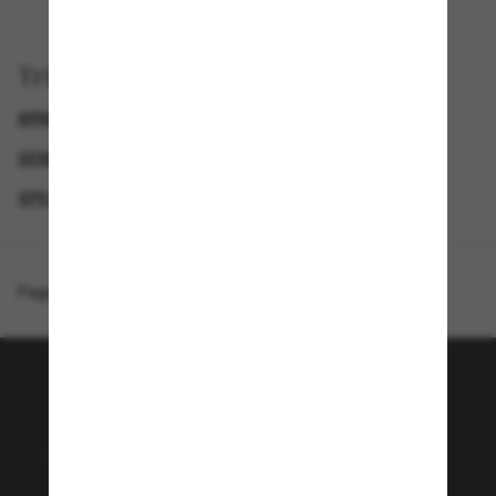
Trier par
ARNETTE LUNETTE
GENDER
SEMAINE DU BLACK FRIDAY : JUSQU'À -50 %
SPECIALDEALS
Page d'accueil
/
Arnette
/
Stripe-M
Rejoignez la communauté
Sunglass Hut!
Envie de profiter d’événements VIP, de sélections
exclusives et d’offres comme 10 € de réduction*