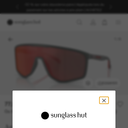
-30 % sur votre deuxième paire | Appliqués lors du
paiement sur les articles à prix plein | ACHETEZ
1
/
6
ESSAYER
77,00€
Ou 3 versements à partir de
TAEG 0% avec
25,67 €
Arnette