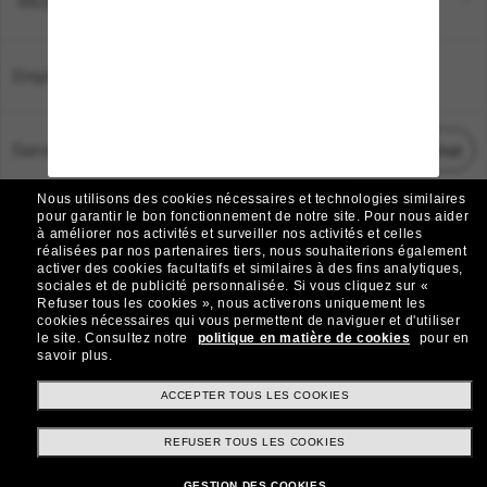
Moyens de paiement
Emplacement:
France
Service Client
Démarrez le chat
Nous utilisons des cookies nécessaires et technologies similaires
TOUS DROITS RÉSERVÉS © 2026 SUNGLASS HUT.
pour garantir le bon fonctionnement de notre site.
Pour nous aider
à améliorer nos activités et surveiller nos activités et celles
Les photos et images sur le site sont publiées à des fins d`illustration.
réalisées par nos partenaires tiers, nous souhaiterions également
activer des cookies facultatifs et similaires à des fins analytiques,
|
|
Avis sur les cookies
Politique de confidentialité
sociales et de publicité personnalisée.
Si vous cliquez sur «
Refuser tous les cookies », nous activerons uniquement les
cookies nécessaires qui vous permettent de naviguer et d'utiliser
|
|
le site.
Consultez notre
politique en matière de cookies
pour en
Conditions Générales
AdChoices
savoir plus.
Do Not Sell My Personal Information
ACCEPTER TOUS LES COOKIES
REFUSER TOUS LES COOKIES
Autres sites du Groupe
GESTION DES COOKIES