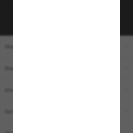
sur votre prochain achat ? Abonnez-vous à notre
newsletter. *Les CGV s’appliquent.
Sabonner!
Shopping en ligne
Brands
Informations
Service Client