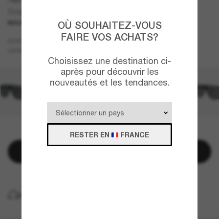
Stripe-M
NOUVEAUTÉ
OÙ SOUHAITEZ-VOUS
FAIRE VOS ACHATS?
Gris
MONTURE
Rouge
VERRES
Choisissez une destination ci-
après pour découvrir les
nouveautés et les tendances.
QUELQUES PIÈCES RESTANTES!
RESTER EN
FRANCE
Ajouter au panier
LIVRAISON À DOMICILE GRATUITE