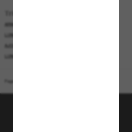
Trier par
ARNETTE LUNETTE
LUNETTES DE SOLEIL POUR LE SPORT
AJOUTEZ UNE PAIRE ET ÉCONOMISEZ
LUNETTES DE SOLEIL FEMME
Page d'accueil
/
Arnette
/
Fastball 2.0
Rejoignez la communauté
Sunglass Hut!
Envie de profiter d’événements VIP, de sélections
exclusives et d’offres comme 10 € de réduction*