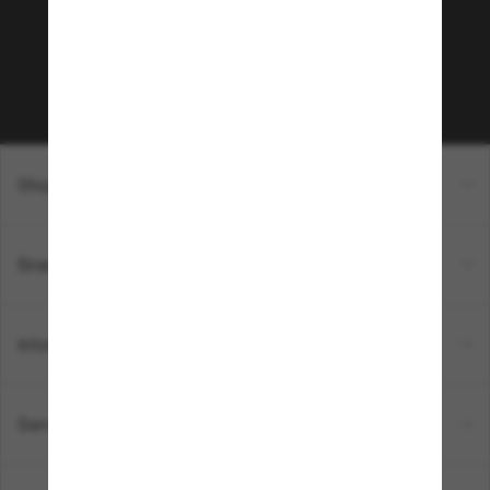
sur votre prochain achat ? Abonnez-vous à notre
newsletter. *Les CGV s’appliquent.
Sabonner!
Shopping en ligne
Brands
Informations
Service Client