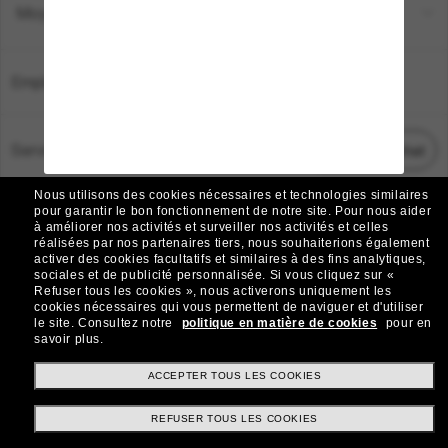
Moyens de paiement
Emplacement:
France
Service Client
Démarrez le chat
Nous utilisons des cookies nécessaires et technologies similaires
TOUS DROITS RÉSERVÉS © 2026 SUNGLASS HUT.
pour garantir le bon fonctionnement de notre site.
Pour nous aider
à améliorer nos activités et surveiller nos activités et celles
Les photos et images sur le site sont publiées à des fins d`illustration.
réalisées par nos partenaires tiers, nous souhaiterions également
activer des cookies facultatifs et similaires à des fins analytiques,
|
|
Avis sur les cookies
Politique de confidentialité
sociales et de publicité personnalisée.
Si vous cliquez sur «
Refuser tous les cookies », nous activerons uniquement les
cookies nécessaires qui vous permettent de naviguer et d'utiliser
|
|
le site.
Consultez notre
politique en matière de cookies
pour en
Conditions Générales
AdChoices
savoir plus.
Do Not Sell My Personal Information
ACCEPTER TOUS LES COOKIES
REFUSER TOUS LES COOKIES
Autres sites du Groupe