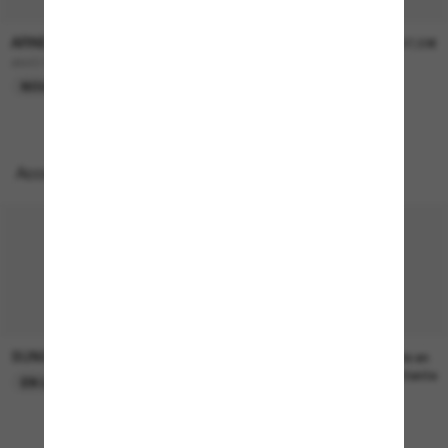
ARNETTE
ARNETTE
103,00€
97,00€
AN4376
Stripe
NOUVEAUTÉ
Accessoires parfaits
SUNGLASS HUT COLLECTION
SUNGLASS HUT COLLECTION
22,00€
Prix en
attente
EN LIGNE SEULEMENT