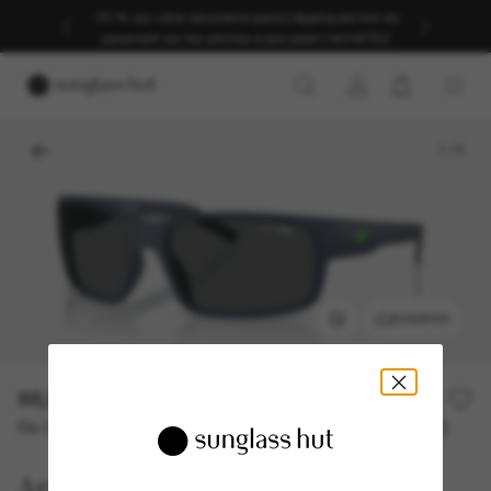
-30 % sur votre deuxième paire | Appliqués lors du
paiement sur les articles à prix plein | ACHETEZ
1
/
5
ESSAYER
88,00€
Ou 3 versements à partir de
TAEG 0% avec
29,33 €
Arnette