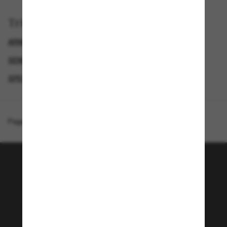
Trier par
ARNETTE LUNETTE
GENDER
SEMAINE DU BLACK FRIDAY : JUSQU'À -50 %
SPECIALDEALS
Page d'accueil
/
Arnette
/
Fastball
Rejoignez la communauté
Sunglass Hut!
Envie de profiter d’événements VIP, de sélections
exclusives et d’offres comme 10 € de réduction*
sur votre prochain achat ? Abonnez-vous à notre
newsletter. *Les CGV s’appliquent.