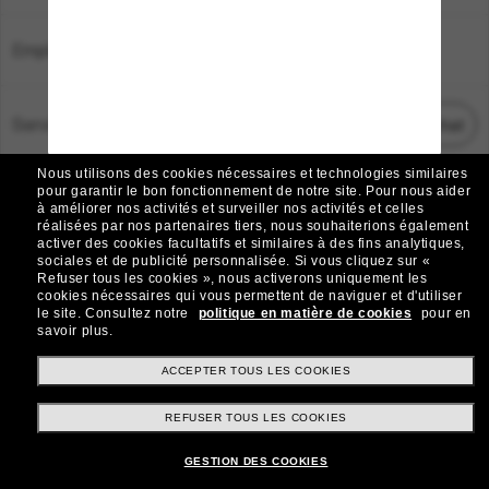
Emplacement:
France
Service Client
Démarrez le chat
Nous utilisons des cookies nécessaires et technologies similaires
TOUS DROITS RÉSERVÉS © 2026 SUNGLASS HUT.
pour garantir le bon fonctionnement de notre site.
Pour nous aider
à améliorer nos activités et surveiller nos activités et celles
Les photos et images sur le site sont publiées à des fins d`illustration.
réalisées par nos partenaires tiers, nous souhaiterions également
activer des cookies facultatifs et similaires à des fins analytiques,
|
|
Avis sur les cookies
Politique de confidentialité
sociales et de publicité personnalisée.
Si vous cliquez sur «
Refuser tous les cookies », nous activerons uniquement les
cookies nécessaires qui vous permettent de naviguer et d'utiliser
|
|
le site.
Consultez notre
politique en matière de cookies
pour en
Conditions Générales
AdChoices
savoir plus.
Do Not Sell My Personal Information
ACCEPTER TOUS LES COOKIES
REFUSER TOUS LES COOKIES
Autres sites du Groupe
GESTION DES COOKIES