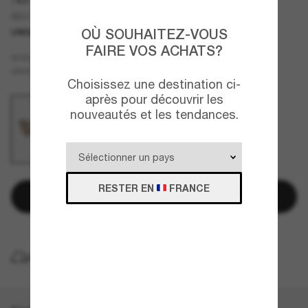
AX4144SU
OÙ SOUHAITEZ-VOUS
UNIQUEMENT EN LIGNE
MEILLEURE VENTES
FAIRE VOS ACHATS?
Brun
MONTURE
Or
VERRES
Choisissez une destination ci-
après pour découvrir les
nouveautés et les tendances.
RESTER EN
FRANCE
Ajouter au panier
LIVRAISON À DOMICILE GRATUITE