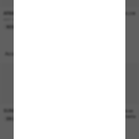
ARMANI EXCHANGE
ARMANI EXCHANGE
84,00€
100,00€
AX4145S
AX4160S
NOUVEAUTÉ
Accessoires parfaits
SUNGLASS HUT COLLECTION
SUNGLASS HUT COLLECTION
22,00€
Prix en
attente
EN LIGNE SEULEMENT