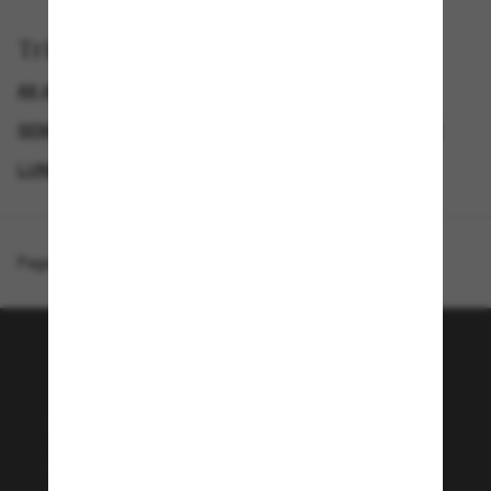
Trier par
AX (ARMANI EXCHANGE) LUNETTE
SEMAINE DU BLACK FRIDAY : JUSQU'À -50 %
GENDER
LUNETTES DE SOLEIL FEMME
Page d'accueil
/
Armani Exchange
/
AX4144SU
Rejoignez la communauté
Sunglass Hut!
Envie de profiter d’événements VIP, de sélections
exclusives et d’offres comme 10 € de réduction*
sur votre prochain achat ? Abonnez-vous à notre
newsletter. *Les CGV s’appliquent.