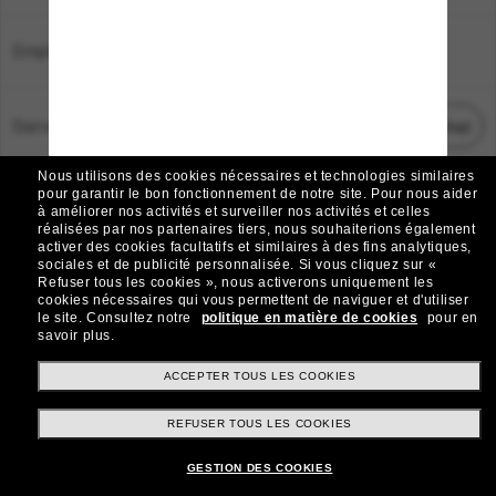
Emplacement:
France
Service Client
Démarrez le chat
Nous utilisons des cookies nécessaires et technologies similaires
TOUS DROITS RÉSERVÉS © 2026 SUNGLASS HUT.
pour garantir le bon fonctionnement de notre site.
Pour nous aider
à améliorer nos activités et surveiller nos activités et celles
Les photos et images sur le site sont publiées à des fins d`illustration.
réalisées par nos partenaires tiers, nous souhaiterions également
activer des cookies facultatifs et similaires à des fins analytiques,
|
|
Avis sur les cookies
Politique de confidentialité
sociales et de publicité personnalisée.
Si vous cliquez sur «
Refuser tous les cookies », nous activerons uniquement les
cookies nécessaires qui vous permettent de naviguer et d'utiliser
|
|
le site.
Consultez notre
politique en matière de cookies
pour en
Conditions Générales
AdChoices
savoir plus.
Do Not Sell My Personal Information
ACCEPTER TOUS LES COOKIES
REFUSER TOUS LES COOKIES
Autres sites du Groupe
GESTION DES COOKIES