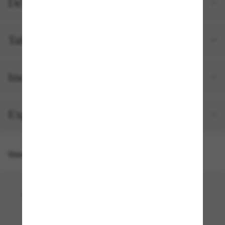
Détails du produit
Tailles et ajustements
Inclus avec votre commande
Expédition et retour gratuits
Vous pourriez aussi aimer