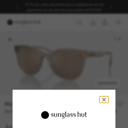
-30 % sur votre deuxième paire | Appliqués lors du
paiement sur les articles à prix plein | ACHETEZ
1
/
5
ESSAYER
84,00€
Ou 3 versements à partir de
TAEG 0% avec
28,00 €
Armani Exchange