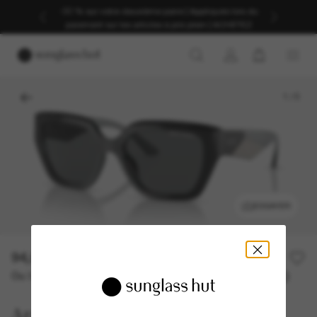
-30 % sur votre deuxième paire | Appliqués lors du
paiement sur les articles à prix plein | ACHETEZ
1
/
5
ESSAYER
94,00€
Ou 3 versements à partir de
TAEG 0% avec
31,33 €
Armani Exchange