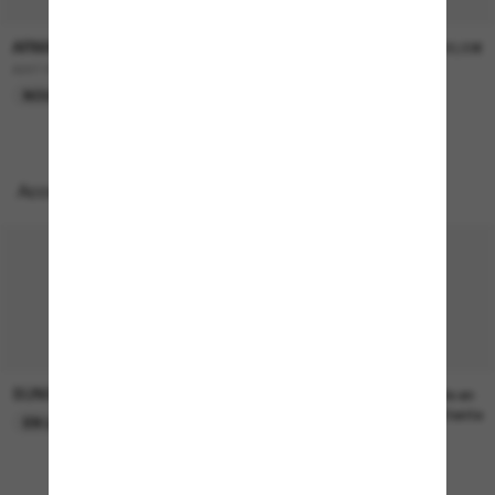
ARMANI EXCHANGE
ARMANI EXCHANGE
84,00€
100,00€
AX4145S
AX4160S
NOUVEAUTÉ
Accessoires parfaits
SUNGLASS HUT COLLECTION
SUNGLASS HUT COLLECTION
22,00€
Prix en
attente
EN LIGNE SEULEMENT