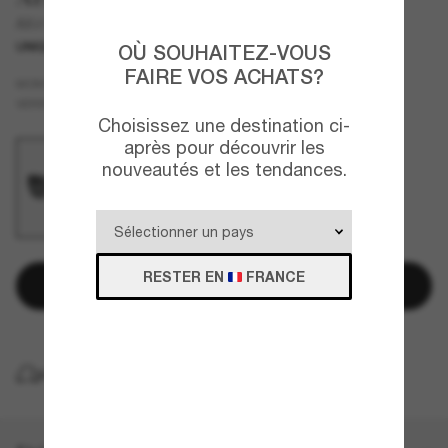
AX4125SU
UNIQUEMENT EN LIGNE
MEILLEURE VENTES
OÙ SOUHAITEZ-VOUS
FAIRE VOS ACHATS?
Noir
MONTURE
Gris
VERRES
Choisissez une destination ci-
après pour découvrir les
nouveautés et les tendances.
RESTER EN
FRANCE
Ajouter au panier
LIVRAISON À DOMICILE GRATUITE