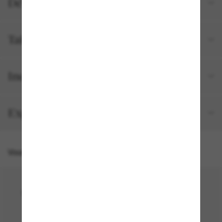
Détails du produit
Tailles et ajustements
Inclus avec votre commande
Expédition et retour gratuits
Vous pourriez aussi aimer