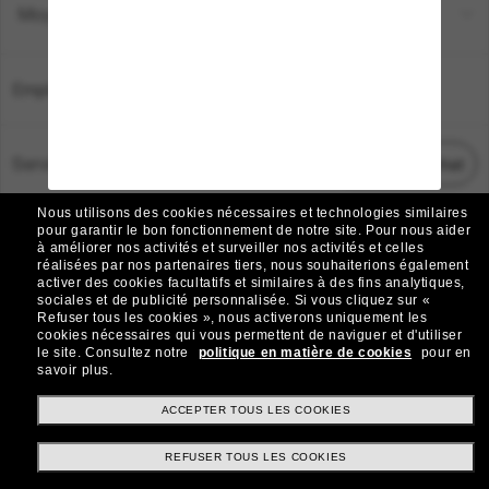
Moyens de paiement
Emplacement:
France
Service Client
Démarrez le chat
Nous utilisons des cookies nécessaires et technologies similaires
TOUS DROITS RÉSERVÉS © 2026 SUNGLASS HUT.
pour garantir le bon fonctionnement de notre site.
Pour nous aider
à améliorer nos activités et surveiller nos activités et celles
Les photos et images sur le site sont publiées à des fins d`illustration.
réalisées par nos partenaires tiers, nous souhaiterions également
activer des cookies facultatifs et similaires à des fins analytiques,
|
|
Avis sur les cookies
Politique de confidentialité
sociales et de publicité personnalisée.
Si vous cliquez sur «
Refuser tous les cookies », nous activerons uniquement les
cookies nécessaires qui vous permettent de naviguer et d'utiliser
|
|
le site.
Consultez notre
politique en matière de cookies
pour en
Conditions Générales
AdChoices
savoir plus.
Do Not Sell My Personal Information
ACCEPTER TOUS LES COOKIES
REFUSER TOUS LES COOKIES
Autres sites du Groupe