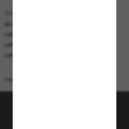
Trier par
AX (ARMANI EXCHANGE) LUNETTE
LUNETTES DE SOLEIL POUR LE SPORT
LUNETTES DE SOLEIL FEMME
LUNETTES DE SOLEIL DE CRÉATEURS
Page d'accueil
/
Armani Exchange
/
AX4125SU
Rejoignez la communauté
Sunglass Hut!
Envie de profiter d’événements VIP, de sélections
exclusives et d’offres comme 10 € de réduction*