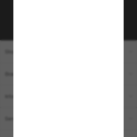
sur votre prochain achat ? Abonnez-vous à notre
newsletter. *Les CGV s’appliquent.
Sabonner!
Shopping en ligne
Brands
Informations
Service Client