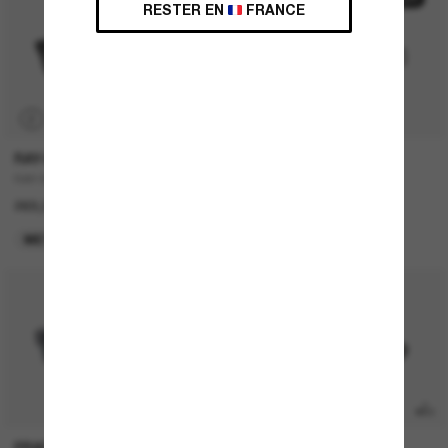
50% off
RESTER EN
FRANCE
P
RAY-BAN
DOLCE&GABBANA
RAY-BAN Meta Wayfarer
DG4403
269,00€
242,00€
121,00€
META GEN 1
DERNIÈRE CHANCE
PRADA
OAKLEY