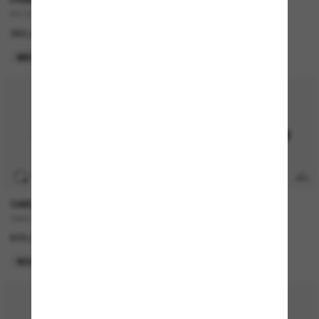
PR 02ZS
OAKLEY Meta Vanguard
360,00€
549,00€
MEILLEURE VENTES
MEILLEURE VENTES
TRANSITIONS
®
OAKLEY
OAKLEY
OAKLEY Meta Vanguard
OAKLEY Meta Vanguard
629,00€
549,00€
NOUVEAUTÉ
MEILLEURE VENTES