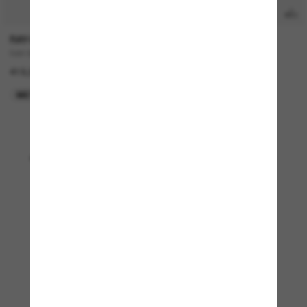
TRANSITIONS
®
RAY-BAN
RAY-BAN
RAY-BAN Meta Wayfarer
RAY-BAN Meta Wayfarer
419,00€
499,00€
META GEN 2
META GEN 2
Affichage 1 - 24 sur 14248
Charger plus de lunettes de soleil