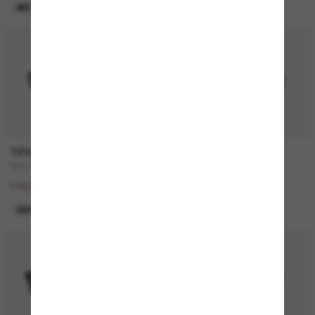
META GEN 2
NOUVEAUTÉ
50% off
TIFFANY & CO.
RAY-BAN
TF3111
RB2210
347,00€
157,00€
173,50€
DERNIÈRE CHANCE