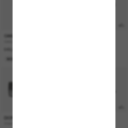
TRANSITIONS
®
OAKLEY
RAY-BAN
OAKLEY Meta Vanguard
RAY-BAN Meta Wayfarer
549,00€
499,00€
NOUVEAUTÉ
META GEN 2
DIOR
OAKLEY
30MONTAIGNE SU
OAKLEY Meta Vanguard