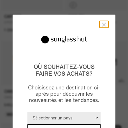
P
CARTIER
OAKLEY
CT0330S
LATCH™ Introspect Collection
1 090,00€
232,00€
OÙ SOUHAITEZ-VOUS
FAIRE VOS ACHATS?
P
Choisissez une destination ci-
OAKLEY
RAY-BAN
après pour découvrir les
OAKLEY Meta Vanguard
RAY-BAN Meta Wayfarer
nouveautés et les tendances.
549,00€
449,00€
MEILLEURE VENTES
META GEN 2