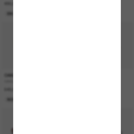
490,00€
549,00€
EN LIGNE SEULEMENT
NOUVEAUTÉ
OAKLEY
CARTIER
OAKLEY Meta Vanguard
CT0474S
549,00€
1 300,00€
NOUVEAUTÉ