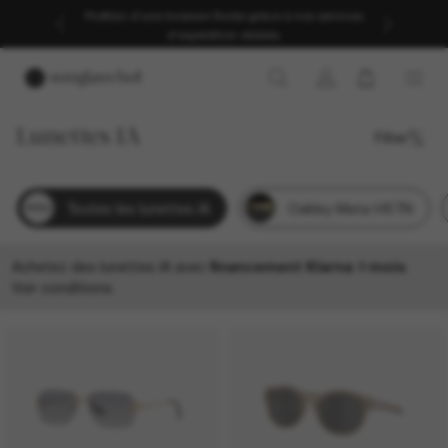
Profitez d’une livraison fluide grâce à nos services
d’expédition dédiés.
Lunettes IA
Filter
Toutes les lunettes IA
Oakley Meta HSTN
Achetez des lunettes IA avec
financement Klarna 3 mois
.
Voir conditions
.