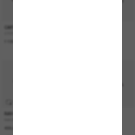
CARTIER
CARTIER
CT0550S
CT0359S
1 100,00€
1 100,00€
EN LIGNE SEULEMENT
TRANSITIONS
®
RAY-BAN
CARTIER
RAY-BAN Meta Wayfarer
CT0579S
499,00€
1 050,00€