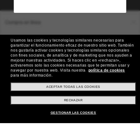
Compra en línea
Usamos las cookies y tecnologías similares necesarias para
Brands
garantizar el funcionamiento eficaz de nuestro sitio web.
También
nos gustaría activar cookies y tecnologías similares opcionales
con fines sociales, de analítica y de marketing que nos ayuden a
mejorar nuestras actividades.
Si haces clic en «rechazar»,
activaremos solo las cookies necesarias que te permitan usar y
Sobre Nostros
navegar por nuestra web.
Visita nuestra
política de cookies
para más información.
ACEPTAR TODAS LAS COOKIES
Atención al Cliente
RECHAZAR
Formas de Pago
GESTIONAR LAS COOKIES
Ubicación:
España