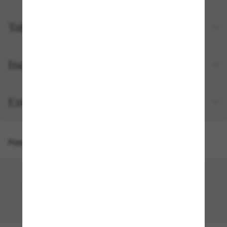
Talla y ajuste
Incluido en tu pedido
Envíos y devoluciones gratuitos
Puede que también te guste
50% off