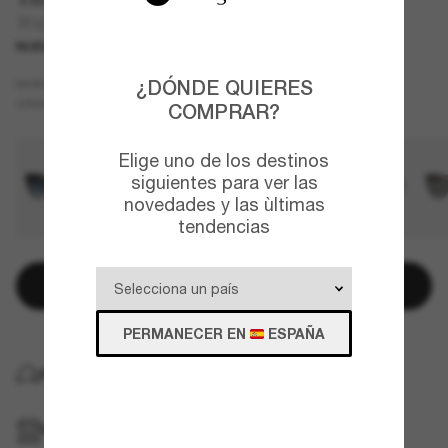
TF4254U
NUEVO
Negro
MONTURA
¿DÓNDE QUIERES
Gris
CRISTALES
COMPRAR?
Elige uno de los destinos
siguientes para ver las
novedades y las ùltimas
tendencias
Añadir a la cesta
PERMANECER EN
ESPAÑA
ENTREGA GRATUITA A DOMICILIO
RECOGER EN TIENDA