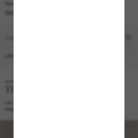
Recogida gratuita disponible
ENCONTRAR EN TIENDA
+ 3600 SUN PUNTOS
¿Aún no eres miembro?
REGÍSTRATE AHORA
NUEVO
Las nuevas gafas de sol T by Tiffany desprenden una
elegancia audaz y un glamour discreto.