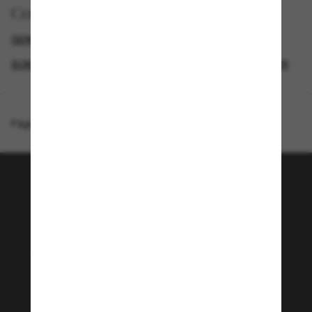
Comprar por
GENDER
GAFAS DE SOL DE LUJO
SUNGLASSES BRANDS
TIFFANY GAFAS DE SOL MUJER
Página de inicio
/
Tiffany & Co.
/
TF4254U
¡Únete a la comunidad
Sunglass Hut!
¿Quieres acceder a eventos VIP, selecciones y
ofertas como €10 de descuento* en tu próxima
compra? Suscríbete a nuestro boletín. *Términos
y condiciones.
Subscribe!