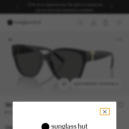
-30% en tu segundo par | Se aplica al pasar por
caja en artículos de precio completo.
1
/
5
PROBARSE UN MODELO
360,00€
O 3 cuotas desde
al 0% TAE con
120,00 €
Tiffany & Co.