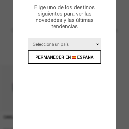
Colección Oakley Kokoro
Diseñada por Meguru
Elige uno de los destinos
siguientes para ver las
novedades y las ùltimas
Corazón, mente y espíritu
tendencias
Celebrando y uniendo a deportistas de todas las
disciplinas
PERMANECER EN
ESPAÑA
OAKLEY
165,00
132,00 €
€