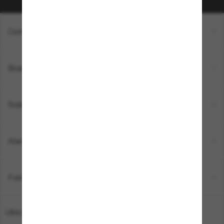
Compra en línea
Brands
Sobre Nostros
Atención al Cliente
Formas de Pago
Ubicación:
España