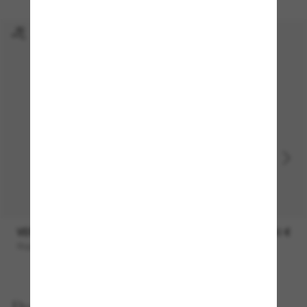
VERSACE
270,00 €
Biggie