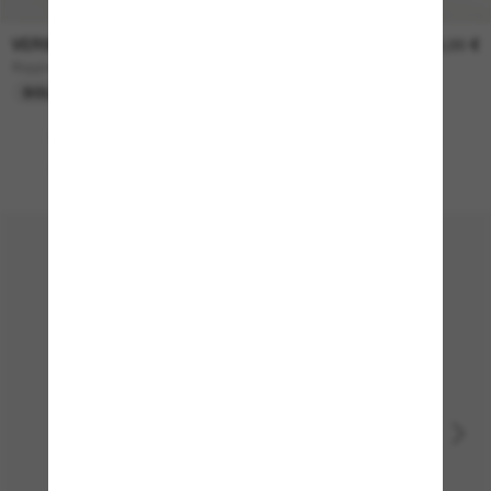
VERSACE
270,00 €
Biggie
SOLO EN LÍNEA.
Gafas para el novio y la novia
¡Celebra tu gran día con unas gafas a juego!