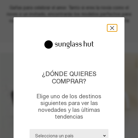
Gafas para celebrar el amor. Tanto si eres la novia como el
novio o un invitado, encontrarás los modelos perfectos para
cualquier boda. ¡Crea un pedido de grupo para que toda la
comitiva cause sensación!
¿DÓNDE QUIERES
COMPRAR?
Elige uno de los destinos
siguientes para ver las
novedades y las ùltimas
tendencias