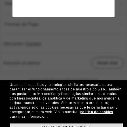
Atención al Cliente
Formas de Pago
Ubicación:
España
Atención al cliente
Iniciar chat
© 2026 SUNGLASS HUT DERECHOS RESERVADOS.
Usamos las cookies y tecnologías similares necesarias para
Las imágenes privadas y de la página web únicamente tienen fines ilustrativos.
garantizar el funcionamiento eficaz de nuestro sitio web.
También
nos gustaría activar cookies y tecnologías similares opcionales
|
|
Política de cookies
Política de privacidad
con fines sociales, de analítica y de marketing que nos ayuden a
mejorar nuestras actividades.
Si haces clic en «rechazar»,
activaremos solo las cookies necesarias que te permitan usar y
|
|
navegar por nuestra web.
Visita nuestra
política de cookies
Términos y Condiciones
AdChoices
para más información.
ACEPTAR TODAS LAS COOKIES