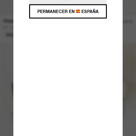
PERMANECER EN
ESPAÑA
PRADA
390,00 €
273,00 €
PR 13ZS
SOLO EN LÍNEA.