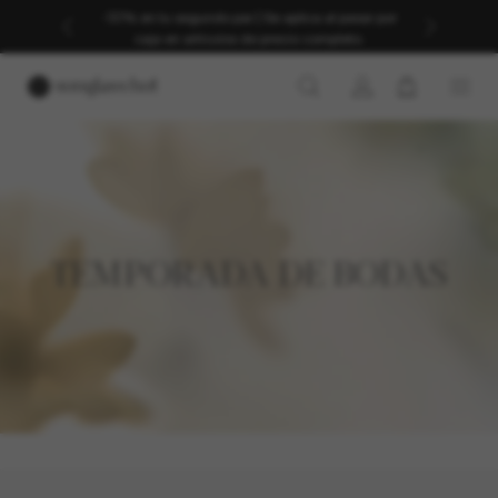
-30% en tu segundo par | Se aplica al pasar por
caja en artículos de precio completo.
TEMPORADA DE BODAS