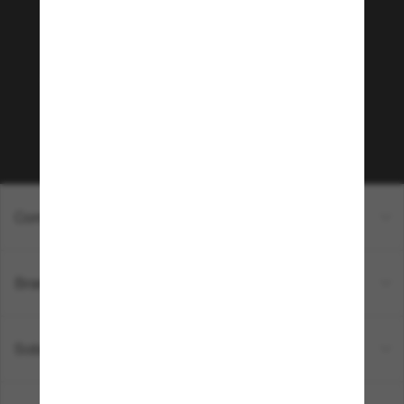
Sunglass Hut!
¿Quieres acceder a eventos VIP, selecciones y
ofertas como €10 de descuento* en tu próxima
compra? Suscríbete a nuestro boletín. *Términos
y condiciones.
Subscribe!
Compra en línea
Brands
Sobre Nostros