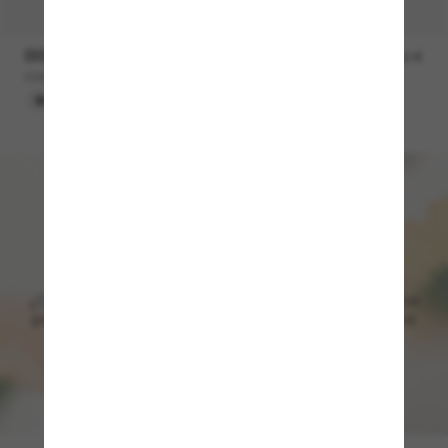
DOLCE&GABBANA
242,00 €
169,40 €
DG6184
SOLO EN LÍNEA.
¡Ofrecemos pedidos en
grupo!
¿Compras para toda la boda? Ofrecemos descuentos
por volumen en pedidos de gafas de sol y accesorios
seleccionados.
MÁS INFORMACIÓN