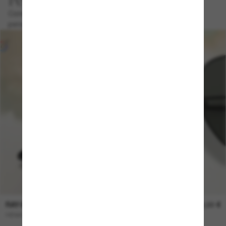
Personaliza tus gafas
Conmemora el día más especial con modelos y grabados
personalizados.
RAY-BAN
219,00 €
HEXAGONAL Flat Lenses