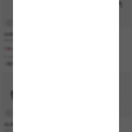
P
COSTA
MONCLER
WHITETIP PRO
ME6021U Sunsette
267,00€
320,00€
186,90€
2 colors
8 colors
NUEVO
ÚLTIMA OPORTUNIDAD
P
OLIVER PEOPLES
CELINE
OV1150S Clifton
CL40194U