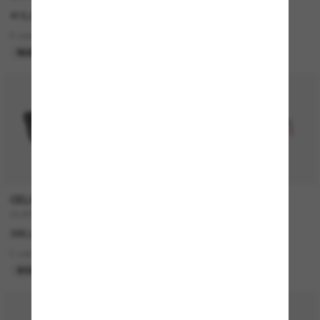
415,00€
430,00€
6 colors
5 colors
NUEVO
MÁS VENDIDOS
P
CELINE
PERSOL
CL4002UN
714SM - Steve McQueen
380,00€
420,00€
2 colors
2 colors
SOLO ONLINE
50% off