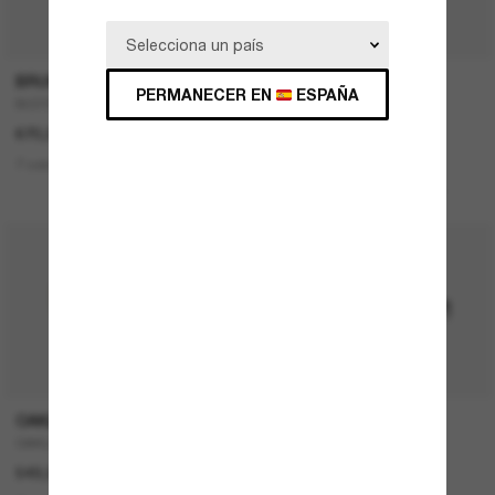
P
BRUNELLO CUCINELLI
RAY-BAN
PERMANECER EN
ESPAÑA
BC2003ST
Teru
670,00€
167,00€
83,50€
7 colors
1 colors
ÚLTIMA OPORTUNIDAD
OAKLEY
RAY-BAN
OAKLEY Meta Vanguard
NEW Wayfarer Classic
549,00€
157,00€