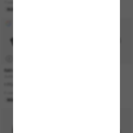
7 colors
15 colors
NUEVO
P
RAY-BAN
MIU MIU
ZURI Bio-Based
MU A06S
177,00€
360,00€
6 colors
10 colors
MÁS VENDIDOS
MÁS VENDIDOS
50% off