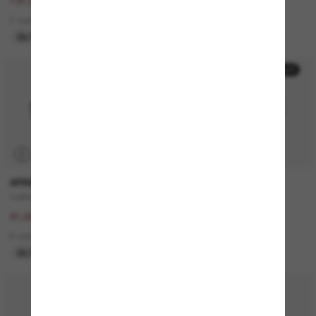
263,00€
131,00€
131,50€
65,50€
2 colors
7 colors
ÚLTIMA OPORTUNIDAD
ÚLTIMA OPORTUNIDAD
50% off
50% off
P
P
ARNETTE
PERSOL
Catfish
PO3306S
103,00€
260,00€
51,50€
130,00€
8 colors
4 colors
ÚLTIMA OPORTUNIDAD
SOLO ONLINE
30% off