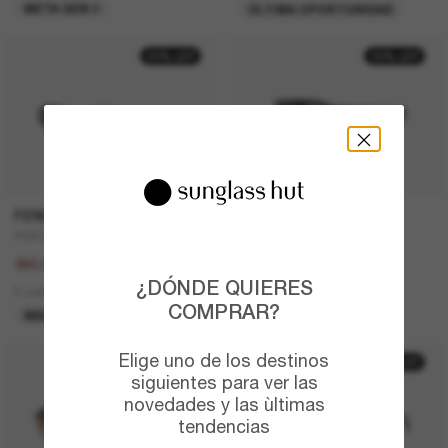
META GEN 2
ÚLTIMA OPORTUNIDAD
20% off
30% off
FENDI
PRADA
FE4075US
PR A14S
450,00€
410,00€
360,00€
287,00€
¿DÓNDE QUIERES
5 colors
5 colors
COMPRAR?
MÁS VENDIDOS
ÚLTIMA OPORTUNIDAD
Elige uno de los destinos
50% off
siguientes para ver las
novedades y las ùltimas
tendencias