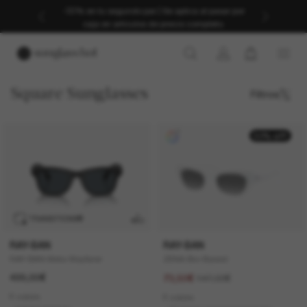
-30% en tu segundo par | Se aplica al pasar por
caja en artículos de precio completo.
Square Sunglasses
Filtros
50% off
TRANSITIONS
®
RAY-BAN
RAY-BAN
RAY-BAN Meta Wayfarer
ZENA Bio-Based
499,00€
147,00€
73,50€
6 colors
6 colors