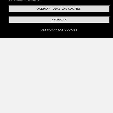
ACEPTAR TODAS LAS COOKIES
RECHAZAR
GESTIONAR LAS COOKIES
¡Únete a la comunidad
Sunglass Hut!
¿Quieres acceder a eventos VIP, selecciones y
ofertas como €10 de descuento* en tu próxima
compra? Suscríbete a nuestro boletín. *Términos
y condiciones.