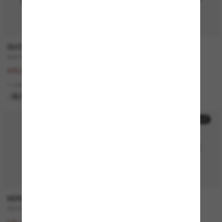
GUCCI
SAINT LAURENT
GG1463S
SL 557 Shade
940,00€
340,00€
470,00€
2 colors
1 colors
ÚLTIMA OPORTUNIDAD
50% off
50% off
VERSACE
MICHAEL KORS
VE4446
Canberra