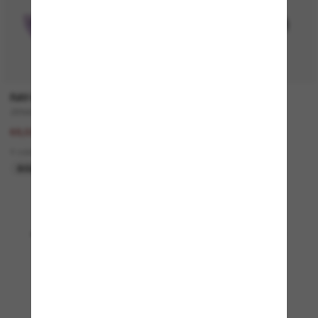
RAY-BAN
VERSACE
ZENA Bio-Based
VE4508U
137,00€
330,00€
68,50€
5 colors
4 colors
NUEVO
SOLO ONLINE
Mostrando 1 - 24 de 4889
Cargar más gafas de sol