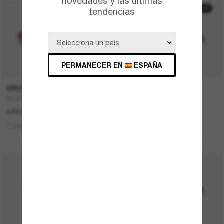
novedades y las ùltimas
50% off
tendencias
PERMANECER EN
ESPAÑA
P
BRUNELLO CUCINELLI
RAY-BAN
BC2003ST
Teru
670,00€
167,00€
83,50€
7 colors
1 colors
ÚLTIMA OPORTUNIDAD