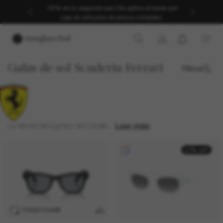
-30% en tu segundo par | Se aplica al pasar por
caja en artículos de precio completo.
Gafas de sol Scuderia Ferrari
Filtros
Leer más
La historia del logotipo del Cavallin...
50% off
TRANSITIONS
®