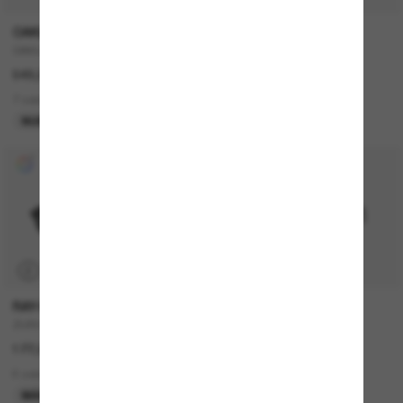
OAKLEY
RAY-BAN
OAKLEY Meta Vanguard
NEW Wayfarer Classic
549,00€
157,00€
7 colors
15 colors
NUEVO
P
RAY-BAN
MIU MIU
ZURI Bio-Based
MU A06S
177,00€
360,00€
6 colors
10 colors
MÁS VENDIDOS
MÁS VENDIDOS