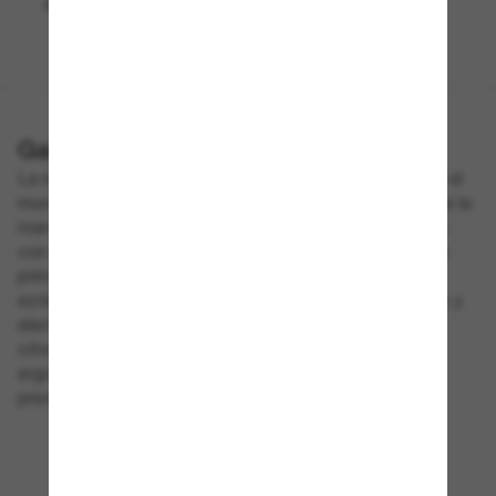
de otras marcas?
Gafas de Sol Scuderia Ferrari
La nueva colección de la Scuderia Ferrari, inspirada en el
mundo de las carreras, refleja la velocidad y el estilo de la
marca, con modelos que combinan la actividad urbana
con el deporte y el ocio. Fabricadas con materiales de
primera calidad, las monturas de la marca plasman la
estética Ferrari con detalles inspirados en las carreras y
elementos aerodinámicos. Las gafas Scuderia Ferrari
ofrecen el máximo confort gracias a sus líneas
ergonómicas que garantizan ligereza y excelentes
prestaciones.