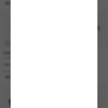
ÚLTIMA OPORTUNIDAD
SOLO ONLINE
30% off
P
COSTA
MONCLER
WHITETIP PRO
ME6021U Sunsette
267,00€
320,00€
186,90€
2 colors
8 colors
NUEVO
ÚLTIMA OPORTUNIDAD