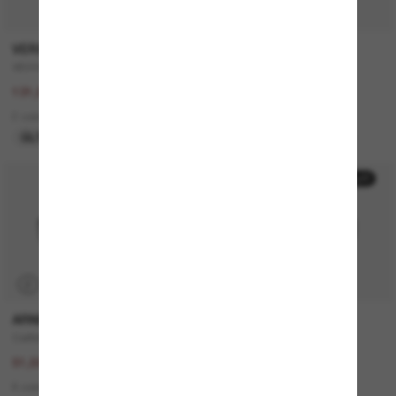
VERSACE
MICHAEL KORS
VE4446
Canberra
263,00€
131,00€
131,50€
65,50€
2 colors
7 colors
ÚLTIMA OPORTUNIDAD
ÚLTIMA OPORTUNIDAD
50% off
50% off
P
P
ARNETTE
PERSOL
Catfish
PO3306S
103,00€
260,00€
51,50€
130,00€
8 colors
4 colors