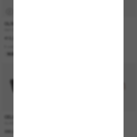
P
OLIVER PEOPLES
CELINE
OV1150S Clifton
CL40194U
415,00€
430,00€
6 colors
5 colors
NUEVO
MÁS VENDIDOS
P
CELINE
PERSOL
CL4002UN
714SM - Steve McQueen
380,00€
420,00€