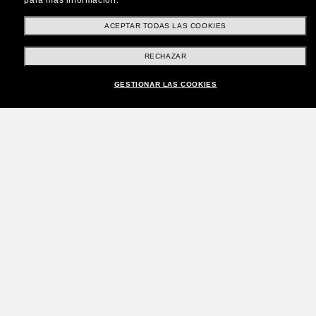
para más información.
ACEPTAR TODAS LAS COOKIES
RECHAZAR
GESTIONAR LAS COOKIES
¡Únete a la comunidad
Sunglass Hut!
¿Quieres acceder a eventos VIP, selecciones y
ofertas como €10 de descuento* en tu próxima
compra? Suscríbete a nuestro boletín. *Términos
y condiciones.