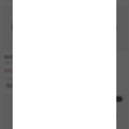
50% off
GUCCI
SAINT LAURENT
GG1463S
SL 557 Shade
940,00€
340,00€
470,00€
2 colors
1 colors
ÚLTIMA OPORTUNIDAD
50% off
50% off