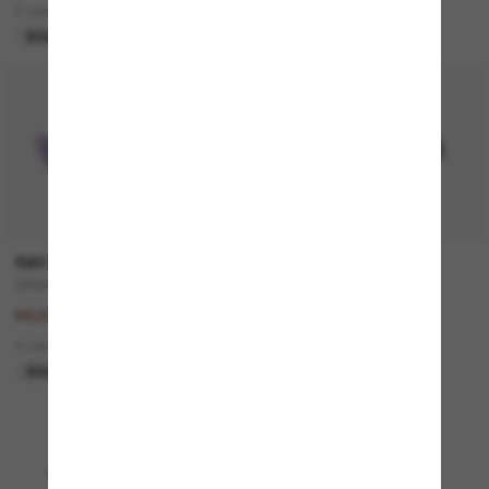
2 colors
2 colors
SOLO ONLINE
50% off
RAY-BAN
VERSACE
ZENA Bio-Based
VE4508U
137,00€
330,00€
68,50€
5 colors
4 colors
NUEVO
SOLO ONLINE
Mostrando 1 - 24 de 4889