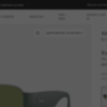
Buscar una ti
 | COMPRAR AHORA
RAY-
GAFAS CON
HOMBRE
MARCAS
BAN
IA
12
PROBARSE UN MODELO
O 3
R
RB
ÚLT
MO
CRI