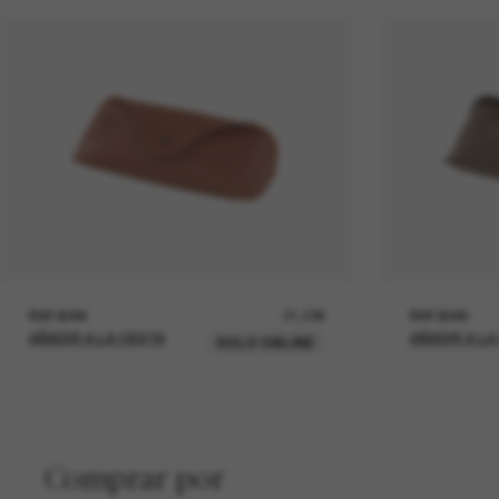
RAY-BAN
21,00€
RAY-BAN
AÑADIR A LA CESTA
AÑADIR A LA
SOLO ONLINE
Comprar por