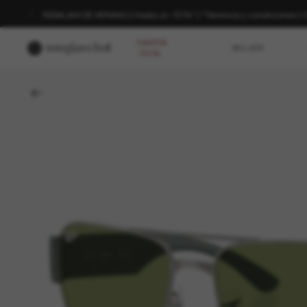
REBAJAS DE VERANO | Hasta un -50%* | *Términos y condiciones
HASTA
MUJER
-50%