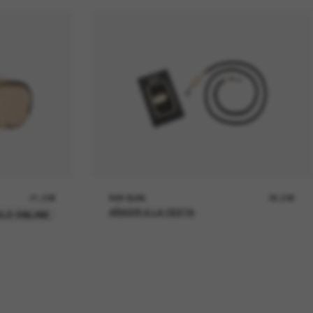
21,00€
RAY-BAN
26,00€
AÑADIR A LA CESTA
LO ONLINE