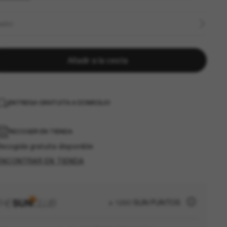
MAÑO
Añadir a la cesta
ENTREGA GRATUITA A DOMICILIO
RECOGER EN TIENDA
ecogida gratuita disponible
ENCONTRAR EN TIENDA
+ 1290 SUN PUNTOS