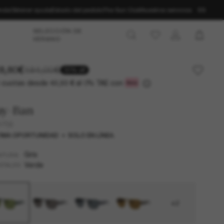
enda
Obtener ayuda
Estado del pedido
The Sun Club
Nuestros servicios
ES
SELECCIÓN DE
VERANO
8,80€
184,00€
30% off
 cuotas desde
al 0% TAE con
42,93 €
ay-Ban
3756
IMA OPORTUNIDAD
SOLO EN LÍNEA.
Gris
NTURA
Verde
STALES
+2