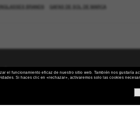
NGLASSES BRANDS
GAFAS DE SOL DE MARCA
¡Únete a la comunidad Sunglass Hut
ar el funcionamiento eficaz de nuestro sitio web.
También nos gustaría act
vidades.
Si haces clic en «rechazar», activaremos solo las cookies necesa
 y ofertas como €10 de descuento* en tu próxima compra? Suscríbete
Subscribe!