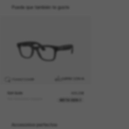
Puede que también te guste
GAFAS CON IA
TRANSITIONS
®
RAY-BAN
499,00€
RAY-BAN Meta Wayfarer
META GEN 2
Accesorios perfectos