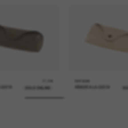
21,00€
RAY-BAN
 CESTA
AÑADIR A LA CESTA
SOLO ONLINE
SO