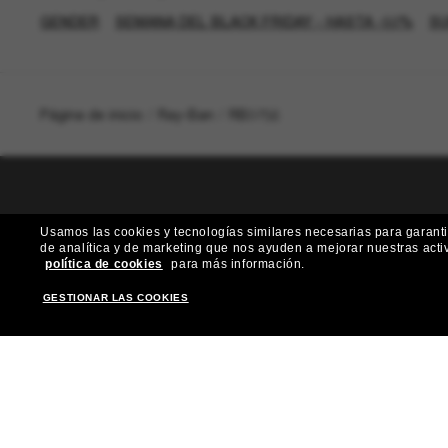
GENDER
SEMANA DEL BLACK FRIDAY - HASTA -50%
SU
Página de inicio
/
Ray-Ban
/
RB3756
Usamos las cookies y tecnologías similares necesarias para garantiz
de analítica y de marketing que nos ayuden a mejorar nuestras acti
¿Quieres acceder a eventos VIP, selecciones
política de cookies
para más información.
GESTIONAR LAS COOKIES