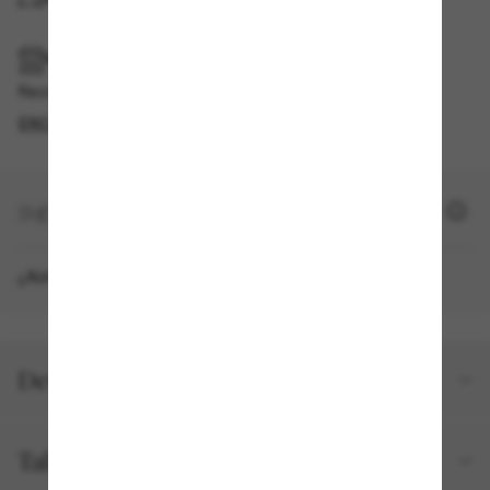
RECOGER EN TIENDA
Recogida gratuita disponible
ENCONTRAR EN TIENDA
+ 1790 SUN PUNTOS
¿Aún no eres miembro?
REGÍSTRATE AHORA
Detalles del producto
Talla y ajuste