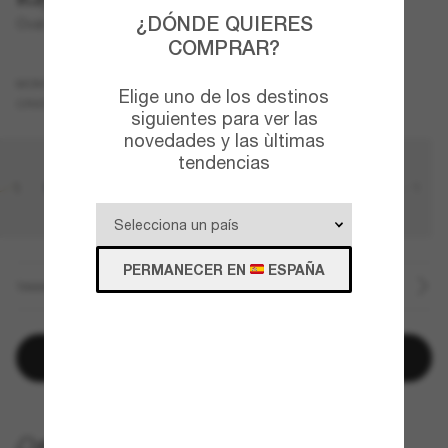
¿DÓNDE QUIERES
Oval Metal
COMPRAR?
Oro
MONTURA
Elige uno de los destinos
Azul
CRISTALES
siguientes para ver las
novedades y las ùltimas
tendencias
PERMANECER EN
ESPAÑA
TAMAÑO
Añadir a la cesta
ENTREGA GRATUITA A DOMICILIO