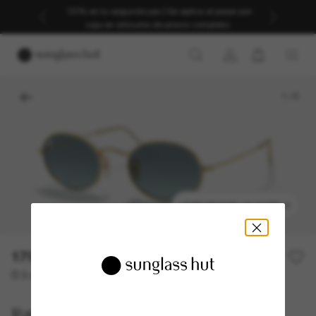
-30% en tu segundo par | Se aplica al pasar por
caja en artículos de precio completo.
1
/
5
PROBARSE UN MODELO
179,00€
O 3 cuotas desde
al 0% TAE con
59,67 €
Ray-Ban