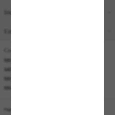
Incluido en tu pedido
Envíos y devoluciones gratuitos
Comprar por
RAY-BAN GAFAS DE SOL MUJER
GAFAS DE SOL ICÓNICAS
RAY-BAN GAFAS DE SOL HOMBRE
RAY-BAN GAFAS DE SOL
Página de inicio
/
Ray-Ban
/
Oval Metal