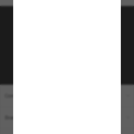
¡Únete a la comunidad
Sunglass Hut!
¿Quieres acceder a eventos VIP, selecciones y
ofertas como €10 de descuento* en tu próxima
compra? Suscríbete a nuestro boletín. *Términos
y condiciones.
Subscribe!
Compra en línea
Brands