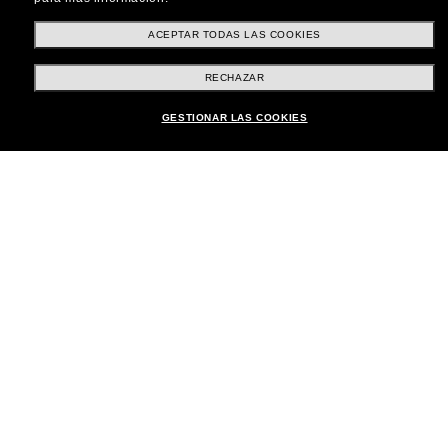
Compra en línea
ACEPTAR TODAS LAS COOKIES
RECHAZAR
Brands
GESTIONAR LAS COOKIES
Sobre Nostros
Atención al Cliente
Formas de Pago
Ubicación:
España
Atención al cliente
Iniciar chat