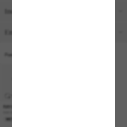
Incluido en tu pedido
Envíos y devoluciones gratuitos
Puede que también te guste
TRANSITIONS
®
RAY-BAN
499,00€
RAY-BAN Meta Wayfarer
META GEN 2