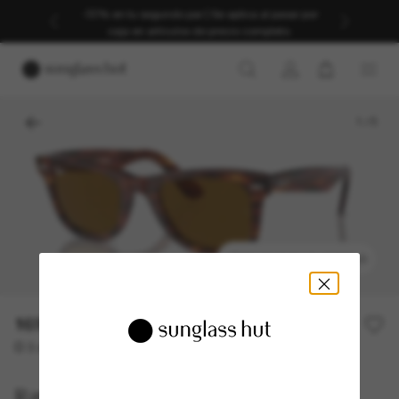
-30% en tu segundo par | Se aplica al pasar por
caja en artículos de precio completo.
1
/
5
PROBARSE UN MODELO
169,00€
O 3 cuotas desde
al 0% TAE con
56,33 €
Ray-Ban