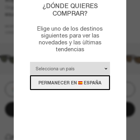
¿DÓNDE QUIERES
Original Wayfarer Classic
COMPRAR?
SOLO EN LÍNEA.
Marrón
MONTURA
Elige uno de los destinos
Marrón
CRISTALES
siguientes para ver las
novedades y las ùltimas
tendencias
PERMANECER EN
ESPAÑA
Personalizar
Añadir a la cesta
ENTREGA GRATUITA A DOMICILIO