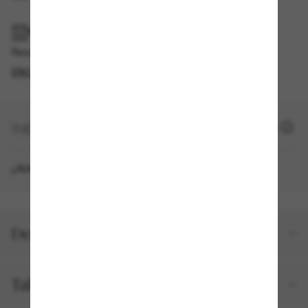
RECOGER EN TIENDA
Recogida gratuita disponible
ENCONTRAR EN TIENDA
+ 1690 SUN PUNTOS
¿Aún no eres miembro?
REGÍSTRATE AHORA
Detalles del producto
Talla y ajuste