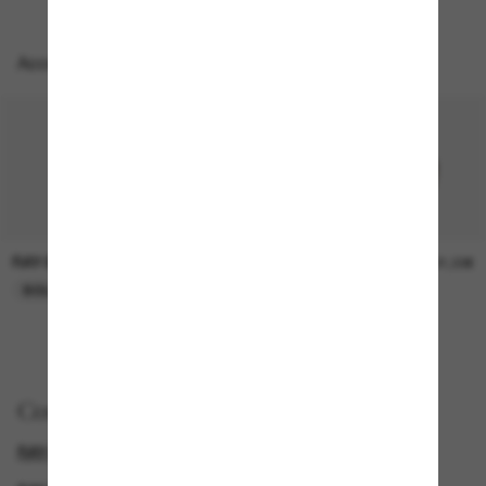
Accesorios perfectos
RAY-BAN
RAY-BAN
21,00€
21,00€
SOLO ONLINE
SOLO ONLINE
Comprar por
RAY-BAN WAYFARER
RAY-BAN REMIX