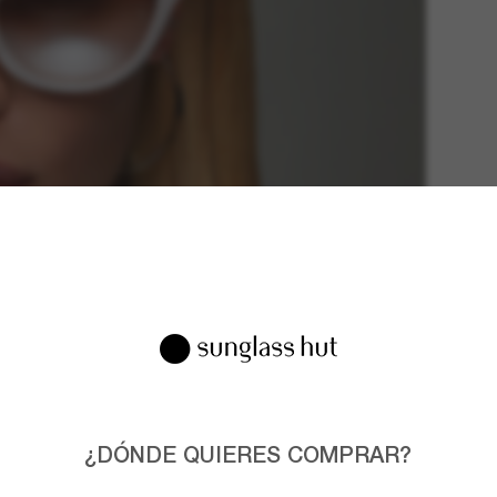
¿DÓNDE QUIERES COMPRAR?