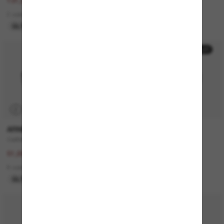
263,00€
131,00€
131,50€
65,50€
2 colors
7 colors
ÚLTIMA OPORTUNIDAD
ÚLTIMA OPORTUNIDAD
50% off
50% off
P
P
ARNETTE
PERSOL
Catfish
PO3306S
103,00€
260,00€
51,50€
130,00€
8 colors
4 colors
ÚLTIMA OPORTUNIDAD
SOLO ONLINE
30% off