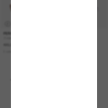
P
PERSOL
RAY-BAN
714SM - Steve McQueen
ZENA Bio-Based
420,00€
137,00€
68,50€
2 colors
4 colors
SOLO ONLINE
Mostrando 1 - 24 de 4891
Cargar más gafas de sol