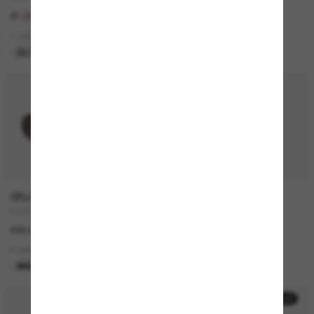
163,00€
415,00€
81,50€
6 colors
1 colors
NUEVO
ÚLTIMA OPORTUNIDAD
CELINE
CELINE
CL40194U
CL4002UN
430,00€
380,00€
5 colors
2 colors
MÁS VENDIDOS
SOLO ONLINE
50% off