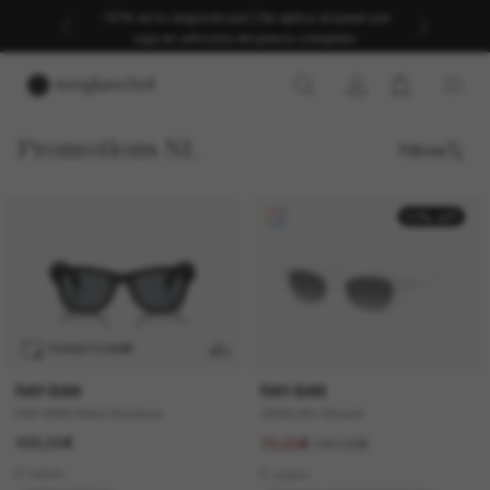
-30% en tu segundo par | Se aplica al pasar por
caja en artículos de precio completo.
Promotions NL
Filtros
50% off
TRANSITIONS
®
RAY-BAN
RAY-BAN
RAY-BAN Meta Wayfarer
ZENA Bio-Based
499,00€
147,00€
73,50€
6 colors
6 colors