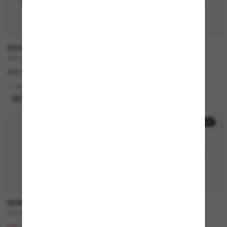
GUCCI
SAINT LAURENT
GG1463S
SL 557 Shade
940,00€
340,00€
470,00€
2 colors
1 colors
ÚLTIMA OPORTUNIDAD
50% off
50% off
VERSACE
MICHAEL KORS
VE4446
Canberra