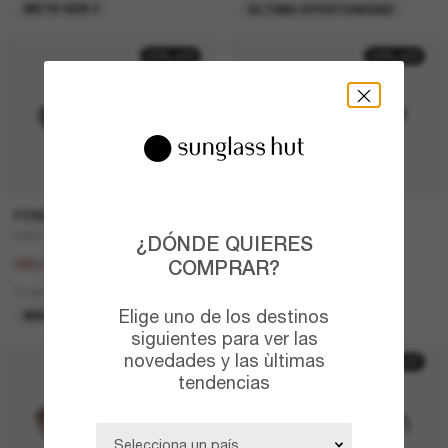
META GEN 2
ÚLTIMA OPORTUNIDAD
20% off
30% off
FENDI
PRADA
FE4075US
PR A14S
¿DÓNDE QUIERES
450,00€
410,00€
COMPRAR?
360,00€
287,00€
5 colors
5 colors
Elige uno de los destinos
MÁS VENDIDOS
ÚLTIMA OPORTUNIDAD
siguientes para ver las
novedades y las ùltimas
50% off
tendencias