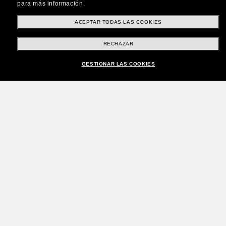
para más información.
ACEPTAR TODAS LAS COOKIES
RECHAZAR
GESTIONAR LAS COOKIES
¡Únete a la comunidad
Sunglass Hut!
¿Quieres acceder a eventos VIP, selecciones y
ofertas como €10 de descuento* en tu próxima
compra? Suscríbete a nuestro boletín. *Términos
y condiciones.