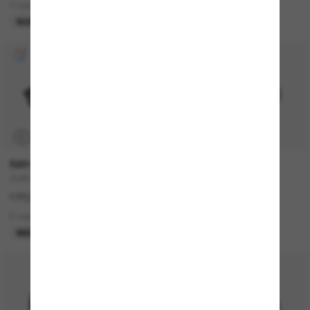
7 colors
15 colors
NUEVO
P
RAY-BAN
MIU MIU
ZURI Bio-Based
MU A06S
177,00€
360,00€
6 colors
10 colors
MÁS VENDIDOS
MÁS VENDIDOS
50% off