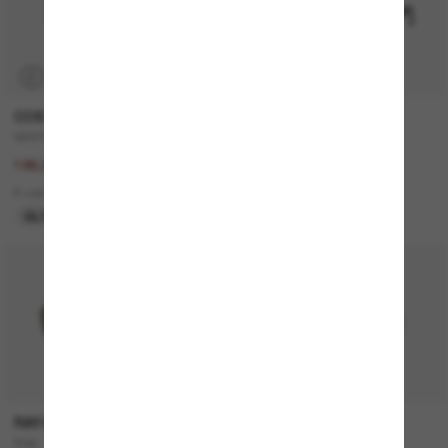
P
COSTA
MONCLER
WHITETIP PRO
ME6021U Sunsette
267,00€
320,00€
186,90€
2 colors
8 colors
NUEVO
ÚLTIMA OPORTUNIDAD
50% off
P
RAY-BAN
OLIVER PEOPLES
Rob
OV1150S Clifton