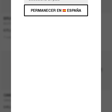
P
PERMANECER EN
ESPAÑA
BRUNELLO CUCINELLI
RAY-BAN
BC2003ST
Teru
670,00€
167,00€
83,50€
7 colors
1 colors
ÚLTIMA OPORTUNIDAD
OAKLEY
RAY-BAN
OAKLEY Meta Vanguard
NEW Wayfarer Classic
549,00€
157,00€