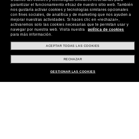
garantizar el funcionamiento eficaz de nuestro sitio web.
También
Subscribe!
nos gustaría activar cookies y tecnologías similares opcionales
con fines sociales, de analítica y de marketing que nos ayuden a
mejorar nuestras actividades.
Si haces clic en «rechazar»,
activaremos solo las cookies necesarias que te permitan usar y
navegar por nuestra web.
Visita nuestra
política de cookies
para más información.
Compra en línea
ACEPTAR TODAS LAS COOKIES
RECHAZAR
Brands
GESTIONAR LAS COOKIES
Sobre Nostros
Atención al Cliente
Formas de Pago