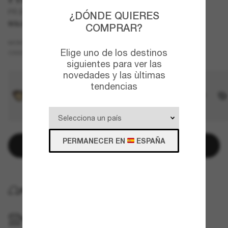
PR B15S
¿DÓNDE QUIERES
SOLO EN LÍNEA.
COMPRAR?
Marrón
MONTURA
Elige uno de los destinos
Marrón
CRISTALES
siguientes para ver las
novedades y las ùltimas
tendencias
PERMANECER EN
ESPAÑA
Añadir a la cesta
ENTREGA GRATUITA A DOMICILIO
RECOGER EN TIENDA