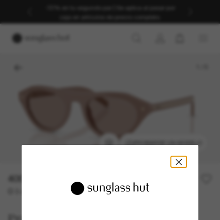
-30% en tu segundo par | Se aplica al pasar por
caja en artículos de precio completo.
1
/
5
PROBARSE UN MODELO
400,00€
O 3 cuotas desde
al 0% TAE con
133,33 €
Prada