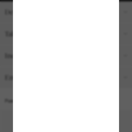
Detalles del producto
Talla y ajuste
Incluido en tu pedido
Envíos y devoluciones gratuitos
Puede que también te guste
30% off