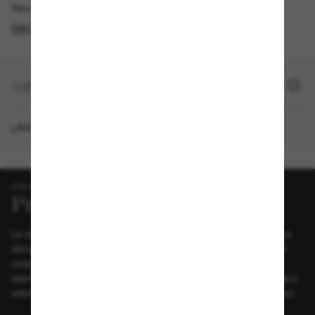
Recogida gratuita disponible
ENCONTRAR EN TIENDA
+ 4000 SUN PUNTOS
¿Aún no eres miembro?
REGÍSTRATE AHORA
COLOR EXCLUSIVO
La estética sencilla se combina con el toque refinado de los
detalles en las nuevas gafas de sol Prada. El amplio frontal
ovalado presenta sofisticados remaches triangulares,
mientras que las varillas resaltan el icónico elemento metálico
adornado con el logotipo de Prada. Primero en Sunglass Hut.