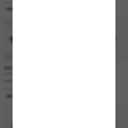
7 colors
15 colors
NUEVO
P
RAY-BAN
MIU MIU
ZURI Bio-Based
MU A06S
177,00€
360,00€
6 colors
10 colors
MÁS VENDIDOS
MÁS VENDIDOS
50% off