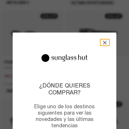
META GEN 2
ÚLTIMA OPORTUNIDAD
20% off
30% off
FENDI
PRADA
FE4075US
PR A14S
450,00€
410,00€
360,00€
287,00€
5 colors
5 colors
¿DÓNDE QUIERES
MÁS VENDIDOS
ÚLTIMA OPORTUNIDAD
COMPRAR?
50% off
Elige uno de los destinos
siguientes para ver las
novedades y las ùltimas
tendencias