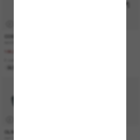
P
COSTA
MONCLER
WHITETIP PRO
ME6021U Sunsette
267,00€
320,00€
186,90€
2 colors
8 colors
NUEVO
ÚLTIMA OPORTUNIDAD
P
OLIVER PEOPLES
CELINE
OV1150S Clifton
CL40194U