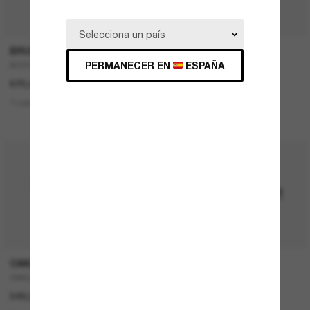
P
BRUNELLO CUCINELLI
RAY-BAN
PERMANECER EN
ESPAÑA
BC2003ST
Teru
670,00€
167,00€
83,50€
7 colors
1 colors
ÚLTIMA OPORTUNIDAD
OAKLEY
RAY-BAN
OAKLEY Meta Vanguard
NEW Wayfarer Classic
549,00€
157,00€