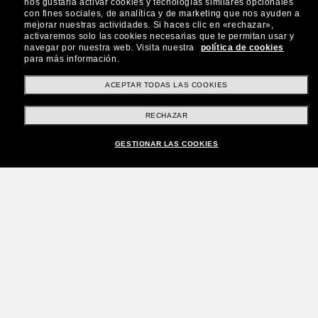
nos gustaría activar cookies y tecnologías similares opcionales
con fines sociales, de analítica y de marketing que nos ayuden a
mejorar nuestras actividades.
Si haces clic en «rechazar»,
activaremos solo las cookies necesarias que te permitan usar y
navegar por nuestra web.
Visita nuestra
política de cookies
para más información.
ACEPTAR TODAS LAS COOKIES
RECHAZAR
GESTIONAR LAS COOKIES
¡Únete a la comunidad
Sunglass Hut!