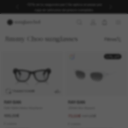
-30% en tu segundo par | Se aplica al pasar por
caja en artículos de precio completo.
Jimmy Choo sunglasses
Filtros
50% off
TRANSITIONS
®
RAY-BAN
RAY-BAN
RAY-BAN Meta Wayfarer
ZENA Bio-Based
499,00€
147,00€
73,50€
6 colors
6 colors