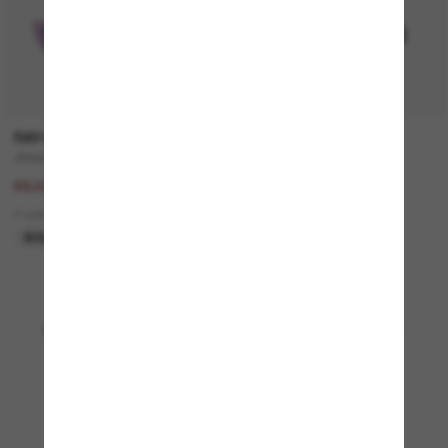
RAY-BAN
VERSACE
ZENA Bio-Based
VE4508U
137,00€
330,00€
68,50€
5 colors
4 colors
NUEVO
SOLO ONLINE
Mostrando 1 - 24 de 4889
Cargar más gafas de sol