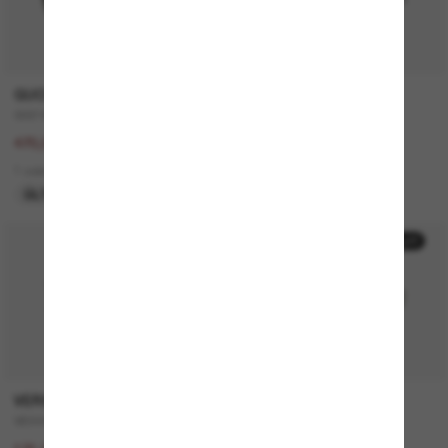
GUCCI
SAINT LAURENT
GG1463S
SL 557 Shade
940,00€
340,00€
470,00€
2 colors
1 colors
ÚLTIMA OPORTUNIDAD
50% off
50% off
VERSACE
MICHAEL KORS
VE4446
Canberra