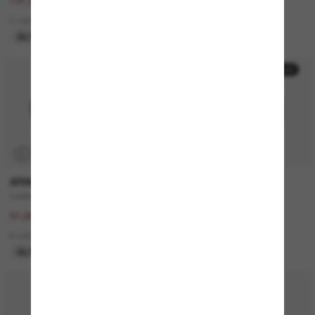
263,00€
131,00€
131,50€
65,50€
2 colors
7 colors
ÚLTIMA OPORTUNIDAD
ÚLTIMA OPORTUNIDAD
50% off
50% off
P
P
ARNETTE
PERSOL
Catfish
PO3306S
103,00€
260,00€
51,50€
130,00€
8 colors
4 colors
ÚLTIMA OPORTUNIDAD
SOLO ONLINE
30% off