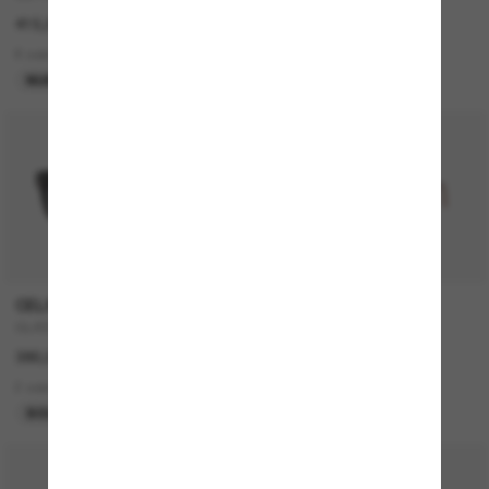
415,00€
430,00€
6 colors
5 colors
NUEVO
MÁS VENDIDOS
P
CELINE
PERSOL
CL4002UN
714SM - Steve McQueen
380,00€
420,00€
2 colors
2 colors
SOLO ONLINE
50% off