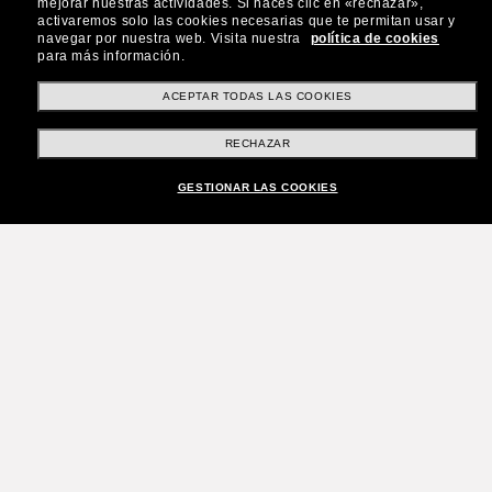
mejorar nuestras actividades.
Si haces clic en «rechazar»,
activaremos solo las cookies necesarias que te permitan usar y
navegar por nuestra web.
Visita nuestra
política de cookies
para más información.
ACEPTAR TODAS LAS COOKIES
RECHAZAR
GESTIONAR LAS COOKIES
¡Únete a la comunidad
Sunglass Hut!
¿Quieres acceder a eventos VIP, selecciones y
ofertas como €10 de descuento* en tu próxima