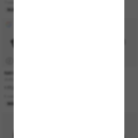
7 colors
15 colors
NUEVO
P
RAY-BAN
MIU MIU
ZURI Bio-Based
MU A06S
177,00€
360,00€
6 colors
10 colors
MÁS VENDIDOS
MÁS VENDIDOS
50% off