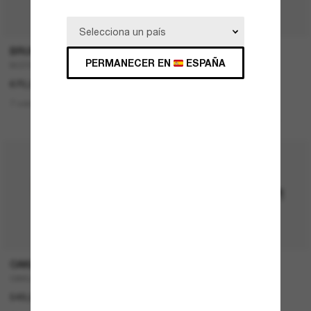
P
BRUNELLO CUCINELLI
RAY-BAN
PERMANECER EN
ESPAÑA
BC2003ST
Teru
670,00€
167,00€
83,50€
7 colors
1 colors
ÚLTIMA OPORTUNIDAD
OAKLEY
RAY-BAN
OAKLEY Meta Vanguard
NEW Wayfarer Classic
549,00€
157,00€