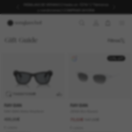
REBAJAS DE VERANO | Hasta un -50%* | *Términos
y condiciones | COMPRAR AHORA
Gift Guide
Filtros
50% off
TRANSITIONS
®
RAY-BAN
RAY-BAN
RAY-BAN Meta Wayfarer
ZENA Bio-Based
499,00€
147,00€
73,50€
6 colors
6 colors