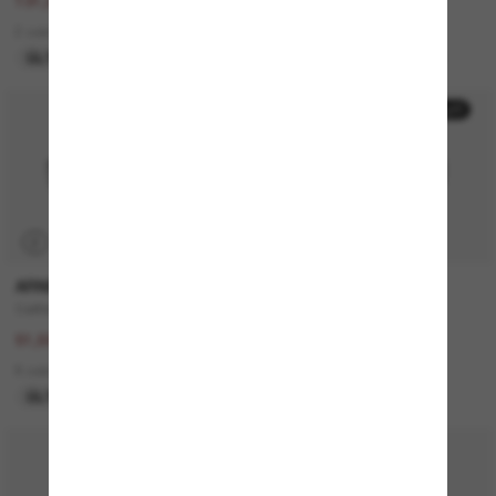
263,00€
131,00€
131,50€
65,50€
2 colors
7 colors
ÚLTIMA OPORTUNIDAD
ÚLTIMA OPORTUNIDAD
50% off
50% off
P
P
ARNETTE
PERSOL
Catfish
PO3306S
103,00€
260,00€
51,50€
130,00€
8 colors
4 colors
ÚLTIMA OPORTUNIDAD
SOLO ONLINE
30% off