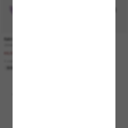
RAY-BAN
VERSACE
ZENA Bio-Based
VE4508U
137,00€
330,00€
68,50€
5 colors
4 colors
NUEVO
SOLO ONLINE
Mostrando 1 - 24 de 4890
Cargar más gafas de sol