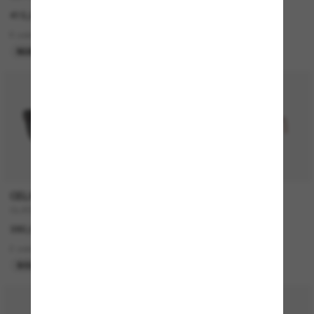
415,00€
430,00€
6 colors
5 colors
NUEVO
MÁS VENDIDOS
P
CELINE
PERSOL
CL4002UN
714SM - Steve McQueen
380,00€
420,00€
2 colors
2 colors
SOLO ONLINE
50% off