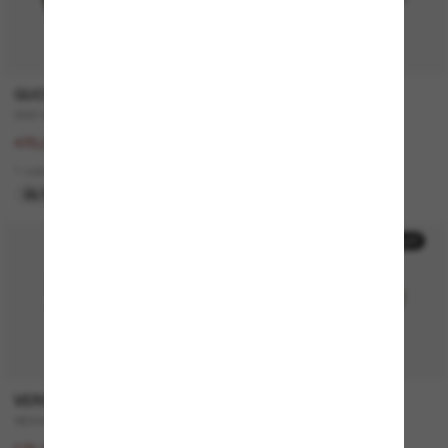
GUCCI
SAINT LAURENT
GG1463S
SL 557 Shade
940,00€
340,00€
470,00€
2 colors
1 colors
ÚLTIMA OPORTUNIDAD
50% off
50% off
VERSACE
MICHAEL KORS
VE4446
Canberra