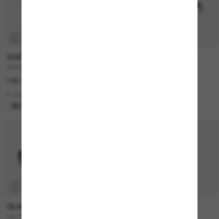
P
COSTA
MONCLER
WHITETIP PRO
ME6021U Sunsette
267,00€
320,00€
186,90€
2 colors
8 colors
NUEVO
ÚLTIMA OPORTUNIDAD
P
OLIVER PEOPLES
CELINE
OV1150S Clifton
CL40194U