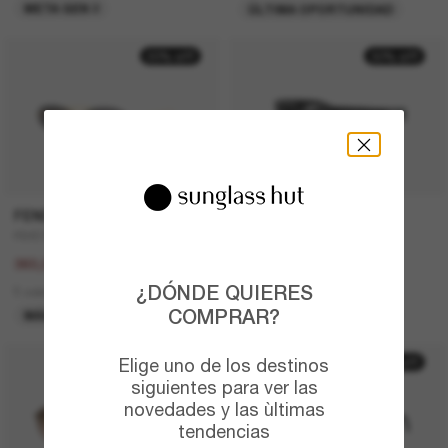
META GEN 2
ÚLTIMA OPORTUNIDAD
20% off
30% off
FENDI
PRADA
FE4075US
PR A14S
450,00€
410,00€
360,00€
287,00€
¿DÓNDE QUIERES
5 colors
5 colors
COMPRAR?
MÁS VENDIDOS
ÚLTIMA OPORTUNIDAD
Elige uno de los destinos
50% off
siguientes para ver las
novedades y las ùltimas
tendencias