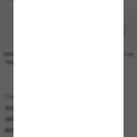
PERSOL
PERSOL
26,00€
37,00€
SOLO ONLINE
SOLO ONLINE
Comprar por
GIORGIO ARMANI GAFAS DE SOL
GAFAS DE SOL DE LUJO
GENDER
BEST DEALS – UP TO 50%