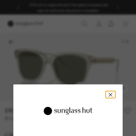
-30% en tu segundo par | Se aplica al pasar por
caja en artículos de precio completo.
1
/
5
PROBARSE UN MODELO
213,50€
305,00€
30% off
O 3 cuotas desde
al 0% TAE con
71,17 €
Giorgio Armani