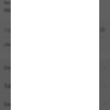
Recogida gratuita disponible
ENCONTRAR EN TIENDA
+ 2140 SUN PUNTOS
¿Aún no eres miembro?
REGÍSTRATE AHORA
Detalles del producto
Talla y ajuste
Incluido en tu pedido