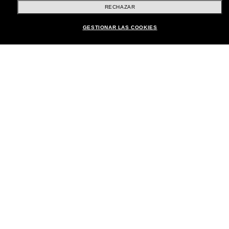
RECHAZAR
Brands
GESTIONAR LAS COOKIES
Sobre Nostros
Atención al Cliente
Formas de Pago
Ubicación:
España
Atención al cliente
Iniciar chat
© 2026 SUNGLASS HUT DERECHOS RESERVADOS.