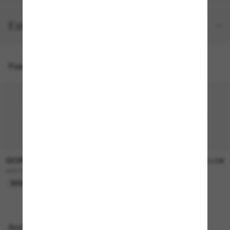
Envíos y devoluciones gratuitos
Puede que también te guste
GIORGIO ARMANI
GIORGIO ARMANI
270,00€
310,00€
AR6150
AR8251U
SOLO ONLINE
NUEVO
Accesorios perfectos