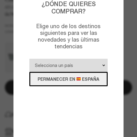
¿DÓNDE QUIERES
AR8210U
COMPRAR?
ÚLTIMA OPORTUNIDAD
SOLO EN LÍNEA.
Elige uno de los destinos
Verde
MONTURA
Verde
CRISTALES
siguientes para ver las
novedades y las ùltimas
tendencias
PERMANECER EN
ESPAÑA
Añadir a la cesta
ENTREGA GRATUITA A DOMICILIO
RECOGER EN TIENDA