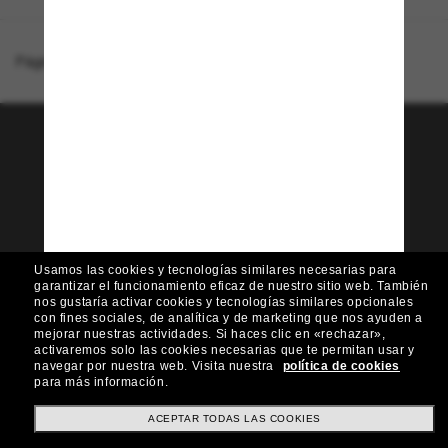
Página de inicio
/
Giorgio Armani
/
AR8210U
¡Únete a la comunidad
Sunglass Hut!
¿Quieres acceder a eventos VIP, selecciones y
ofertas como €10 de descuento* en tu próxima
compra? Suscríbete a nuestro boletín. *Términos
y condiciones.
Usamos las cookies y tecnologías similares necesarias para
garantizar el funcionamiento eficaz de nuestro sitio web.
También
Subscribe!
nos gustaría activar cookies y tecnologías similares opcionales
con fines sociales, de analítica y de marketing que nos ayuden a
mejorar nuestras actividades.
Si haces clic en «rechazar»,
activaremos solo las cookies necesarias que te permitan usar y
navegar por nuestra web.
Visita nuestra
política de cookies
para más información.
Compra en línea
ACEPTAR TODAS LAS COOKIES