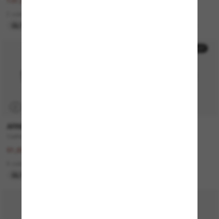
263,00€
131,00€
131,50€
65,50€
2 colors
7 colors
ÚLTIMA OPORTUNIDAD
ÚLTIMA OPORTUNIDAD
50% off
50% off
P
P
ARNETTE
PERSOL
Catfish
PO3306S
103,00€
260,00€
51,50€
130,00€
8 colors
4 colors
ÚLTIMA OPORTUNIDAD
SOLO ONLINE
30% off