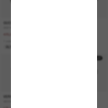
GUCCI
SAINT LAURENT
GG1463S
SL 557 Shade
940,00€
340,00€
470,00€
2 colors
1 colors
ÚLTIMA OPORTUNIDAD
50% off
50% off
VERSACE
MICHAEL KORS
VE4446
Canberra