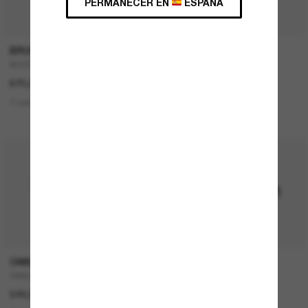
PERMANECER EN
ESPAÑA
P
BRUNELLO CUCINELLI
RAY-BAN
BC2003ST
Teru
670,00€
167,00€
83,50€
7 colors
1 colors
ÚLTIMA OPORTUNIDAD
OAKLEY
RAY-BAN
OAKLEY Meta Vanguard
NEW Wayfarer Classic
549,00€
157,00€