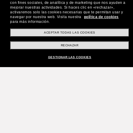
con fines sociales, de analítica y de marketing que nos ayuden a
mejorar nuestras actividades.
Si haces clic en «rechazar»,
activaremos solo las cookies necesarias que te permitan usar y
navegar por nuestra web.
Visita nuestra
política de cookies
para más información.
ACEPTAR TODAS LAS COOKIES
RECHAZAR
GESTIONAR LAS COOKIES
¡Únete a la comunidad
Sunglass Hut!
¿Quieres acceder a eventos VIP, selecciones y