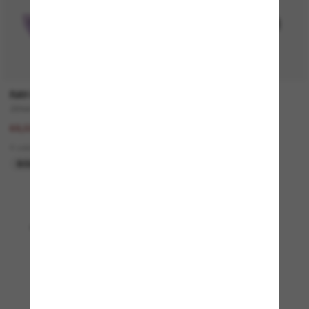
RAY-BAN
VERSACE
ZENA Bio-Based
VE4508U
137,00€
330,00€
68,50€
5 colors
4 colors
NUEVO
SOLO ONLINE
Mostrando 1 - 24 de 4844
Cargar más gafas de sol