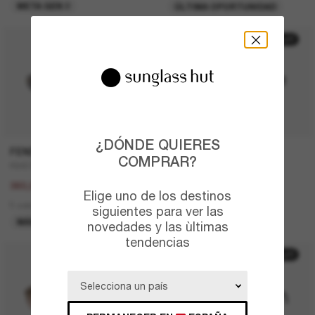
META GEN 2
ÚLTIMA OPORTUNIDAD
20% off
30% off
¿DÓNDE QUIERES
FENDI
PRADA
COMPRAR?
FE4075US
PR A14S
450,00€
410,00€
360,00€
287,00€
Elige uno de los destinos
5 colors
5 colors
siguientes para ver las
MÁS VENDIDOS
ÚLTIMA OPORTUNIDAD
novedades y las ùltimas
tendencias
50% off