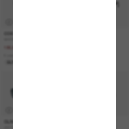
P
COSTA
MONCLER
WHITETIP PRO
ME6021U Sunsette
267,00€
320,00€
186,90€
2 colors
8 colors
NUEVO
ÚLTIMA OPORTUNIDAD
P
OLIVER PEOPLES
CELINE
OV1150S Clifton
CL40194U