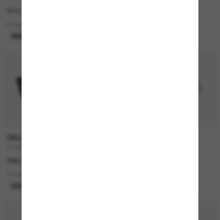
415,00€
430,00€
6 colors
5 colors
NUEVO
MÁS VENDIDOS
P
CELINE
PERSOL
CL4002UN
714SM - Steve McQueen
380,00€
420,00€
2 colors
2 colors
SOLO ONLINE
50% off