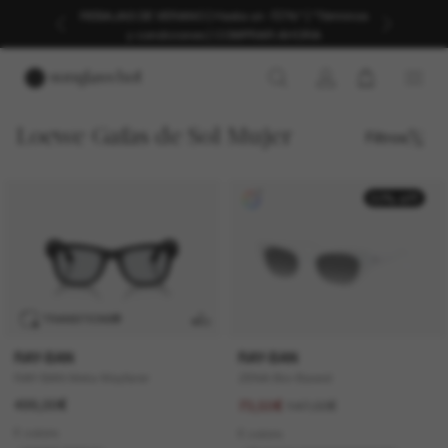
REBAJAS DE VERANO | Hasta un -50%* | *Términos
y condiciones | COMPRAR AHORA
Loewe Gafas de Sol Mujer
Filtros
50% off
TRANSITIONS
®
RAY-BAN
RAY-BAN
RAY-BAN Meta Wayfarer
ZENA Bio-Based
499,00€
147,00€
73,50€
6 colors
6 colors