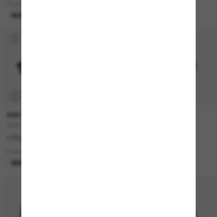
7 colors
15 colors
NUEVO
P
RAY-BAN
MIU MIU
ZURI Bio-Based
MU A06S
177,00€
360,00€
6 colors
10 colors
MÁS VENDIDOS
MÁS VENDIDOS
50% off