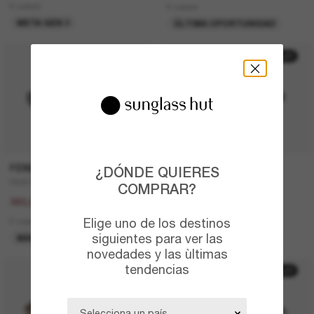
6 colors
6 colors
META GEN 2
ÚLTIMA OPORTUNIDAD
20% off
30% off
FENDI
PRADA
¿DÓNDE QUIERES
FE4075US
PR A14S
COMPRAR?
450,00€
410,00€
360,00€
287,00€
Elige uno de los destinos
5 colors
5 colors
siguientes para ver las
MÁS VENDIDOS
ÚLTIMA OPORTUNIDAD
novedades y las ùltimas
tendencias
50% off