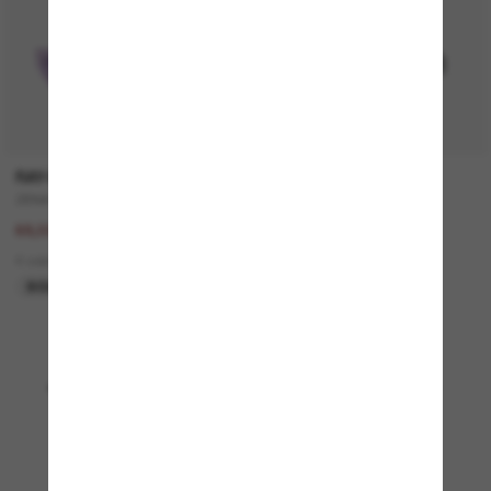
50% off
RAY-BAN
VERSACE
ZENA Bio-Based
VE4508U
137,00€
330,00€
68,50€
5 colors
4 colors
NUEVO
SOLO ONLINE
Mostrando 1 - 24 de 4889
Cargar más gafas de sol