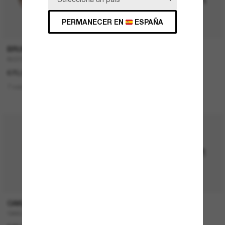
PERMANECER EN
ESPAÑA
P
BRUNELLO CUCINELLI
RAY-BAN
BC2003ST
Teru
670,00€
167,00€
83,50€
7 colors
1 colors
ÚLTIMA OPORTUNIDAD
OAKLEY
RAY-BAN
OAKLEY Meta Vanguard
NEW Wayfarer Classic