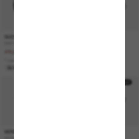
GUCCI
SAINT LAURENT
GG1463S
SL 557 Shade
940,00€
340,00€
470,00€
2 colors
1 colors
ÚLTIMA OPORTUNIDAD
50% off
50% off
VERSACE
MICHAEL KORS
VE4446
Canberra