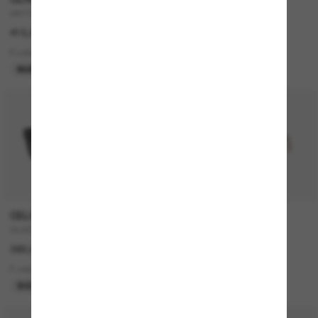
OV1150S Clifton
CL40194U
415,00€
430,00€
6 colors
5 colors
NUEVO
MÁS VENDIDOS
P
CELINE
PERSOL
CL4002UN
714SM - Steve McQueen
380,00€
420,00€
2 colors
2 colors
SOLO ONLINE