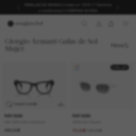
REBAJAS DE VERANO | Hasta un -50%* | *Términos
y condiciones | COMPRAR AHORA
Giorgio Armani Gafas de Sol
Filtros
Mujer
50% off
TRANSITIONS
®
RAY-BAN
RAY-BAN
RAY-BAN Meta Wayfarer
ZENA Bio-Based
499,00€
147,00€
73,50€