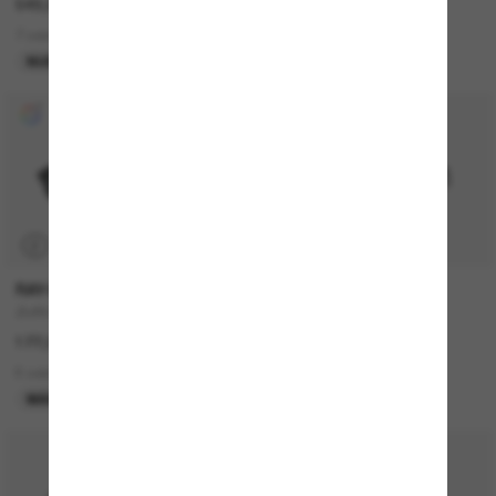
549,00€
157,00€
7 colors
15 colors
NUEVO
P
RAY-BAN
MIU MIU
ZURI Bio-Based
MU A06S
177,00€
360,00€
6 colors
10 colors
MÁS VENDIDOS
MÁS VENDIDOS
50% off