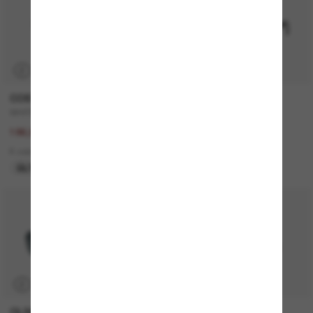
P
COSTA
MONCLER
WHITETIP PRO
ME6021U Sunsette
267,00€
320,00€
186,90€
2 colors
8 colors
NUEVO
ÚLTIMA OPORTUNIDAD
P
OLIVER PEOPLES
CELINE