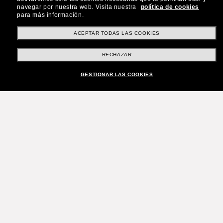
navegar por nuestra web.
Visita nuestra
política de cookies
para más información.
ACEPTAR TODAS LAS COOKIES
RECHAZAR
GESTIONAR LAS COOKIES
¡Únete a la comunidad
Sunglass Hut!
¿Quieres acceder a eventos VIP, selecciones y
ofertas como €10 de descuento* en tu próxima
compra? Suscríbete a nuestro boletín. *Términos