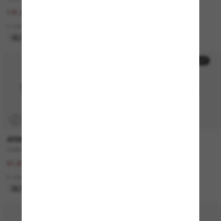
263,00€
131,00€
131,50€
65,50€
2 colors
7 colors
ÚLTIMA OPORTUNIDAD
ÚLTIMA OPORTUNIDAD
50% off
50% off
P
P
ARNETTE
PERSOL
Catfish
PO3306S
103,00€
260,00€
51,50€
130,00€
8 colors
4 colors
ÚLTIMA OPORTUNIDAD
SOLO ONLINE
30% off