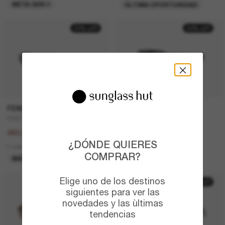
META GEN 2
ÚLTIMA OPORTUNIDAD
20% off
30% off
FENDI
PRADA
FE4075US
PR A14S
450,00€
410,00€
360,00€
287,00€
¿DÓNDE QUIERES
5 colors
5 colors
COMPRAR?
MÁS VENDIDOS
ÚLTIMA OPORTUNIDAD
Elige uno de los destinos
50% off
siguientes para ver las
novedades y las ùltimas
tendencias