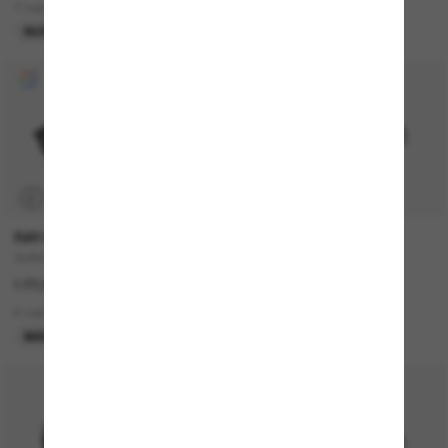
7 colors
15 colors
NUEVO
P
RAY-BAN
MIU MIU
ZURI Bio-Based
MU A06S
177,00€
360,00€
6 colors
10 colors
MÁS VENDIDOS
MÁS VENDIDOS
50% off