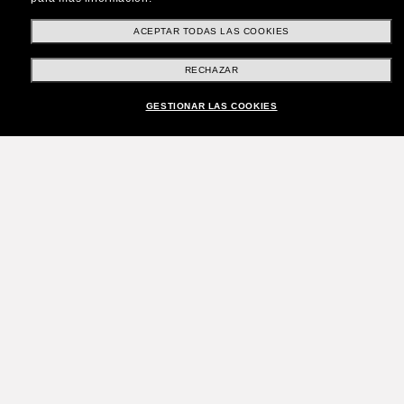
ACEPTAR TODAS LAS COOKIES
RECHAZAR
GESTIONAR LAS COOKIES
¡Únete a la comunidad
Sunglass Hut!
¿Quieres acceder a eventos VIP, selecciones y
ofertas como €10 de descuento* en tu próxima
compra? Suscríbete a nuestro boletín. *Términos
y condiciones.