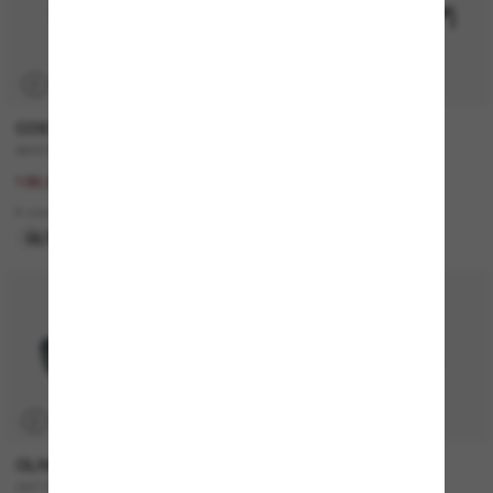
P
COSTA
MONCLER
WHITETIP PRO
ME6021U Sunsette
267,00€
320,00€
186,90€
2 colors
8 colors
NUEVO
ÚLTIMA OPORTUNIDAD
P
OLIVER PEOPLES
CELINE
OV1150S Clifton
CL40194U