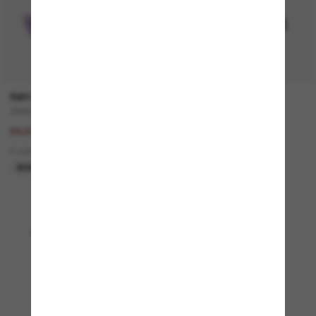
RAY-BAN
VERSACE
ZENA Bio-Based
VE4508U
137,00€
330,00€
68,50€
5 colors
4 colors
NUEVO
SOLO ONLINE
Mostrando 1 - 24 de 4842
Cargar más gafas de sol