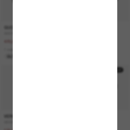
GUCCI
SAINT LAURENT
GG1463S
SL 557 Shade
940,00€
340,00€
470,00€
2 colors
1 colors
ÚLTIMA OPORTUNIDAD
50% off
50% off
VERSACE
MICHAEL KORS
VE4446
Canberra