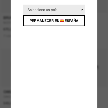
P
BRUNELLO CUCINELLI
RAY-BAN
PERMANECER EN
ESPAÑA
BC2003ST
Teru
670,00€
167,00€
83,50€
7 colors
1 colors
ÚLTIMA OPORTUNIDAD
OAKLEY
RAY-BAN
OAKLEY Meta Vanguard
NEW Wayfarer Classic
549,00€
157,00€