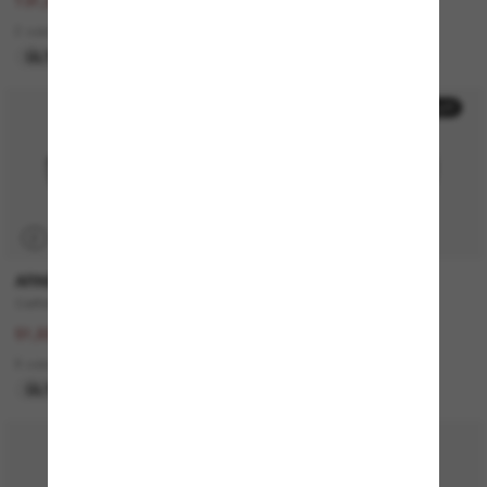
263,00€
131,00€
131,50€
65,50€
2 colors
7 colors
ÚLTIMA OPORTUNIDAD
ÚLTIMA OPORTUNIDAD
50% off
50% off
P
P
ARNETTE
PERSOL
Catfish
PO3306S
103,00€
260,00€
51,50€
130,00€
8 colors
4 colors
ÚLTIMA OPORTUNIDAD
SOLO ONLINE
30% off