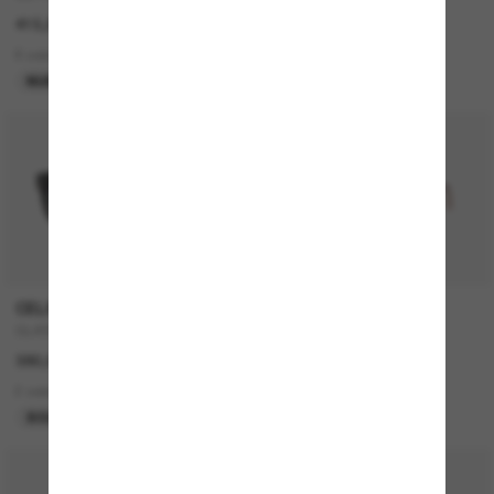
415,00€
430,00€
6 colors
5 colors
NUEVO
MÁS VENDIDOS
P
CELINE
PERSOL
CL4002UN
714SM - Steve McQueen
380,00€
420,00€
2 colors
2 colors
SOLO ONLINE
50% off