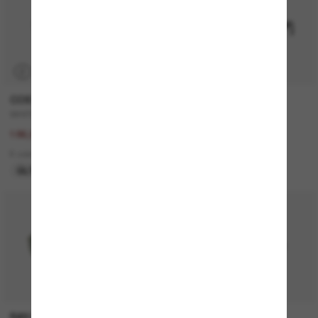
P
COSTA
MONCLER
WHITETIP PRO
ME6021U Sunsette
267,00€
320,00€
186,90€
2 colors
8 colors
NUEVO
ÚLTIMA OPORTUNIDAD
50% off
P
RAY-BAN
OLIVER PEOPLES