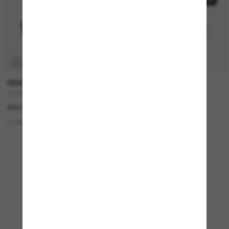
50% off
P
PERSOL
RAY-BAN
714SM - Steve McQueen
ZENA Bio-Based
420,00€
137,00€
68,50€
2 colors
4 colors
SOLO ONLINE
Mostrando 1 - 24 de 4891
Cargar más gafas de sol