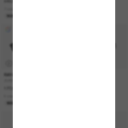
549,00€
157,00€
7 colors
15 colors
NUEVO
P
RAY-BAN
MIU MIU
ZURI Bio-Based
MU A06S
177,00€
360,00€
6 colors
10 colors
MÁS VENDIDOS
MÁS VENDIDOS
50% off