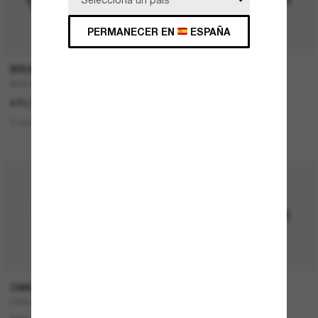
PERMANECER EN
ESPAÑA
P
BRUNELLO CUCINELLI
RAY-BAN
BC2003ST
Teru
670,00€
167,00€
83,50€
7 colors
1 colors
ÚLTIMA OPORTUNIDAD
OAKLEY
RAY-BAN
OAKLEY Meta Vanguard
NEW Wayfarer Classic