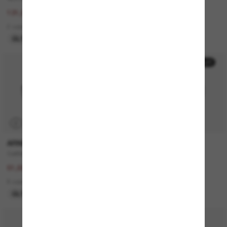
263,00€
131,00€
131,50€
65,50€
2 colors
7 colors
ÚLTIMA OPORTUNIDAD
ÚLTIMA OPORTUNIDAD
50% off
50% off
P
P
ARNETTE
PERSOL
Catfish
PO3306S
103,00€
260,00€
51,50€
130,00€
8 colors
4 colors
ÚLTIMA OPORTUNIDAD
SOLO ONLINE
30% off