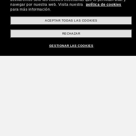
navegar por nuestra web.
Visita nuestra
política de cookies
para más información.
ACEPTAR TODAS LAS COOKIES
RECHAZAR
GESTIONAR LAS COOKIES
¡Únete a la comunidad
Sunglass Hut!
¿Quieres acceder a eventos VIP, selecciones y
ofertas como €10 de descuento* en tu próxima
compra? Suscríbete a nuestro boletín. *Términos