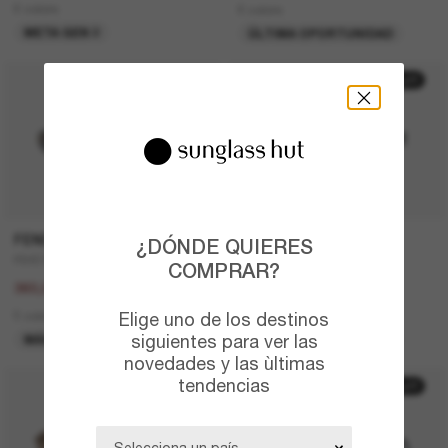
6 colors
6 colors
META GEN 2
ÚLTIMA OPORTUNIDAD
20% off
30% off
FENDI
PRADA
¿DÓNDE QUIERES
FE4075US
PR A14S
COMPRAR?
450,00€
410,00€
360,00€
287,00€
Elige uno de los destinos
5 colors
5 colors
siguientes para ver las
MÁS VENDIDOS
ÚLTIMA OPORTUNIDAD
novedades y las ùltimas
tendencias
50% off