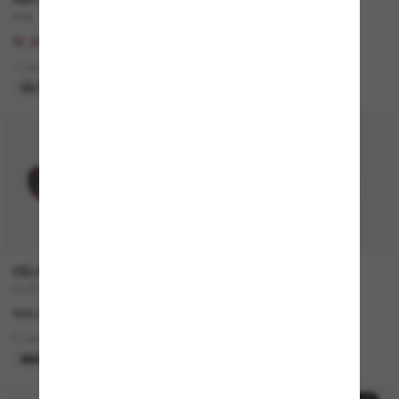
Rob
OV1150S Clifton
163,00€
415,00€
81,50€
6 colors
1 colors
NUEVO
ÚLTIMA OPORTUNIDAD
CELINE
CELINE
CL40194U
CL4002UN
430,00€
380,00€
5 colors
2 colors
MÁS VENDIDOS
SOLO ONLINE