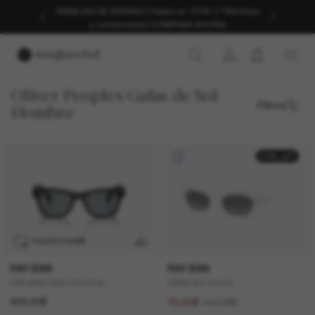
REBAJAS DE VERANO | Hasta un -50%* | *Términos
y condiciones | COMPRAR AHORA
Oliver Peoples Gafas de Sol
Filtros
Hombre
50% off
TRANSITIONS
®
RAY-BAN
RAY-BAN
RAY-BAN Meta Wayfarer
ZENA Bio-Based
499,00€
147,00€
73,50€