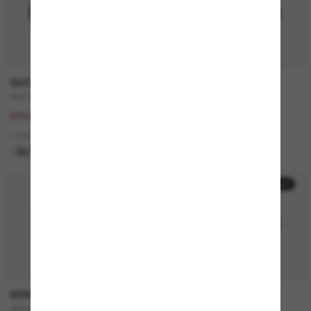
GUCCI
SAINT LAURENT
GG1463S
SL 557 Shade
940,00€
340,00€
470,00€
2 colors
1 colors
ÚLTIMA OPORTUNIDAD
50% off
50% off
VERSACE
MICHAEL KORS
VE4446
Canberra