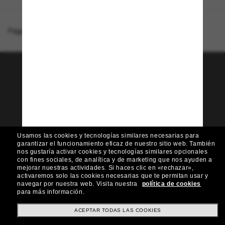
Página de inicio
/
Fendi
/
FE40078I
¡Únete a la comunidad
Sunglass Hut!
¿Quieres acceder a eventos VIP, selecciones y
ofertas como €10 de descuento* en tu próxima
compra? Suscríbete a nuestro boletín. *Términos
y condiciones.
Usamos las cookies y tecnologías similares necesarias para
garantizar el funcionamiento eficaz de nuestro sitio web.
También
Subscribe!
nos gustaría activar cookies y tecnologías similares opcionales
con fines sociales, de analítica y de marketing que nos ayuden a
mejorar nuestras actividades.
Si haces clic en «rechazar»,
activaremos solo las cookies necesarias que te permitan usar y
navegar por nuestra web.
Visita nuestra
política de cookies
para más información.
Compra en línea
ACEPTAR TODAS LAS COOKIES