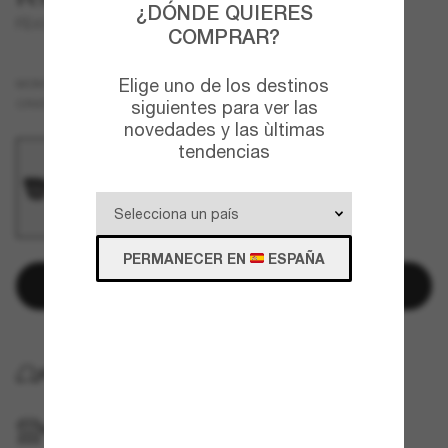
¿DÓNDE QUIERES
FE40078I
COMPRAR?
Elige uno de los destinos
Negro
MONTURA
Azul
CRISTALES
siguientes para ver las
novedades y las ùltimas
tendencias
PERMANECER EN
ESPAÑA
Añadir a la cesta
ENTREGA GRATUITA A DOMICILIO
RECOGER EN TIENDA