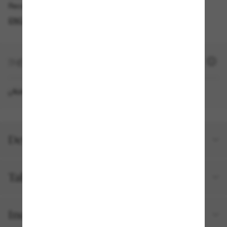
Recogida gratuita disponible
ENCONTRAR EN TIENDA
+ 3900 SUN PUNTOS
¿Aún no eres miembro?
REGÍSTRATE AHORA
Detalles del producto
Talla y ajuste
Incluido en tu pedido