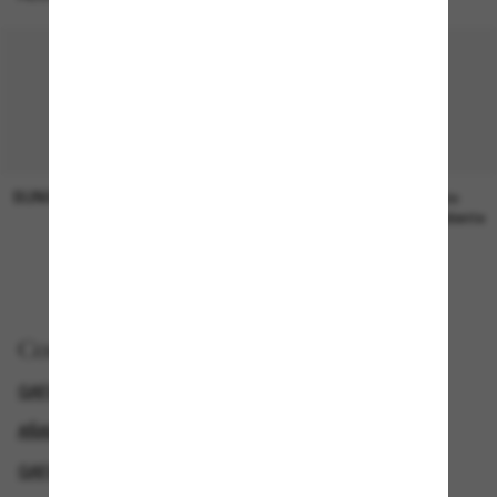
SUNGLASS HUT COLLECTION
SUNGLASS HUT COLLECTION
19,00€
Precio
pendiente
Comprar por
GAFAS DE SOL DE LUJO
AÑADE OTRAS GAFAS Y AHORRA
GAFAS DE SOL HOMBRE
GAFAS DE SOL DE MARCA