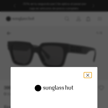
REBAJAS DE VERANO | Hasta un -50%* | *Términos
y condiciones | COMPRAR AHORA
1
/
3
390,00€
O 3 cuotas desde
al 0% TAE con
130,00 €
Fendi