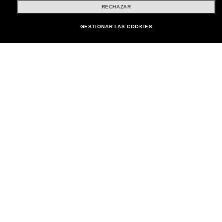
RECHAZAR
Brands
GESTIONAR LAS COOKIES
Sobre Nostros
Atención al Cliente
Formas de Pago
Ubicación:
España
Atención al cliente
Iniciar chat
© 2026 SUNGLASS HUT DERECHOS RESERVADOS.