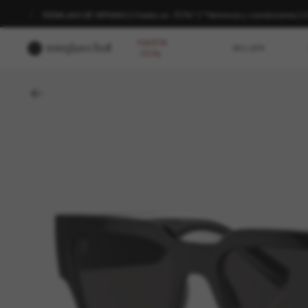
REBAJAS DE VERANO | Hasta un -50%* | *Términos y condiciones
HASTA
MUJER
-50%