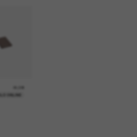
26,00€
LO ONLINE