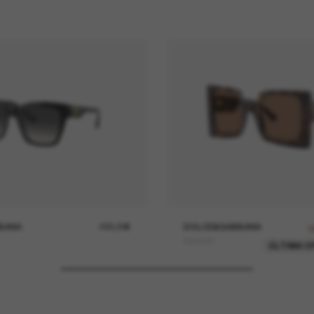
BANA
229,00€
DOLCE&GABBANA
1
DG4490
ÚLTIMA O