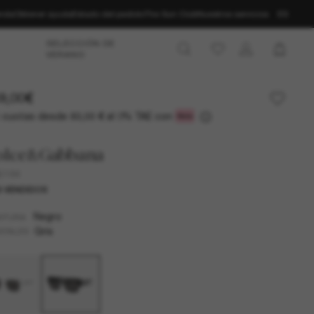
enda
Obtener ayuda
Estado del pedido
The Sun Club
Nuestros servicios
ES
SELECCIÓN DE
VERANO
9,00€
 cuotas desde
al 0% TAE con
83,00 €
olce&Gabbana
6184
 VENDIDOS
Negro
NTURA
Gris
STALES