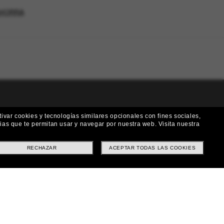
AHORRA
!
ivar cookies y tecnologías similares opcionales con fines sociales,
rias que te permitan usar y navegar por nuestra web.
Visita nuestra
 a nuestro boletín. *Términos y condiciones.
RECHAZAR
ACEPTAR TODAS LAS COOKIES