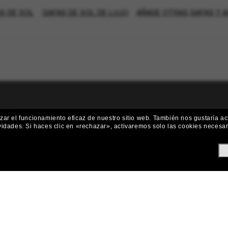
S DE SOL
GAFAS DE SOL DE LUJO
AÑADE OTRAS GAFAS Y 
¡Únete a la comunidad Sunglass Hut
ar el funcionamiento eficaz de nuestro sitio web.
También nos gustaría act
vidades.
Si haces clic en «rechazar», activaremos solo las cookies necesa
 y ofertas como €10 de descuento* en tu próxima compra? Suscríbete
Subscribe!