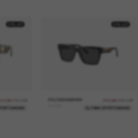
50% off
30% off
315,00€
DOLCE&GABBANA
389,00€
57,50€
272,30€
DG4465
PORTUNIDAD
ÚLTIMA OPORTUNIDAD