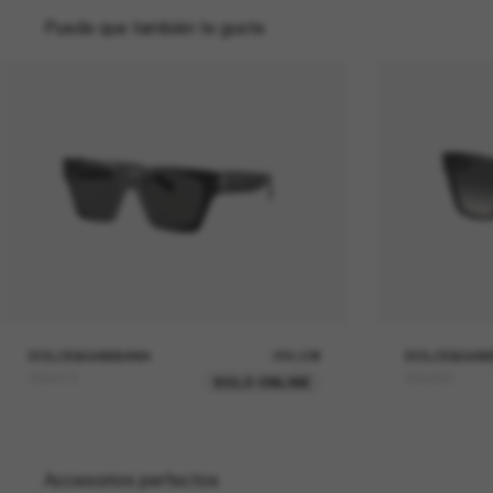
Puede que también te guste
DOLCE&GABBANA
289,00€
DOLCE&GAB
DG4413
DG4384
SOLO ONLINE
Accesorios perfectos