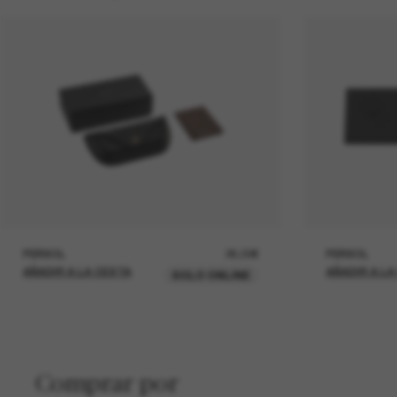
PERSOL
26,00€
PERSOL
AÑADIR A LA CESTA
AÑADIR A LA
SOLO ONLINE
Comprar por