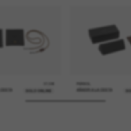
37,00€
PERSOL
 CESTA
AÑADIR A LA CESTA
SOLO ONLINE
SO