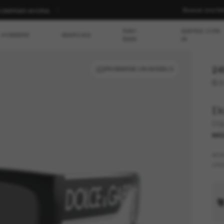
Buscar una ti
 | COMPRAR AHORA
RAY-
GAFAS CON
HOMBRE
MARCAS
BAN
IA
24
PROBARSE UN MODELO
O 3
D
DG
MÁS
MO
CRI