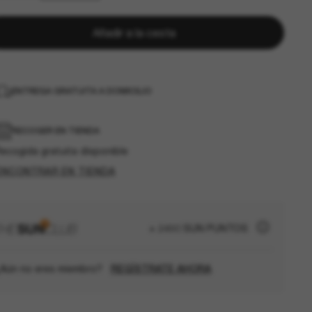
Añadir a la cesta
ENTREGA GRATUITA A DOMICILIO
RECOGER EN TIENDA
ecogida gratuita disponible
ENCONTRAR EN TIENDA
+ 2490 SUN PUNTOS
Aún no eres miembro?
REGÍSTRATE AHORA