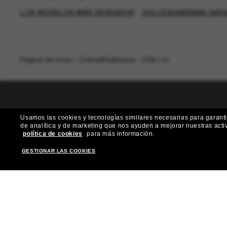
LOS MODELOS MÁS DESEADOS
DOLCE&GABBANA GAFA
Página de inicio
/
Dolce&Gabbana
/
DG6184
Usamos las cookies y tecnologías similares necesarias para garantiz
de analítica y de marketing que nos ayuden a mejorar nuestras acti
¿Quieres acceder a eventos VIP, selecciones
política de cookies
para más información.
GESTIONAR LAS COOKIES