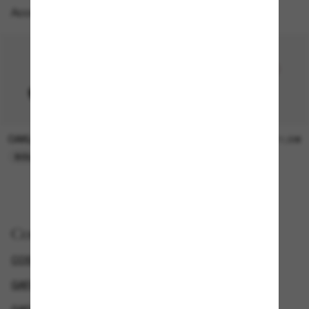
Accesorios perfectos
OAKLEY
OAKLEY
11,00€
11,00€
SOLO ONLINE
SOLO ONLINE
Comprar por
COSTA DEL MAR GAFAS DE SOL
GAFAS DE SOL DEPORTIVAS