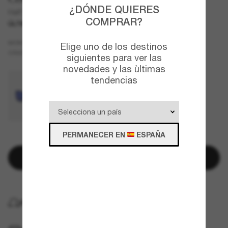
¿DÓNDE QUIERES
Half Moon
COMPRAR?
ÚLTIMA OPORTUNIDAD
SOLO EN LÍNEA.
Negro
MONTURA
Elige uno de los destinos
Gris
Polarizadas
CRISTALES
siguientes para ver las
novedades y las ùltimas
tendencias
PERMANECER EN
ESPAÑA
¡QUEDAN POCOS ARTÍCULOS!
Añadir a la cesta
ENTREGA GRATUITA A DOMICILIO