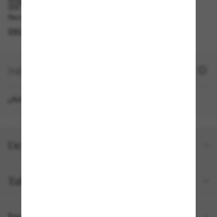
RECOGER EN TIENDA
Recogida gratuita disponible
ENCONTRAR EN TIENDA
+ 930 SUN PUNTOS
¿Aún no eres miembro?
REGÍSTRATE AHORA
Detalles del producto
Talla y ajuste
Incluido en tu pedido