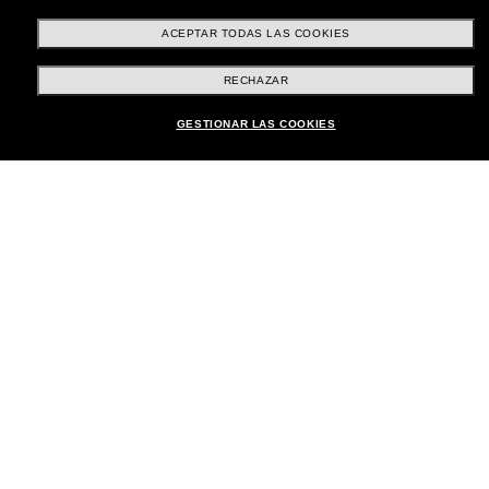
Compra en línea
ACEPTAR TODAS LAS COOKIES
RECHAZAR
Brands
GESTIONAR LAS COOKIES
Sobre Nostros
Atención al Cliente
Formas de Pago
Ubicación:
España
Atención al cliente
Iniciar chat