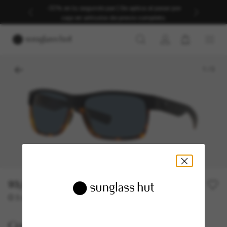
-30% en tu segundo par | Se aplica al pasar por
caja en artículos de precio completo.
1
/
3
93,00€
186,00€
50% off
O 3 cuotas desde
al 0% TAE con
31,00 €
Costa