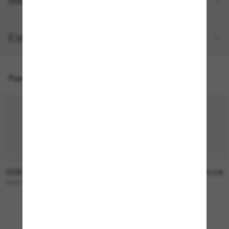
Envíos y devoluciones gratuitos
Puede que también te guste
COSTA
COSTA
319,00€
230,00€
KING Tide 8
Tailfin
NUEVO