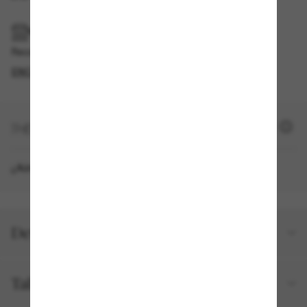
RECOGER EN TIENDA
Recogida gratuita disponible
ENCONTRAR EN TIENDA
+ 1710 SUN PUNTOS
¿Aún no eres miembro?
REGÍSTRATE AHORA
Detalles del producto
Talla y ajuste