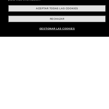
Compra en línea
ACEPTAR TODAS LAS COOKIES
RECHAZAR
Brands
GESTIONAR LAS COOKIES
Sobre Nostros
Atención al Cliente
Formas de Pago
Ubicación:
España
Atención al cliente
Iniciar chat