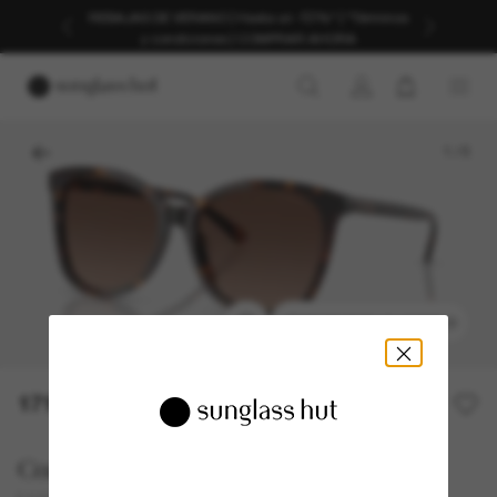
REBAJAS DE VERANO | Hasta un -50%* | *Términos
y condiciones | COMPRAR AHORA
1
/
5
PROBARSE UN MODELO
171,00€
Coach