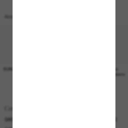
Accesorios perfectos
SUNGLASS HUT COLLECTION
SUNGLASS HUT COLLECTION
19,00€
Precio
pendiente
Comprar por
GAFAS DE SOL POLARIZADAS
GAFAS DE SOL DE LUJO