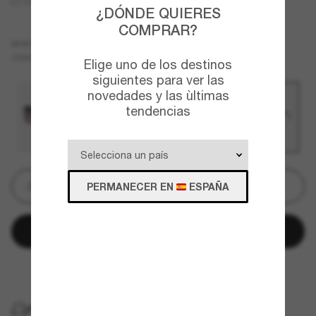
L1101
¿DÓNDE QUIERES
COMPRAR?
Carey
MONTURA
Marrón
Polarizadas
CRISTALES
Elige uno de los destinos
siguientes para ver las
novedades y las ùltimas
tendencias
Grabado
PERMANECER EN
ESPAÑA
Añadir a la cesta
Paga a plazos con
ENTREGA GRATUITA A DOMICILIO