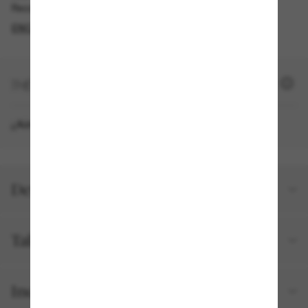
Recogida gratuita disponible
ENCONTRAR EN TIENDA
+ 920 SUN PUNTOS
¿Aún no eres miembro?
REGÍSTRATE AHORA
Detalles del producto
Talla y ajuste
Incluido en tu pedido