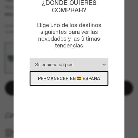
¿DÓNDE QUIERES
Phoxer
COMPRAR?
SOLO EN LÍNEA.
Elige uno de los destinos
Azul
MONTURA
siguientes para ver las
Azul
Polarizadas
CRISTALES
novedades y las ùltimas
tendencias
PERMANECER EN
ESPAÑA
Añadir a la cesta
ENTREGA GRATUITA A DOMICILIO
RECOGER EN TIENDA