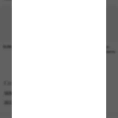
SUNGLASS HUT COLLECTION
SUNGLASS HUT COLLECTION
19,00€
Precio
pendiente
Comprar por
GENDER
SEMANA DEL BLACK FRIDAY - HASTA -50%
SECONDPAIR
SUNGLASSES BRANDS