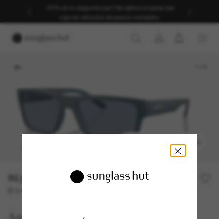
-30% en tu segundo par | Se aplica al pasar por
caja en artículos de precio completo.
1
/
5
PROBARSE UN MODELO
92,00€
O 3 cuotas desde
al 0% TAE con
30,67 €
Arnette