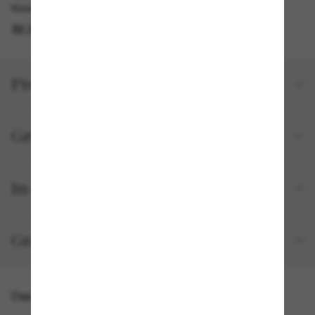
Kostenlose Abholung am selben Tag verfügbar
IM STORE FINDEN
Produktdetails
Größe und Passform
In deiner Bestellung inbegriffen
Gratisversand und -Retouren
Das könnte dir auch gefallen