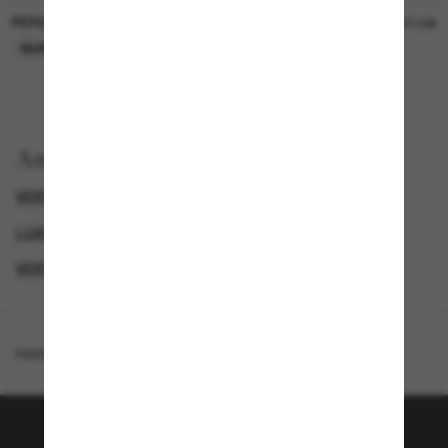
PERSOL
PERSOL
26,00€
37,00€
NUR ONLINE
NUR ONLINE
Anzeigen nach
VERSACE SONNENBRILLEN
LUXURIÖSE SONNENBRILLEN
GENDER
VERSACE HERREN SONNENBRILLEN
Homepage
/
Versace
/
VE4486