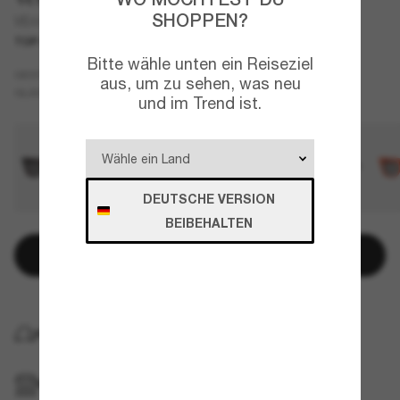
SHOPPEN?
VE4486
TOP AUSWAHL
Bitte wähle unten ein Reiseziel
Schwarz
GESTELL
aus, um zu sehen, was neu
Grau
GLÄSER
und im Trend ist.
DEUTSCHE VERSION
BEIBEHALTEN
In den Warenkorb
KOSTENLOSE LIEFERUNG NACH HAUSE
IM GESCHÄFT ABHOLEN