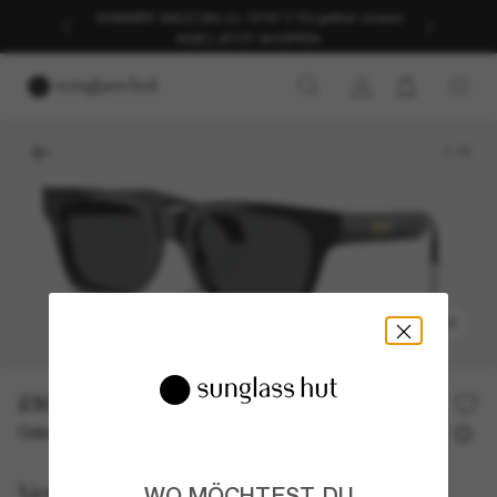
SOMMER-SALE | Bis zu -50%* | *Es gelten unsere
AGB | JETZT SHOPPEN
1
/
5
ANPROBIEREN
230,00€
Oder 3 Raten ab
0% effektiver Jahreszins mit
76,67 €
Versace
WO MÖCHTEST DU