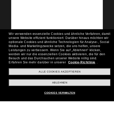
Tritt der Sunglass Hut-
Community bei!
Möchtest du Zugang zu VIP-Events, exklusiven
Empfehlungen und Angeboten wie € 10 Rabatt*
auf deinen nächsten Einkauf? Abonniere unseren
Newsletter *Es gelten unsere AGB
Wir verwenden essenzielle Cookies und ähnliche Verfahren, damit
Subscribe!
unsere Website effizient funktioniert.
Darüber hinaus möchten wir
optionale Cookies und ähnliche Technologien für Analyse-, Social
Media- und Marketingzwecke setzen, die uns helfen, unsere
Leistungen zu verbessern.
Wenn Sie auf „Ablehnen“ klicken,
werden wir nur die essenziellen Cookies aktivieren, die für den
Besuch und das Durchsuchen unserer Website nötig sind.
Shopping online
Erfahren Sie mehr darüber in unserer
Cookie-Richtlinie
.
ALLE COOKIES AKZEPTIEREN
Brands
ABLEHNEN
COOKIES VERWALTEN
Unternehmen