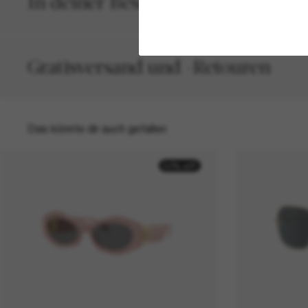
In deiner Bestellung inbegriffen
Gratisversand und -Retouren
Das könnte dir auch gefallen
50% off