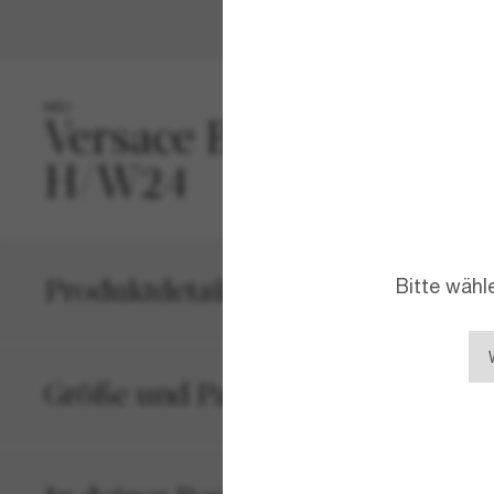
NEU
Die
Versace Biggie
bele
kühn
Mode
Produktdetails
Bitte wähl
Größe und Passform