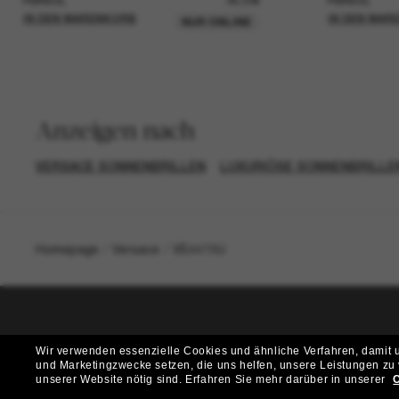
PERSOL
26,00€
PERSOL
IN DEN WARENKORB
IN DEN WAR
NUR ONLINE
Anzeigen nach
VERSACE SONNENBRILLEN
LUXURIÖSE SONNENBRILLE
Homepage
/
Versace
/
VE4479U
T
Wir verwenden essenzielle Cookies und ähnliche Verfahren, damit un
und Marketingzwecke setzen, die uns helfen, unsere Leistungen zu
Möchtest du Zugang zu VIP-Events, exklusiven Empfehl
unserer Website nötig sind.
Erfahren Sie mehr darüber in unserer
C