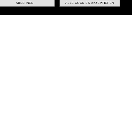
ABLEHNEN
ALLE COOKIES AKZEPTIEREN
Standort:
Deutschland
Kundenservice
uns
Chat starten
Folge uns
inbaren
|
|
|
Facebook
Instagram
TikTok
LinkedIn