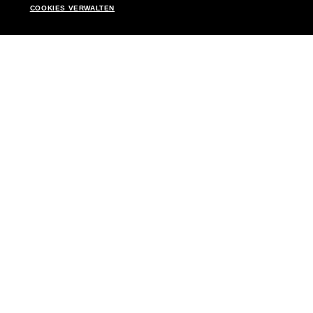
COOKIES VERWALTEN
Shopping online
Brands
Damen
Ray-Ban
Herren
Oakley
Kinderkollektion
Versace
Accessoires
Burberry
Virtueller Frame Finder
Dolce&Gabbana
Geschenkkarte
Celine