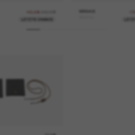
242,00€
VERSACE
169,40€
17
VE4473U
LETZTE CHANCE
LETZ