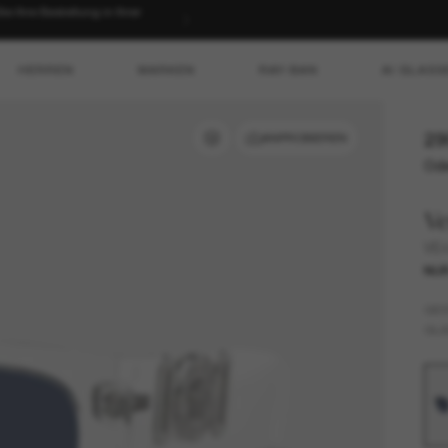
 Ihre Bestellung in Ihrer
HERREN
MARKEN
RAY-BAN
AI GLASS
29
ANPROBIEREN
Ode
Ve
VE
NUR
GES
GLÄ