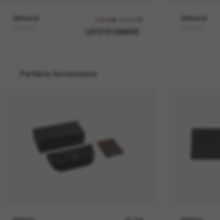
VERSACE
284,00€
VERSACE
142,00€
VE4466U
VE2246D
LETZTE CHANCE
Perfekte Accessoires