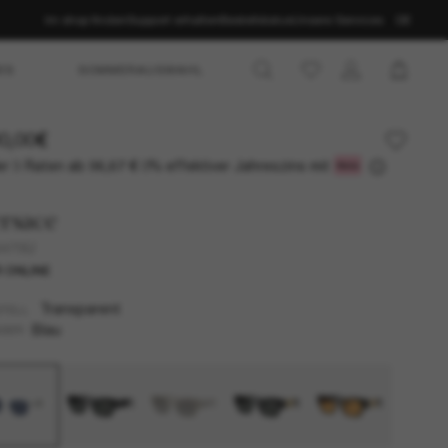
Im shop finden
Support erhalten
Bestellstatus
Unsere Services
DE
ES
SOMMERAUSWAHL
0,00€
r 3 Raten ab
0% effektiver Jahreszins mit
96,67 €
rsace
4479U
 ONLINE
Transparent
TELL
Blau
SER