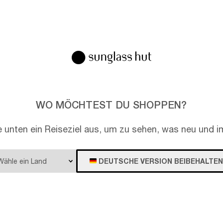
 neue Biggie Celebration-Kampagne von Versace
bt die ikonische Medusa Biggie und fängt dabei den
en, ausdrucksstarken Charakter des Bestseller-
lls ein.
WO MÖCHTEST DU SHOPPEN?
e unten ein Reiseziel aus, um zu sehen, was neu und im
DEUTSCHE VERSION BEIBEHALTEN