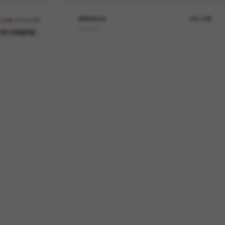
350,00€
VERSACE
245,00€
5,00€
VE2198
TE CHANCE