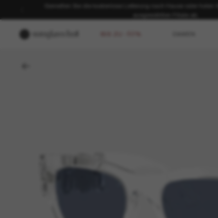
Genießen Sie die kostenlose Lieferung nach Hause oder holen Sie
ausgewählten Filiale ab.
BIS ZU -50%
DAMEN