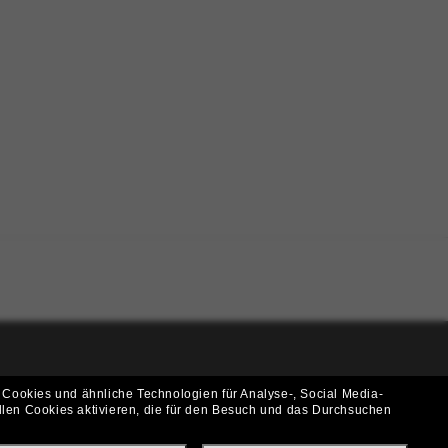
i!
 Cookies und ähnliche Technologien für Analyse-, Social Media-
llen Cookies aktivieren, die für den Besuch und das Durchsuchen
f? Abonniere unseren Newsletter *Es gelten unsere AGB