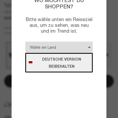
WO MÖCHTEST DU
Versace
SHOPPEN?
VE4459
NUR ONLINE
Bitte wähle unten ein Reiseziel
aus, um zu sehen, was neu
Tortoise
GESTELL
und im Trend ist.
Grau
GLÄSER
DEUTSCHE VERSION
BEIBEHALTEN
In den Warenkorb
KOSTENLOSE LIEFERUNG NACH HAUSE