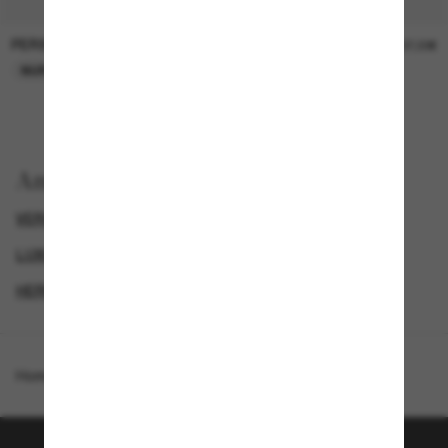
PERSOL
PERSOL
26,00€
37,00€
NUR ONLINE
NUR ONLINE
Anzeigen nach
VERSACE SONNENBRILLEN
LUXURIÖSE SONNENBRILLEN
HERREN SONNENBRILLEN
DAMEN SONNENBRILLEN
Homepage
/
Versace
/
VE4459