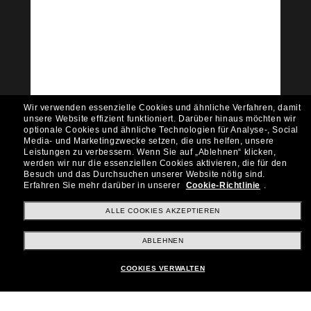
Tritt der Sunglass Hut-
Community bei!
Möchtest du Zugang zu VIP-Events, exklusiven
Empfehlungen und Angeboten wie € 10 Rabatt*
auf deinen nächsten Einkauf? Abonniere unseren
Newsletter *Es gelten unsere AGB
Wir verwenden essenzielle Cookies und ähnliche Verfahren, damit
Subscribe!
unsere Website effizient funktioniert.
Darüber hinaus möchten wir
optionale Cookies und ähnliche Technologien für Analyse-, Social
Media- und Marketingzwecke setzen, die uns helfen, unsere
Leistungen zu verbessern.
Wenn Sie auf „Ablehnen“ klicken,
werden wir nur die essenziellen Cookies aktivieren, die für den
Besuch und das Durchsuchen unserer Website nötig sind.
Shopping online
Erfahren Sie mehr darüber in unserer
Cookie-Richtlinie
.
ALLE COOKIES AKZEPTIEREN
Brands
ABLEHNEN
COOKIES VERWALTEN
Unternehmen