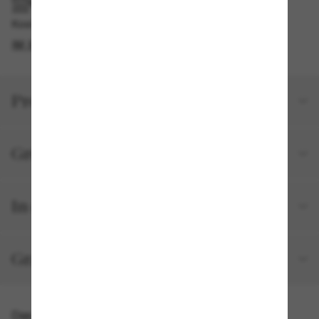
IM GESCHÄFT ABHOLEN
Kostenlose Abholung verfügbar
IM STORE FINDEN
Produktdetails
Größe und Passform
In deiner Bestellung inbegriffen
Gratisversand und -Retouren
Das könnte dir auch gefallen