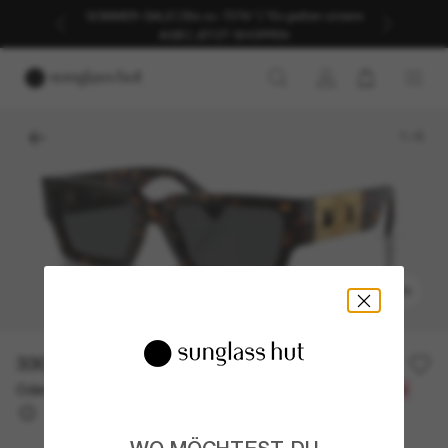
SOMMER-SALE | Bis zu -50%* | *Es gelten unsere
AGB | JETZT SHOPPEN
1
/
5
ANPROBIEREN
330,00€
Oder 3 Raten ab
0% effektiver Jahreszins mit
110,00 €