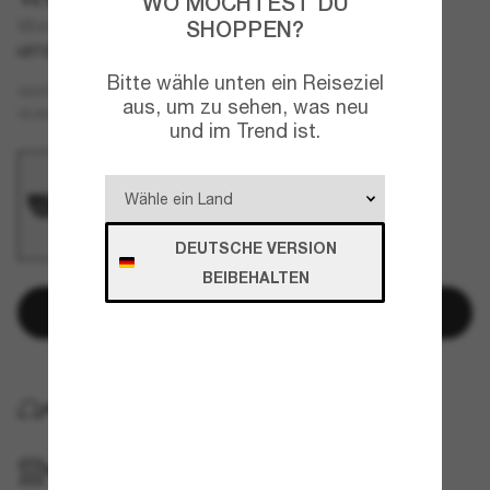
WO MÖCHTEST DU
SHOPPEN?
VE4432U
LETZTE CHANCE
NUR ONLINE
Bitte wähle unten ein Reiseziel
Schwarz
GESTELL
aus, um zu sehen, was neu
Grau
GLÄSER
und im Trend ist.
DEUTSCHE VERSION
BEIBEHALTEN
In den Warenkorb
KOSTENLOSE LIEFERUNG NACH HAUSE
IM GESCHÄFT ABHOLEN