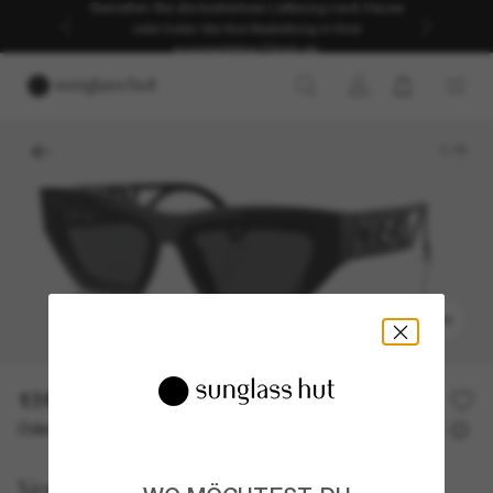
Genießen Sie die kostenlose Lieferung nach Hause
oder holen Sie Ihre Bestellung in Ihrer
ausgewählten Filiale ab.
1
/
5
ANPROBIEREN
131,50€
263,00€
50% off
Oder 3 Raten ab
0% effektiver Jahreszins mit
43,83 €
Versace