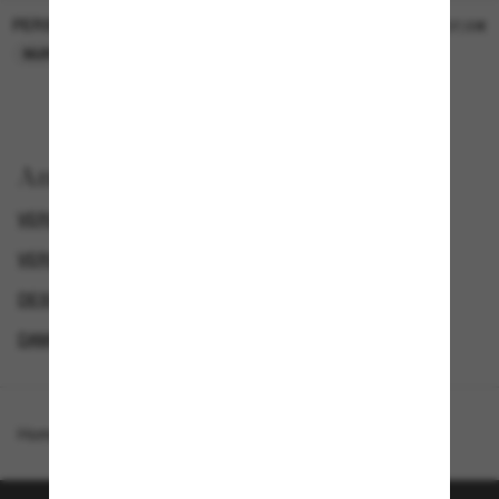
PERSOL
PERSOL
26,00€
37,00€
NUR ONLINE
NUR ONLINE
Anzeigen nach
VERSACE DAMEN SONNENBRILLEN
VERSACE SONNENBRILLEN
DESIGNER-SONNENBRILLENMARKEN
DAMEN SONNENBRILLEN
Homepage
/
Versace
/
VE4432U