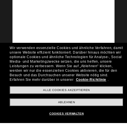
Tritt der Sunglass Hut-
Community bei!
Möchtest du Zugang zu VIP-Events, exklusiven
Empfehlungen und Angeboten wie € 10 Rabatt*
auf deinen nächsten Einkauf? Abonniere unseren
Newsletter *Es gelten unsere AGB
Wir verwenden essenzielle Cookies und ähnliche Verfahren, damit
Subscribe!
unsere Website effizient funktioniert.
Darüber hinaus möchten wir
optionale Cookies und ähnliche Technologien für Analyse-, Social
Media- und Marketingzwecke setzen, die uns helfen, unsere
Leistungen zu verbessern.
Wenn Sie auf „Ablehnen“ klicken,
werden wir nur die essenziellen Cookies aktivieren, die für den
Besuch und das Durchsuchen unserer Website nötig sind.
Shopping online
Erfahren Sie mehr darüber in unserer
Cookie-Richtlinie
.
ALLE COOKIES AKZEPTIEREN
Brands
ABLEHNEN
COOKIES VERWALTEN
Unternehmen