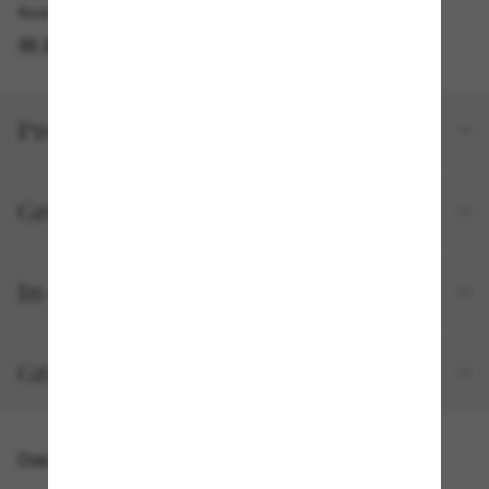
Kostenlose Abholung verfügbar
IM STORE FINDEN
Produktdetails
Größe und Passform
In deiner Bestellung inbegriffen
Gratisversand und -Retouren
Das könnte dir auch gefallen