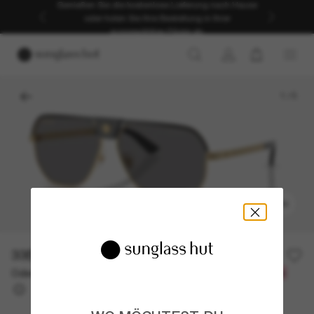
Genießen Sie die kostenlose Lieferung nach Hause
oder holen Sie Ihre Bestellung in Ihrer
ausgewählten Filiale ab.
1
/
5
ANPROBIEREN
335,00€
Oder 3 Raten ab
0% effektiver Jahreszins mit
111,67 €