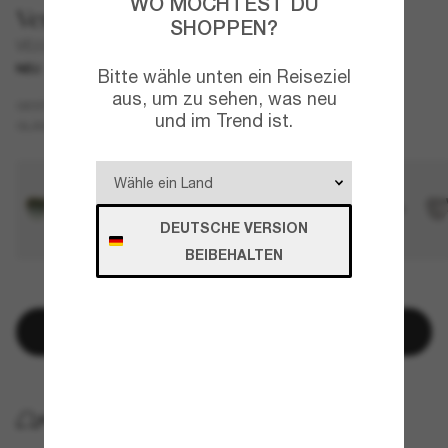
WO MÖCHTEST DU
Versace
SHOPPEN?
VE2294
NEU
Bitte wähle unten ein Reiseziel
aus, um zu sehen, was neu
Schwarz
GESTELL
und im Trend ist.
Grau
Polarisiert
GLÄSER
DEUTSCHE VERSION
BEIBEHALTEN
NUR NOCH WENIGE ARTIKEL VERFÜGBAR!
In den Warenkorb
KOSTENLOSE LIEFERUNG NACH HAUSE