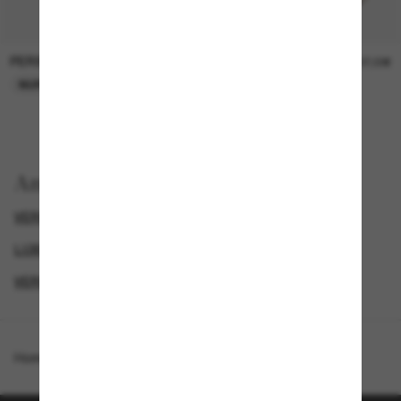
PERSOL
PERSOL
26,00€
37,00€
NUR ONLINE
NUR ONLINE
Anzeigen nach
VERSACE SONNENBRILLEN
LUXURIÖSE SONNENBRILLEN
GENDER
VERSACE HERREN SONNENBRILLEN
Homepage
/
Versace
/
VE2294