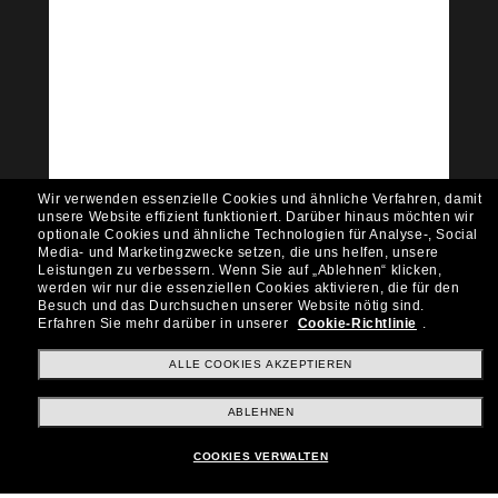
Tritt der Sunglass Hut-
Community bei!
Möchtest du Zugang zu VIP-Events, exklusiven
Empfehlungen und Angeboten wie € 10 Rabatt*
auf deinen nächsten Einkauf? Abonniere unseren
Newsletter *Es gelten unsere AGB
Wir verwenden essenzielle Cookies und ähnliche Verfahren, damit
Subscribe!
unsere Website effizient funktioniert.
Darüber hinaus möchten wir
optionale Cookies und ähnliche Technologien für Analyse-, Social
Media- und Marketingzwecke setzen, die uns helfen, unsere
Leistungen zu verbessern.
Wenn Sie auf „Ablehnen“ klicken,
werden wir nur die essenziellen Cookies aktivieren, die für den
Besuch und das Durchsuchen unserer Website nötig sind.
Shopping online
Erfahren Sie mehr darüber in unserer
Cookie-Richtlinie
.
ALLE COOKIES AKZEPTIEREN
Brands
ABLEHNEN
COOKIES VERWALTEN
Unternehmen