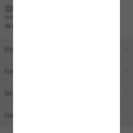
IM GESCHÄFT ABHOLEN
Kostenlose Abholung am selben Tag verfügbar
IM STORE FINDEN
Produktdetails
Größe und Passform
In deiner Bestellung inbegriffen
Gratisversand und -Retouren