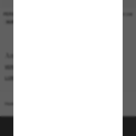
PERSOL
PERSOL
26,00€
37,00€
NUR ONLINE
NUR ONLINE
Anzeigen nach
VERSACE SONNENBRILLEN
LUXURIÖSE SONNENBRILLEN
GENDER
IM TREND
Homepage
/
Versace
/
VE2286
Tritt der Sunglass Hut-