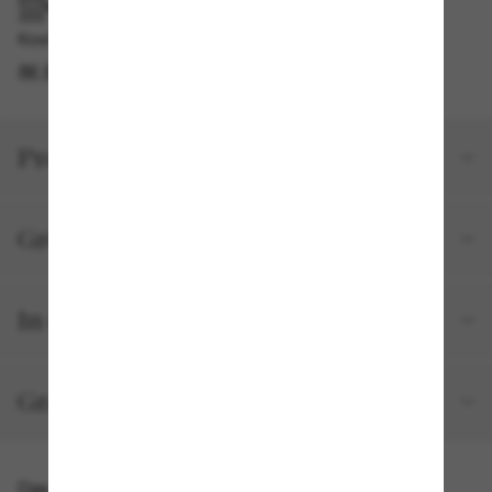
IM GESCHÄFT ABHOLEN
Kostenlose Abholung verfügbar
IM STORE FINDEN
Produktdetails
Größe und Passform
In deiner Bestellung inbegriffen
Gratisversand und -Retouren
Das könnte dir auch gefallen