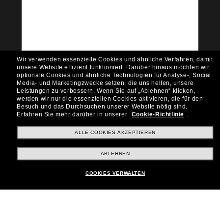
Community bei!
Möchtest du Zugang zu VIP-Events, exklusiven
Empfehlungen und Angeboten wie € 10 Rabatt*
auf deinen nächsten Einkauf? Abonniere unseren
Newsletter *Es gelten unsere AGB
Wir verwenden essenzielle Cookies und ähnliche Verfahren, damit
Subscribe!
unsere Website effizient funktioniert.
Darüber hinaus möchten wir
optionale Cookies und ähnliche Technologien für Analyse-, Social
Media- und Marketingzwecke setzen, die uns helfen, unsere
Leistungen zu verbessern.
Wenn Sie auf „Ablehnen“ klicken,
werden wir nur die essenziellen Cookies aktivieren, die für den
Besuch und das Durchsuchen unserer Website nötig sind.
Shopping online
Erfahren Sie mehr darüber in unserer
Cookie-Richtlinie
.
ALLE COOKIES AKZEPTIEREN
Brands
ABLEHNEN
COOKIES VERWALTEN
Unternehmen