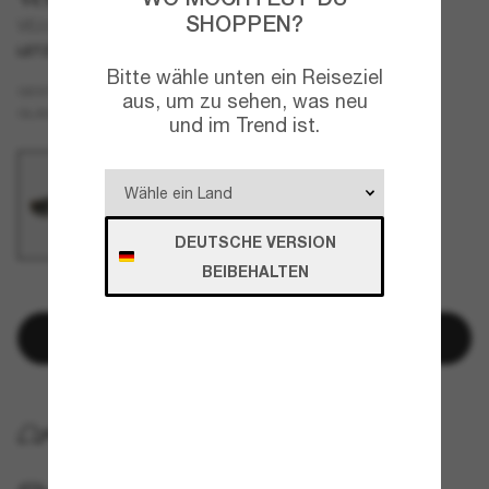
SHOPPEN?
VE2286
LETZTE CHANCE
NUR ONLINE
Bitte wähle unten ein Reiseziel
Gold
GESTELL
aus, um zu sehen, was neu
Grau
GLÄSER
und im Trend ist.
DEUTSCHE VERSION
BEIBEHALTEN
NUR NOCH WENIGE ARTIKEL VERFÜGBAR!
In den Warenkorb
KOSTENLOSE LIEFERUNG NACH HAUSE