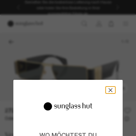
Genießen Sie die kostenlose Lieferung nach Hause
oder holen Sie Ihre Bestellung in Ihrer
ausgewählten Filiale ab.
1
/
5
ANPROBIEREN
272,30€
389,00€
30% off
Oder 3 Raten ab
0% effektiver Jahreszins mit
90,77 €
Versace
WO MÖCHTEST DU