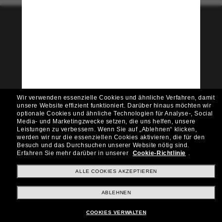
Tritt der Sunglass Hut-
Community bei!
Möchtest du Zugang zu VIP-Events, exklusiven
Empfehlungen und Angeboten wie € 10 Rabatt*
auf deinen nächsten Einkauf? Abonniere unseren
Newsletter *Es gelten unsere AGB
Wir verwenden essenzielle Cookies und ähnliche Verfahren, damit
Subscribe!
unsere Website effizient funktioniert.
Darüber hinaus möchten wir
optionale Cookies und ähnliche Technologien für Analyse-, Social
Media- und Marketingzwecke setzen, die uns helfen, unsere
Leistungen zu verbessern.
Wenn Sie auf „Ablehnen“ klicken,
werden wir nur die essenziellen Cookies aktivieren, die für den
Besuch und das Durchsuchen unserer Website nötig sind.
Shopping online
Erfahren Sie mehr darüber in unserer
Cookie-Richtlinie
.
ALLE COOKIES AKZEPTIEREN
Brands
ABLEHNEN
COOKIES VERWALTEN