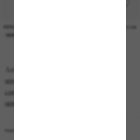
PERSOL
PERSOL
26,00€
37,00€
NUR ONLINE
NUR ONLINE
Anzeigen nach
VERSACE SONNENBRILLEN
LUXURIÖSE SONNENBRILLEN
HERREN SONNENBRILLEN
DAMEN SONNENBRILLEN
Homepage
/
Versace
/
VE2264