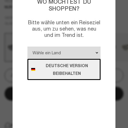
VE2264
WO MÖCHTEST DU
SHOPPEN?
NUR ONLINE
Grau
GESTELL
Bitte wähle unten ein Reiseziel
Silber
GLÄSER
aus, um zu sehen, was neu
und im Trend ist.
DEUTSCHE VERSION
BEIBEHALTEN
Gravur
In den Warenkorb
Später bezahlen mit
KOSTENLOSE LIEFERUNG NACH HAUSE