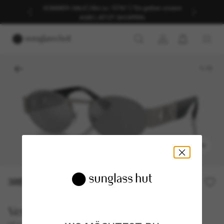
SOMMER-SALE | Bis zu -50%* | *Es gelten unsere
AGB | JETZT SHOPPEN
1
/
5
ANPROBIEREN
385,00€
Versace