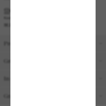
IM GESCHÄFT ABHOLEN
Kostenlose Abholung verfügbar
IM STORE FINDEN
Produktdetails
Größe und Passform
In deiner Bestellung inbegriffen
Gratisversand und -Retouren