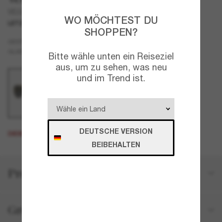
VE2255
WO MÖCHTEST DU
LETZTE CHANCE
NUR ONLINE
SHOPPEN?
Gold
GESTELL
Grau
GLÄSER
Bitte wähle unten ein Reiseziel
aus, um zu sehen, was neu
und im Trend ist.
DEUTSCHE VERSION
DIESES PRODUKT IST AUSVERKAUFT
BEIBEHALTEN
Produktdetails
Größe und Passform