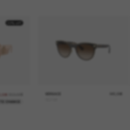
50% off
350,00€
VERSACE
245,00€
5,00€
VE2198
TE CHANCE