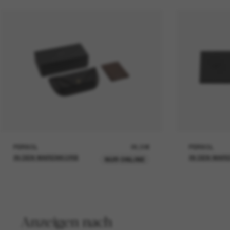
PERSOL
26,00€
PERSOL
IN DEN WARENKORB
IN DEN WAR
NUR ONLINE
Anzeigen nach