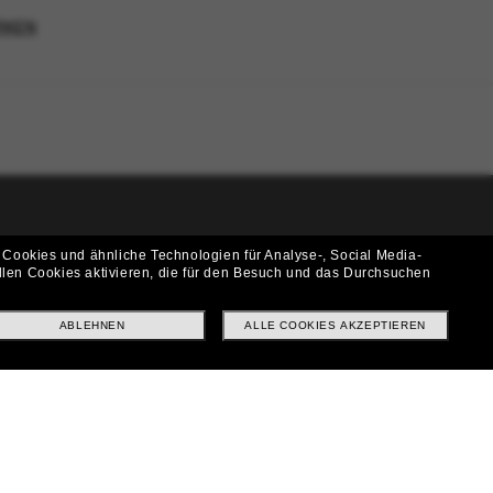
RKEN
i!
 Cookies und ähnliche Technologien für Analyse-, Social Media-
llen Cookies aktivieren, die für den Besuch und das Durchsuchen
f? Abonniere unseren Newsletter *Es gelten unsere AGB
ABLEHNEN
ALLE COOKIES AKZEPTIEREN