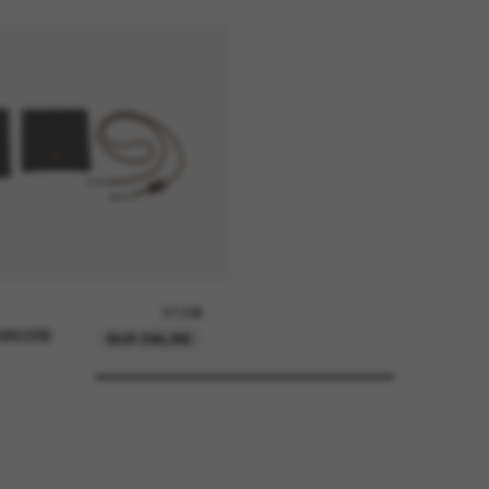
37,00€
ENKORB
NUR ONLINE