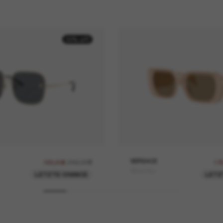
30% off
242,00€
VERSACE
169,40€
17
VE4473U
LETZTE CHANCE
LETZ