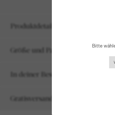
Produktdetails
Bitte wähl
Größe und Passform
In deiner Bestellung inbegriffen
Gratisversand und -Retouren