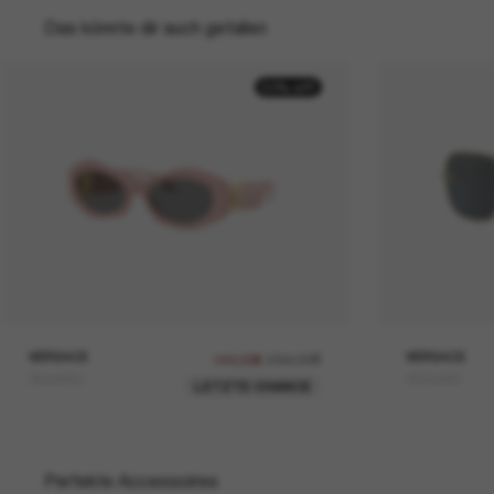
Das könnte dir auch gefallen
50% off
VERSACE
284,00€
VERSACE
142,00€
VE4466U
VE2246D
LETZTE CHANCE
Perfekte Accessoires