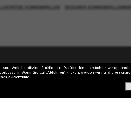
LUXURIÖSE SONNENBRILLEN
DESIGNER-SONNENBRILLENMA
ritt der Sunglass Hut-Community be
sere Website effizient funktioniert.
Darüber hinaus möchten wir optionale
 verbessern.
Wenn Sie auf „Ablehnen“ klicken, werden wir nur die essenzie
ungen und Angeboten wie € 10 Rabatt* auf deinen nächsten Einkau
ookie-Richtlinie
.
Subscribe!