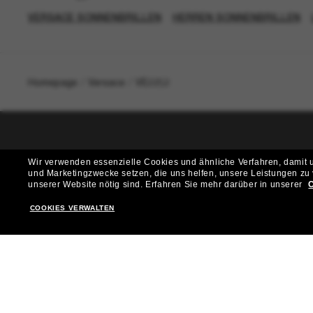
VERSACE SONNENBRILLEN
HERREN SONNENBRILLEN
Homepage
/
Versace
/
VE2252
T
Wir verwenden essenzielle Cookies und ähnliche Verfahren, damit un
und Marketingzwecke setzen, die uns helfen, unsere Leistungen zu
Möchtest du Zugang zu VIP-Events, exklusiven Empfehl
unserer Website nötig sind.
Erfahren Sie mehr darüber in unserer
C
COOKIES VERWALTEN