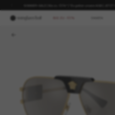
SOMMER-SALE | Bis zu -50%* | *Es gelten unsere AGB | JETZ
BIS ZU -50%
DAMEN