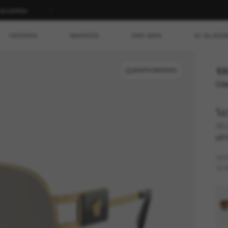
T SHOPPEN
HERREN
MARKEN
RAY-BAN
AI GLASS
18
ANPROBIEREN
Ode
Ve
VE
LET
GES
GLÄ