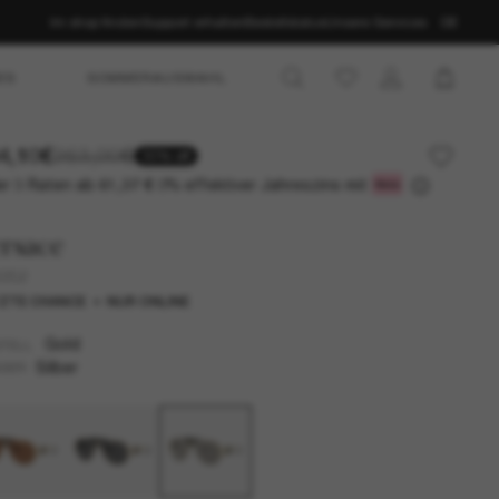
Im shop finden
Support erhalten
Bestellstatus
Unsere Services
DE
ES
SOMMERAUSWAHL
4,10€
263,00€
30% off
r 3 Raten ab
0% effektiver Jahreszins mit
61,37 €
rsace
2252
ZTE CHANCE
NUR ONLINE
Gold
TELL
Silber
SER