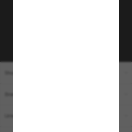
Tritt der Sunglass Hut-
Community bei!
Möchtest du Zugang zu VIP-Events, exklusiven
Empfehlungen und Angeboten wie € 10 Rabatt*
auf deinen nächsten Einkauf? Abonniere unseren
Newsletter *Es gelten unsere AGB
Subscribe!
Shopping online
Brands
Unternehmen