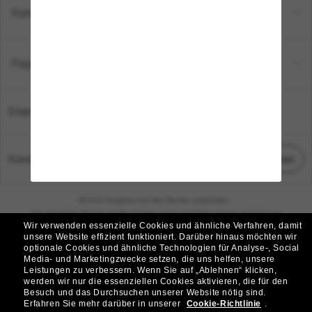
Kundenservice
Payment Methods
Standort:
Deutschland
Kundenservice
Chat starten
© 2026 Sunglass Hut Alle Rechte vorbehalten.
Die auf dieser Website veröffentlichten Fotos und Bilder dienen lediglich der
Wir verwenden essenzielle Cookies und ähnliche Verfahren, damit
Veranschaulichung.
unsere Website effizient funktioniert.
Darüber hinaus möchten wir
optionale Cookies und ähnliche Technologien für Analyse-, Social
|
|
Cookie-Richtlinie
Datenschutzbestimmungen
Media- und Marketingzwecke setzen, die uns helfen, unsere
Leistungen zu verbessern.
Wenn Sie auf „Ablehnen“ klicken,
werden wir nur die essenziellen Cookies aktivieren, die für den
|
|
Besuch und das Durchsuchen unserer Website nötig sind.
Geschäftsbedingungen
AdChoices
Erfahren Sie mehr darüber in unserer
Cookie-Richtlinie
.