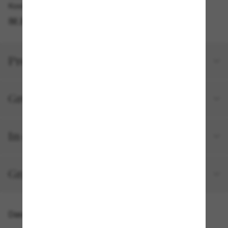
Kostenlose Abholung verfügbar
IM STORE FINDEN
Produktdetails
Größe und Passform
In deiner Bestellung inbegriffen
Gratisversand und -Retouren
Das könnte dir auch gefallen