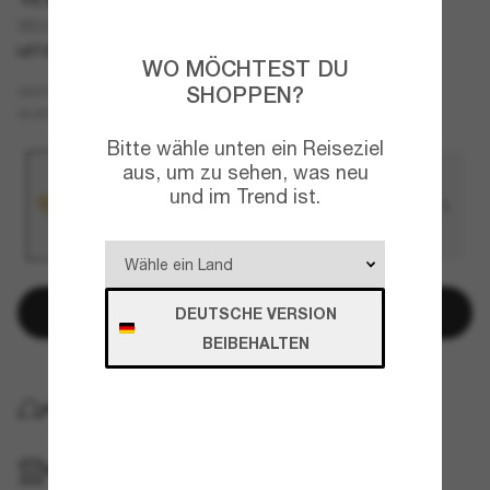
VE2205
LETZTE CHANCE
NUR ONLINE
WO MÖCHTEST DU
Gold
SHOPPEN?
GESTELL
Gold
GLÄSER
Bitte wähle unten ein Reiseziel
aus, um zu sehen, was neu
und im Trend ist.
In den Warenkorb
DEUTSCHE VERSION
BEIBEHALTEN
KOSTENLOSE LIEFERUNG NACH HAUSE
IM GESCHÄFT ABHOLEN