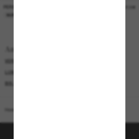
PERSOL
PERSOL
26,00€
37,00€
NUR ONLINE
NUR ONLINE
Anzeigen nach
VERSACE SONNENBRILLEN
LUXURIÖSE SONNENBRILLEN
GENDER
BIS ZU 50% RABATT*
Homepage
/
Versace
/
VE2205