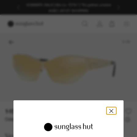
SOMMER-SALE | Bis zu -50%* | *Es gelten unsere
AGB | JETZT SHOPPEN
1
/
3
145,00€
290,00€
50% off
Oder 3 Raten ab
0% effektiver Jahreszins mit
48,33 €
Versace