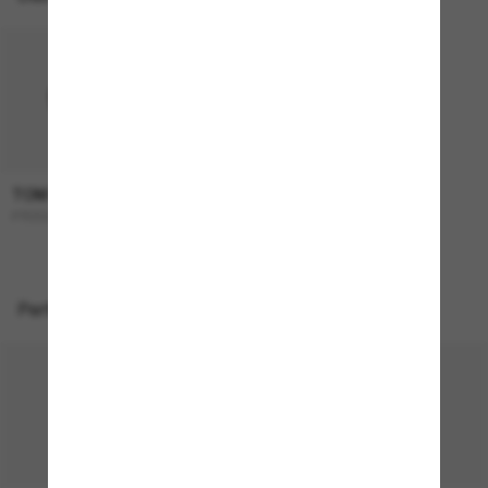
TOM FORD
360,00€
FT0334 Dimitry
Perfekte Accessoires