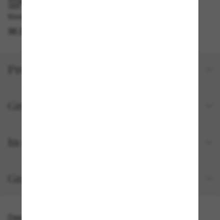
IM GESCHÄFT ABHOLEN
Kostenlose Abholung verfügbar
IM STORE FINDEN
Produktdetails
Größe und Passform
In deiner Bestellung inbegriffen
Gratisversand und -Retouren
Das könnte dir auch gefallen