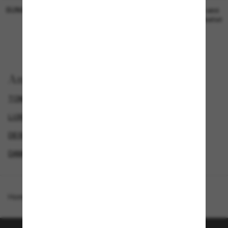
SUNGLASS HUT COLLECTION
SUNGLASS HUT COLLECTION
19,00€
Preis wird
bearbeitet
Anzeigen nach
TOM FORD SONNENBRILLEN
LUXURIÖSE SONNENBRILLEN
DESIGNER-SONNENBRILLENMARKEN
DAMEN SONNENBRILLEN
Homepage
/
Tom Ford
/
FT0871