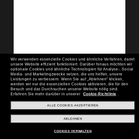
Tritt der Sunglass Hut-
Community bei!
Möchtest du Zugang zu VIP-Events, exklusiven
Empfehlungen und Angeboten wie € 10 Rabatt*
auf deinen nächsten Einkauf? Abonniere unseren
Newsletter *Es gelten unsere AGB
Subscribe!
Wir verwenden essenzielle Cookies und ähnliche Verfahren, damit
unsere Website effizient funktioniert.
Darüber hinaus möchten wir
optionale Cookies und ähnliche Technologien für Analyse-, Social
Media- und Marketingzwecke setzen, die uns helfen, unsere
Leistungen zu verbessern.
Wenn Sie auf „Ablehnen“ klicken,
werden wir nur die essenziellen Cookies aktivieren, die für den
Shopping online
Besuch und das Durchsuchen unserer Website nötig sind.
Erfahren Sie mehr darüber in unserer
Cookie-Richtlinie
.
ALLE COOKIES AKZEPTIEREN
Brands
ABLEHNEN
Unternehmen
COOKIES VERWALTEN