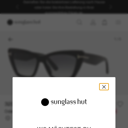
Genießen Sie die kostenlose Lieferung nach Hause
oder holen Sie Ihre Bestellung in Ihrer
ausgewählten Filiale ab.
1
/
3
320,00€
Oder 3 Raten ab
0% effektiver Jahreszins mit
106,67 €