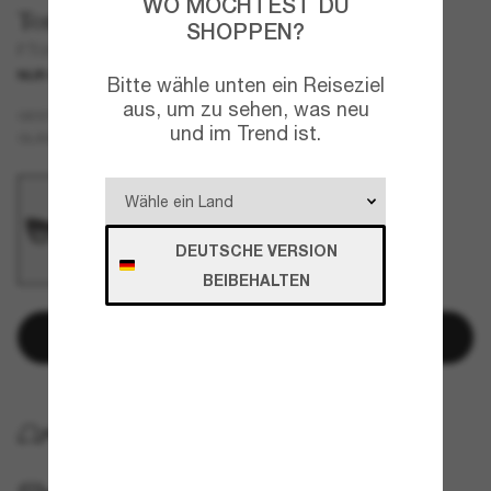
WO MÖCHTEST DU
Tom Ford
SHOPPEN?
FT0871
NUR ONLINE
Bitte wähle unten ein Reiseziel
aus, um zu sehen, was neu
Schwarz
GESTELL
und im Trend ist.
Grau
GLÄSER
DEUTSCHE VERSION
BEIBEHALTEN
In den Warenkorb
KOSTENLOSE LIEFERUNG NACH HAUSE