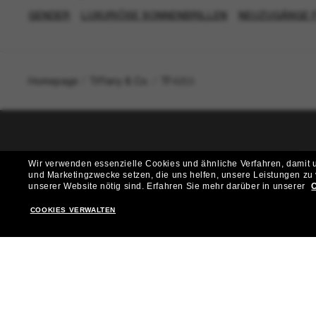
GENDER
LUXURIÖSE SONNENBRILLEN
NEUZUGÄNGE 
Homepage
/
Tiffany & Co.
/
TF4253
T
Wir verwenden essenzielle Cookies und ähnliche Verfahren, damit un
und Marketingzwecke setzen, die uns helfen, unsere Leistungen zu
Möchtest du Zugang zu VIP-Events, exklusiven Empfehl
unserer Website nötig sind.
Erfahren Sie mehr darüber in unserer
C
COOKIES VERWALTEN