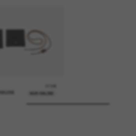
37,00€
ENKORB
NUR ONLINE