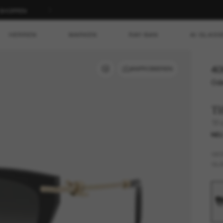
T SHOPPEN
HERREN
MARKEN
RAY-BAN
AI GLASS
40
ANPROBIEREN
Ode
Ti
TF
NE
GES
GLÄ