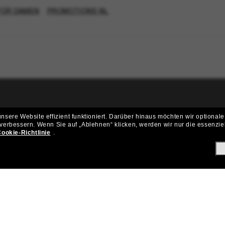
FÜR DAMEN
PROMOTIONS NL
ritt der Sunglass Hut-Community be
sere Website effizient funktioniert.
Darüber hinaus möchten wir optionale
 verbessern.
Wenn Sie auf „Ablehnen“ klicken, werden wir nur die essenzie
ungen und Angeboten wie € 10 Rabatt* auf deinen nächsten Einkau
ookie-Richtlinie
.
Subscribe!