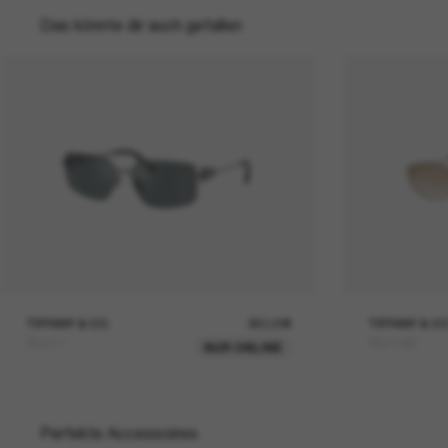
Das könnte dir auch gefallen
TIFFANY & CO.
360,00€
TIFFANY & CO
TF3111
TF3119D
NUR ONLINE
Perfekte Accessoires