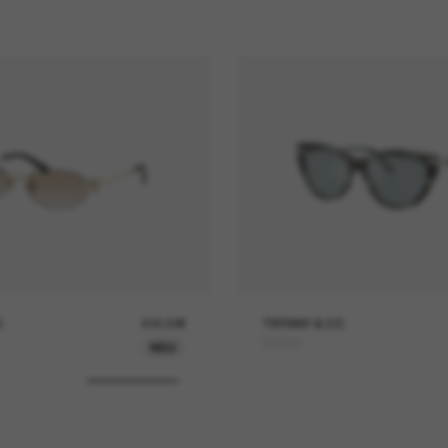
.
400,00€
TIFFANY & CO.
TF4253
NEU