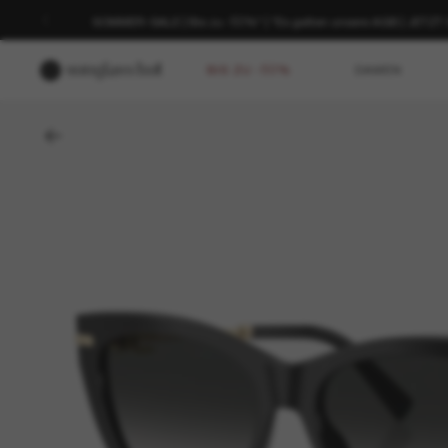
SOMMER-SALE | Bis zu -50%* | *Es gelten unsere AGB | JETZ
BIS ZU -50%
DAMEN