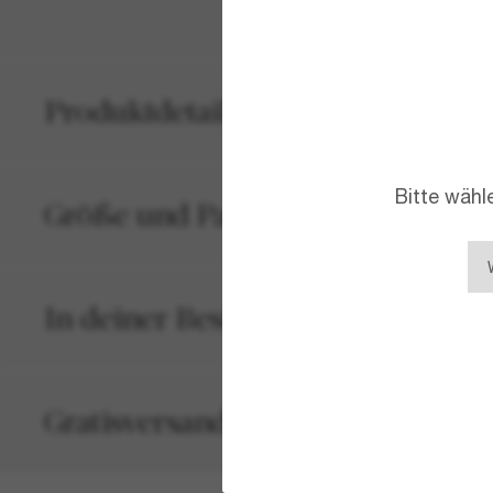
Produktdetails
Bitte wähl
Größe und Passform
In deiner Bestellung inbegriffen
Gratisversand und -Retouren