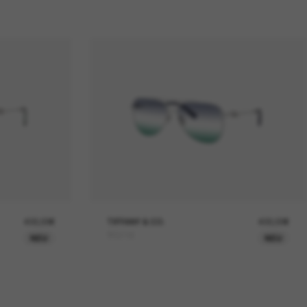
400,00€
TIFFANY & CO.
400,00€
TF3116
NEU
NEU