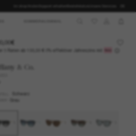
Im shop finden
Support erhalten
Bestellstatus
Unsere Services
DE
ES
SOMMERAUSWAHL
0,00€
r 3 Raten ab
0% effektiver Jahreszins mit
133,33 €
ffany & Co.
4253
U
Schwarz
TELL
Grau
SER