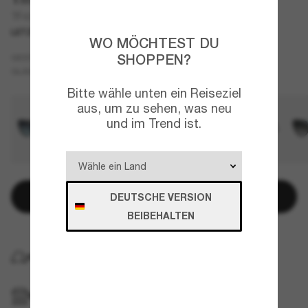
TF4238U
LETZTE CHANCE
NUR ONLINE
WO MÖCHTEST DU
Braun
SHOPPEN?
GESTELL
Violett
GLÄSER
Bitte wähle unten ein Reiseziel
aus, um zu sehen, was neu
und im Trend ist.
In den Warenkorb
DEUTSCHE VERSION
BEIBEHALTEN
KOSTENLOSE LIEFERUNG NACH HAUSE
IM GESCHÄFT ABHOLEN