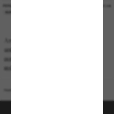
PERSOL
PERSOL
26,00€
37,00€
NUR ONLINE
NUR ONLINE
Anzeigen nach
GENDER
LUXURIÖSE SONNENBRILLEN
DESIGNER-SONNENBRILLENMARKEN
BEST DEALS – UP TO 50%
Homepage
/
Tiffany & Co.
/
TF4238U