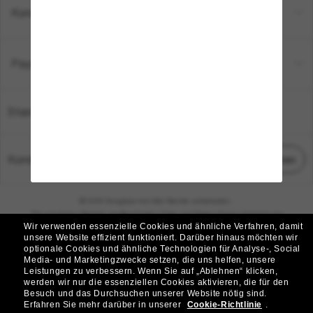
Kundenservice
Payment Methods
Standort:
Deutschland
Kundenservice
Chat starten
© 2026 Sunglass Hut Alle Rechte vorbehalten.
Die auf dieser Website veröffentlichten Fotos und Bilder dienen lediglich der
Wir verwenden essenzielle Cookies und ähnliche Verfahren, damit
Veranschaulichung.
unsere Website effizient funktioniert.
Darüber hinaus möchten wir
optionale Cookies und ähnliche Technologien für Analyse-, Social
|
|
Cookie-Richtlinie
Datenschutzbestimmungen
Media- und Marketingzwecke setzen, die uns helfen, unsere
Leistungen zu verbessern.
Wenn Sie auf „Ablehnen“ klicken,
werden wir nur die essenziellen Cookies aktivieren, die für den
|
|
Besuch und das Durchsuchen unserer Website nötig sind.
Geschäftsbedingungen
AdChoices
Erfahren Sie mehr darüber in unserer
Cookie-Richtlinie
.