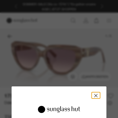
SOMMER-SALE | Bis zu -50%* | *Es gelten unsere
AGB | JETZT SHOPPEN
1
/
5
ANPROBIEREN
173,50€
347,00€
50% off
Oder 3 Raten ab
0% effektiver Jahreszins mit
57,83 €
Tiffany & Co.