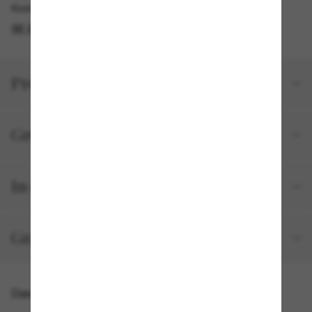
Kostenlose Abholung verfügbar
IM STORE FINDEN
Produktdetails
Größe und Passform
In deiner Bestellung inbegriffen
Gratisversand und -Retouren
Das könnte dir auch gefallen