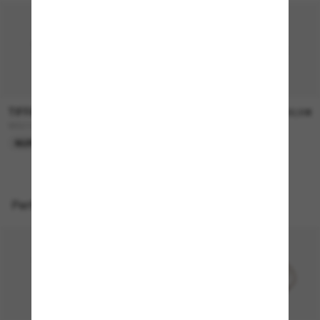
TIFFANY & CO.
TIFFANY & CO.
360,00€
400,00€
TF3111
TF3119D
NUR ONLINE
NEU
Perfekte Accessoires