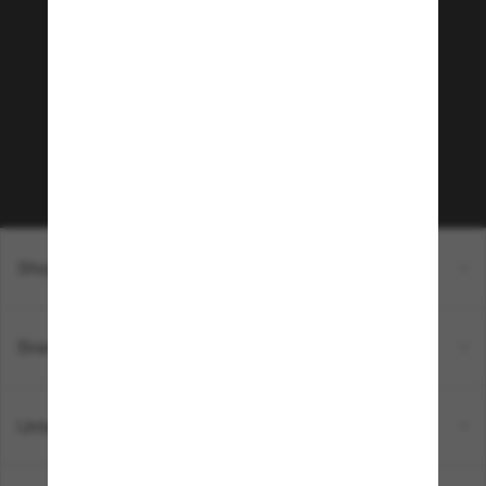
Tritt der Sunglass Hut-
Community bei!
Möchtest du Zugang zu VIP-Events, exklusiven
Empfehlungen und Angeboten wie € 10 Rabatt*
auf deinen nächsten Einkauf? Abonniere unseren
Newsletter *Es gelten unsere AGB
Subscribe!
Shopping online
Brands
Unternehmen