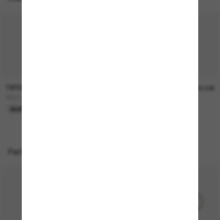
TIFFANY & CO.
TIFFANY & CO.
360,00€
400,00€
TF3111
TF3119D
NUR ONLINE
NEU
Perfekte Accessoires