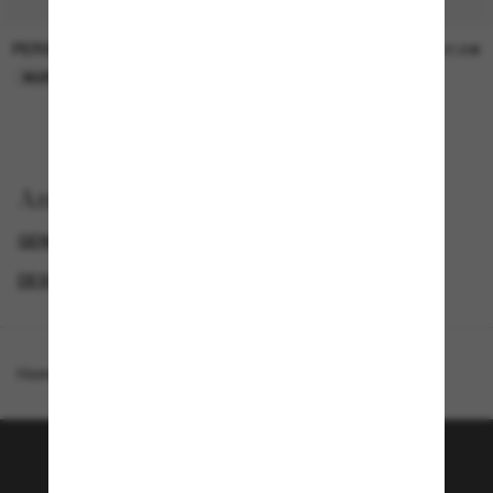
PERSOL
PERSOL
26,00€
37,00€
NUR ONLINE
NUR ONLINE
Anzeigen nach
GENDER
PROMOTIONS NL
SPECIALDEALS
DESIGNER-SONNENBRILLENMARKEN
Homepage
/
Tiffany & Co.
/
TF4231U
Tritt der Sunglass Hut-