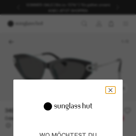
SOMMER-SALE | Bis zu -50%* | *Es gelten unsere
AGB | JETZT SHOPPEN
1
/
5
ANPROBIEREN
340,00€
Oder 3 Raten ab
0% effektiver Jahreszins mit
113,33 €
WO MÖCHTEST DU