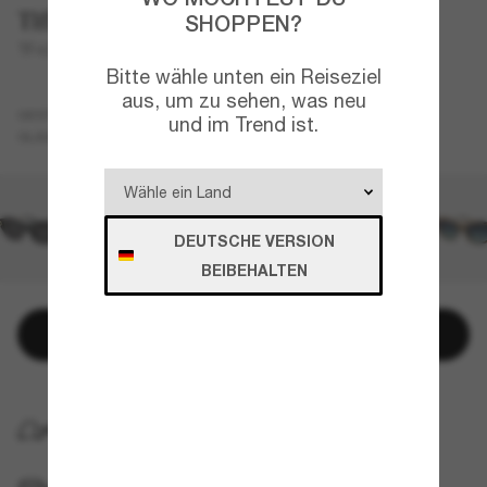
Tiffany & Co.
SHOPPEN?
TF4231U
Bitte wähle unten ein Reiseziel
aus, um zu sehen, was neu
Schwarz
GESTELL
und im Trend ist.
Grau
GLÄSER
DEUTSCHE VERSION
BEIBEHALTEN
In den Warenkorb
KOSTENLOSE LIEFERUNG NACH HAUSE