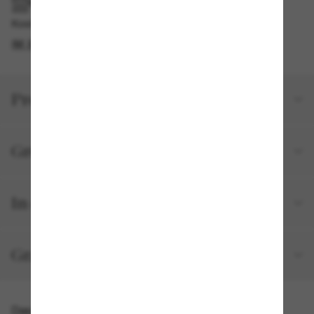
IM GESCHÄFT ABHOLEN
Kostenlose Abholung am selben Tag verfügbar
IM STORE FINDEN
Produktdetails
Größe und Passform
In deiner Bestellung inbegriffen
Gratisversand und -Retouren
Das könnte dir auch gefallen