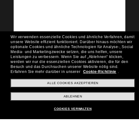
Community bei!
Möchtest du Zugang zu VIP-Events, exklusiven
Empfehlungen und Angeboten wie € 10 Rabatt*
auf deinen nächsten Einkauf? Abonniere unseren
Newsletter *Es gelten unsere AGB
Wir verwenden essenzielle Cookies und ähnliche Verfahren, damit
Subscribe!
unsere Website effizient funktioniert.
Darüber hinaus möchten wir
optionale Cookies und ähnliche Technologien für Analyse-, Social
Media- und Marketingzwecke setzen, die uns helfen, unsere
Leistungen zu verbessern.
Wenn Sie auf „Ablehnen“ klicken,
werden wir nur die essenziellen Cookies aktivieren, die für den
Besuch und das Durchsuchen unserer Website nötig sind.
Shopping online
Erfahren Sie mehr darüber in unserer
Cookie-Richtlinie
.
ALLE COOKIES AKZEPTIEREN
Brands
ABLEHNEN
COOKIES VERWALTEN
Unternehmen