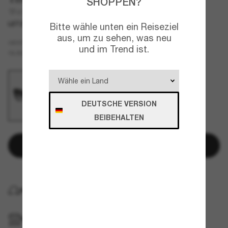
SHOPPEN?
TF4196
LETZTE CHANCE
NUR ONLINE
Bitte wähle unten ein Reiseziel
aus, um zu sehen, was neu
Schwarz
GESTELL
und im Trend ist.
Grau
GLÄSER
DEUTSCHE VERSION
BEIBEHALTEN
In den Warenkorb
KOSTENLOSE LIEFERUNG NACH HAUSE
IM GESCHÄFT ABHOLEN