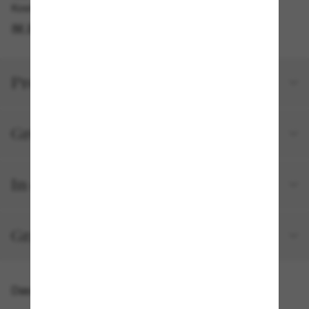
Kostenlose Abholung verfügbar
IM STORE FINDEN
Produktdetails
Größe und Passform
In deiner Bestellung inbegriffen
Gratisversand und -Retouren
Das könnte dir auch gefallen