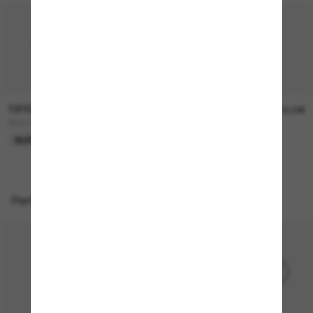
TIFFANY & CO.
TIFFANY & CO.
360,00€
400,00€
TF3111
TF3119D
NUR ONLINE
NEU
Perfekte Accessoires