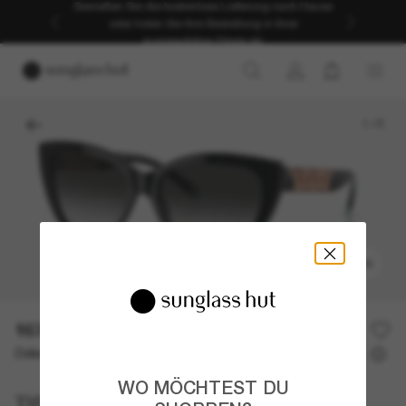
Genießen Sie die kostenlose Lieferung nach Hause
oder holen Sie Ihre Bestellung in Ihrer
ausgewählten Filiale ab.
1
/
5
ANPROBIEREN
163,00€
326,00€
50% off
Oder 3 Raten ab
0% effektiver Jahreszins mit
54,33 €
WO MÖCHTEST DU
Tiffany & Co.