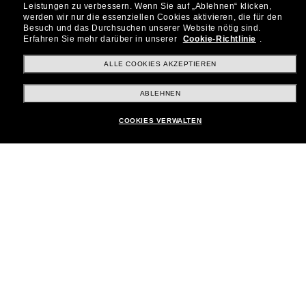
Tritt der Sunglass Hut-
Leistungen zu verbessern.
Wenn Sie auf „Ablehnen“ klicken,
Community bei!
werden wir nur die essenziellen Cookies aktivieren, die für den
Besuch und das Durchsuchen unserer Website nötig sind.
Möchtest du Zugang zu VIP-Events, exklusiven
Erfahren Sie mehr darüber in unserer
Cookie-Richtlinie
.
Empfehlungen und Angeboten wie € 10 Rabatt*
auf deinen nächsten Einkauf? Abonniere unseren
ALLE COOKIES AKZEPTIEREN
Newsletter *Es gelten unsere AGB
ABLEHNEN
Subscribe!
COOKIES VERWALTEN
Shopping online
Brands
Unternehmen