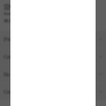
IM GESCHÄFT ABHOLEN
Kostenlose Abholung am selben Tag verfügbar
IM STORE FINDEN
Produktdetails
Größe und Passform
In deiner Bestellung inbegriffen
Gratisversand und -Retouren