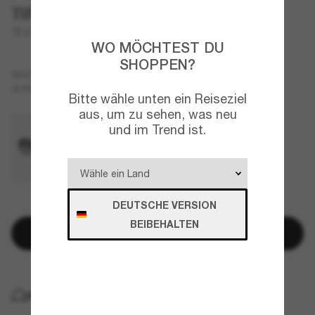
Tiffany & Co.
TF4188D
WO MÖCHTEST DU
SHOPPEN?
Braun
GESTELL
Braun
GLÄSER
Bitte wähle unten ein Reiseziel
aus, um zu sehen, was neu
und im Trend ist.
DEUTSCHE VERSION
NUR NOCH WENIGE ARTIKEL VERFÜGBAR!
BEIBEHALTEN
In den Warenkorb
KOSTENLOSE LIEFERUNG NACH HAUSE