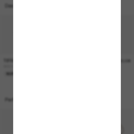
Das könnte dir auch gefallen
TIFFANY & CO.
TIFFANY & CO.
360,00€
400,00€
TF3111
TF3119D
NUR ONLINE
NEU
Perfekte Accessoires