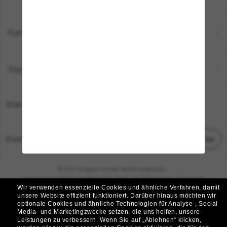
Kundenservice
Payment Methods
Standort:
Deutschland
Kundenservice
Chat starten
© 2026 Sunglass Hut Alle Rechte vorbehalten.
Die auf dieser Website veröffentlichten Fotos und Bilder dienen lediglich der
Wir verwenden essenzielle Cookies und ähnliche Verfahren, damit
Veranschaulichung.
unsere Website effizient funktioniert.
Darüber hinaus möchten wir
optionale Cookies und ähnliche Technologien für Analyse-, Social
|
|
Cookie-Richtlinie
Datenschutzbestimmungen
Media- und Marketingzwecke setzen, die uns helfen, unsere
Leistungen zu verbessern.
Wenn Sie auf „Ablehnen“ klicken,