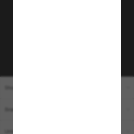
Tritt der Sunglass Hut-
Community bei!
Möchtest du Zugang zu VIP-Events, exklusiven
Empfehlungen und Angeboten wie € 10 Rabatt*
auf deinen nächsten Einkauf? Abonniere unseren
Newsletter *Es gelten unsere AGB
Subscribe!
Shopping online
Brands
Unternehmen