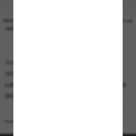
PERSOL
PERSOL
26,00€
37,00€
NUR ONLINE
NUR ONLINE
Anzeigen nach
TIFFANY SONNENBRILLEN
LUXURIÖSE SONNENBRILLEN
DAMEN SONNENBRILLEN
DESIGNER-SONNENBRILLENMARKEN
Homepage
/
Tiffany & Co.
/
TF4188D