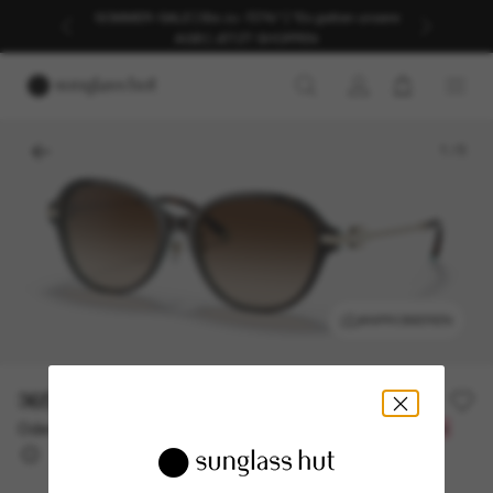
SOMMER-SALE | Bis zu -50%* | *Es gelten unsere
AGB | JETZT SHOPPEN
1
/
5
ANPROBIEREN
365,00€
Oder 3 Raten ab
0% effektiver Jahreszins mit
121,67 €