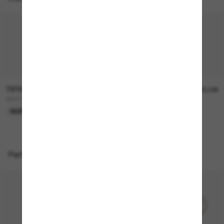
TIFFANY & CO.
TIFFANY & CO.
360,00€
400,00€
TF3111
TF3119D
NUR ONLINE
NEU
Perfekte Accessoires