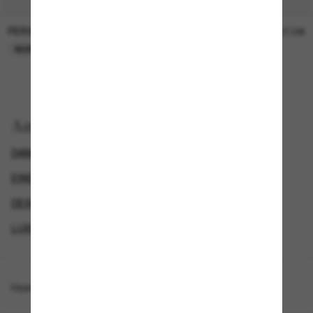
PERSOL
PERSOL
26,00€
37,00€
NUR ONLINE
NUR ONLINE
Anzeigen nach
DAMEN SONNENBRILLEN
EINE ZWEITE DAZU UND SPAREN
DESIGNER-SONNENBRILLENMARKEN
LUXURIÖSE SONNENBRILLEN
Homepage
/
Tiffany & Co.
/
TF3082