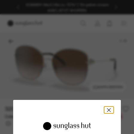
SOMMER-SALE | Bis zu -50%* | *Es gelten unsere
AGB | JETZT SHOPPEN
1
/
5
ANPROBIEREN
320,00€
Oder 3 Raten ab
0% effektiver Jahreszins mit
106,67 €