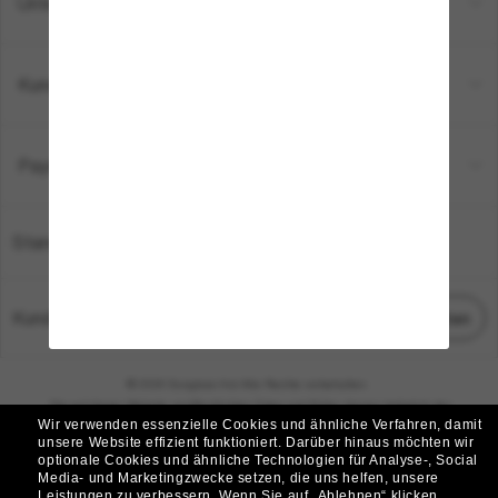
Unternehmen
Kundenservice
Payment Methods
Standort:
Deutschland
Kundenservice
Chat starten
© 2026 Sunglass Hut Alle Rechte vorbehalten.
Die auf dieser Website veröffentlichten Fotos und Bilder dienen lediglich der
Wir verwenden essenzielle Cookies und ähnliche Verfahren, damit
Veranschaulichung.
unsere Website effizient funktioniert.
Darüber hinaus möchten wir
optionale Cookies und ähnliche Technologien für Analyse-, Social
|
|
Cookie-Richtlinie
Datenschutzbestimmungen
Media- und Marketingzwecke setzen, die uns helfen, unsere
Leistungen zu verbessern.
Wenn Sie auf „Ablehnen“ klicken,