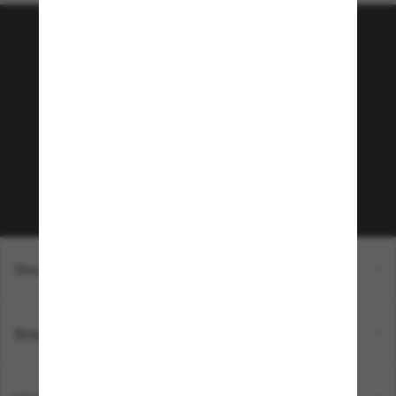
Tritt der Sunglass Hut-
Community bei!
Möchtest du Zugang zu VIP-Events, exklusiven
Empfehlungen und Angeboten wie € 10 Rabatt*
auf deinen nächsten Einkauf? Abonniere unseren
Newsletter *Es gelten unsere AGB
Subscribe!
Shopping online
Brands