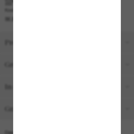
IM GESCHÄFT ABHOLEN
Kostenlose Abholung verfügbar
IM STORE FINDEN
Produktdetails
Größe und Passform
In deiner Bestellung inbegriffen
Gratisversand und -Retouren
Das könnte dir auch gefallen