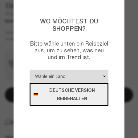
Tiffany & Co.
TF3082
WO MÖCHTEST DU
NUR ONLINE
SHOPPEN?
Gold
GESTELL
Braun
GLÄSER
Bitte wähle unten ein Reiseziel
aus, um zu sehen, was neu
und im Trend ist.
DEUTSCHE VERSION
In den Warenkorb
BEIBEHALTEN
KOSTENLOSE LIEFERUNG NACH HAUSE