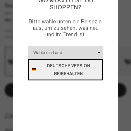
WO MÖCHTEST DU
Swarovski
SHOPPEN?
SK7044
NEU
Bitte wähle unten ein Reiseziel
aus, um zu sehen, was neu
Silber
GESTELL
und im Trend ist.
Grau
GLÄSER
DEUTSCHE VERSION
BEIBEHALTEN
In den Warenkorb
KOSTENLOSE LIEFERUNG NACH HAUSE