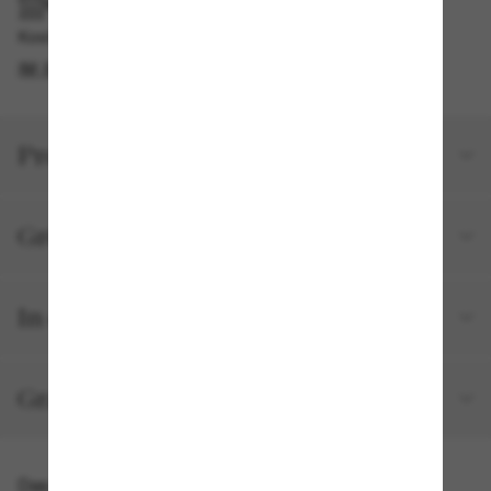
IM GESCHÄFT ABHOLEN
Kostenlose Abholung am selben Tag verfügbar
IM STORE FINDEN
Produktdetails
Größe und Passform
In deiner Bestellung inbegriffen
Gratisversand und -Retouren
Das könnte dir auch gefallen