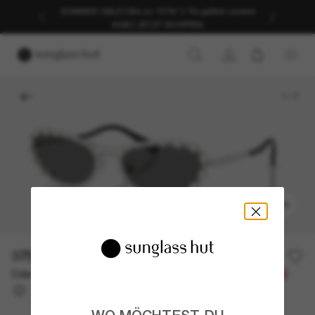
SOMMER-SALE | Bis zu -50%* | *Es gelten unsere
AGB | JETZT SHOPPEN
1
/
7
ANPROBIEREN
375,00€
Oder 3 Raten ab
0% effektiver Jahreszins mit
125,00 €