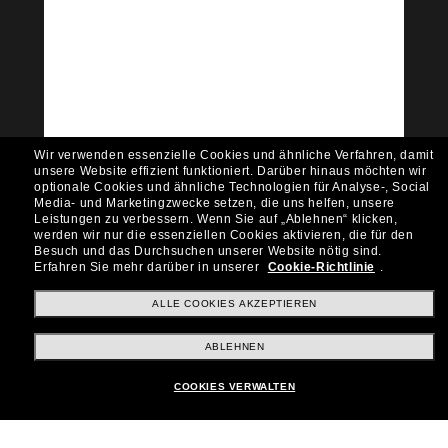
Tritt der Sunglass Hut-
Community bei!
Möchtest du Zugang zu VIP-Events, exklusiven
Empfehlungen und Angeboten wie € 10 Rabatt*
auf deinen nächsten Einkauf? Abonniere unseren
Newsletter *Es gelten unsere AGB
Wir verwenden essenzielle Cookies und ähnliche Verfahren, damit
Subscribe!
unsere Website effizient funktioniert.
Darüber hinaus möchten wir
optionale Cookies und ähnliche Technologien für Analyse-, Social
Media- und Marketingzwecke setzen, die uns helfen, unsere
Leistungen zu verbessern.
Wenn Sie auf „Ablehnen“ klicken,
werden wir nur die essenziellen Cookies aktivieren, die für den
Besuch und das Durchsuchen unserer Website nötig sind.
Shopping online
Erfahren Sie mehr darüber in unserer
Cookie-Richtlinie
.
ALLE COOKIES AKZEPTIEREN
Brands
ABLEHNEN
COOKIES VERWALTEN
Unternehmen