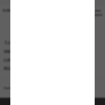
SUNGLASS HUT COLLECTION
SUNGLASS HUT COLLECTION
19,00€
Preis wird
bearbeitet
Anzeigen nach
SWAROVSKI SONNENBRILLEN
GENDER
LUXURIÖSE SONNENBRILLEN
NEUZUGÄNGE FÜR DAMEN
Homepage
/
Swarovski
/
SK7044