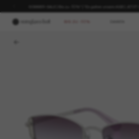
SOMMER-SALE | Bis zu -50%* | *Es gelten unsere AGB | JETZ
BIS ZU -50%
DAMEN