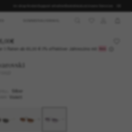
Im shop finden
Support erhalten
Bestellstatus
Unsere Services
DE
ES
SOMMERAUSWAHL
5,00€
r 3 Raten ab
0% effektiver Jahreszins mit
65,00 €
arovski
7035D
Silber
TELL
Violett
SER