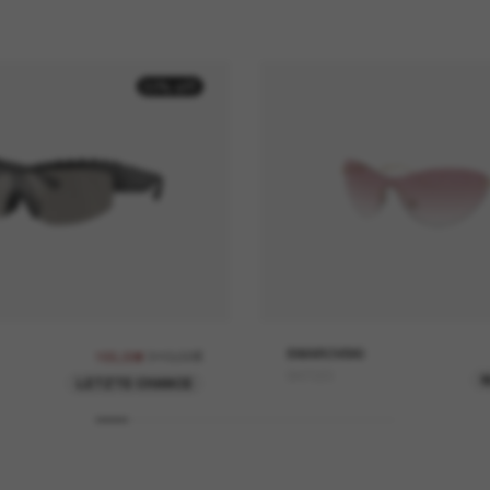
50% off
310,00€
SWAROVSKI
155,00€
SK7023
N
LETZTE CHANCE