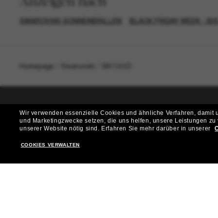
Anzeigen nach
SWAROVSKI SONNENBRILLEN
BLACK FRIDAY WEEK - BI
Homepage
/
Swarovski
/
SK7035D
Wir verwenden essenzielle Cookies und ähnliche Verfahren, damit un
T
und Marketingzwecke setzen, die uns helfen, unsere Leistungen zu
unserer Website nötig sind.
Erfahren Sie mehr darüber in unserer
C
Möchtest du Zugang zu VIP-Events, exklusiven Empfehl
COOKIES VERWALTEN