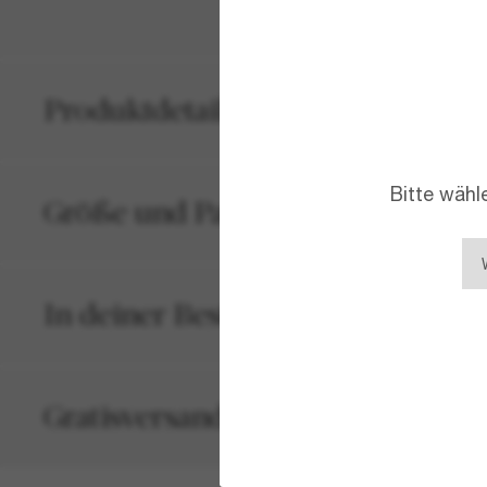
Produktdetails
Bitte wähl
Größe und Passform
In deiner Bestellung inbegriffen
Gratisversand und -Retouren