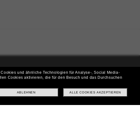
 Cookies und ähnliche Technologien für Analyse-, Social Media-
i!
llen Cookies aktivieren, die für den Besuch und das Durchsuchen
f? Abonniere unseren Newsletter *Es gelten unsere AGB
ABLEHNEN
ALLE COOKIES AKZEPTIEREN