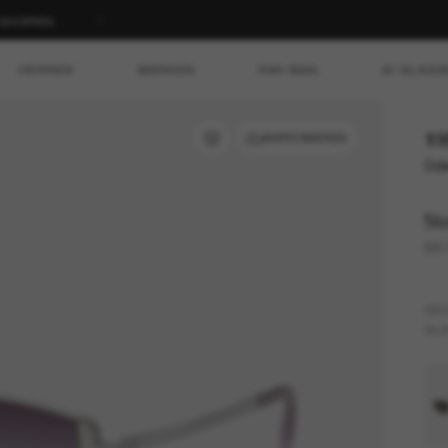
T SHOPPEN
HERREN
MARKEN
RAY-BAN
AI GLASS
19
ANPROBIEREN
Ode
Sw
SK
GES
GLÄ