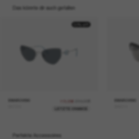
Das könnte dir auch gefallen
50% off
SWAROVSKI
230,00€
SWAROVSKI
115,00€
SK7003
SK6014
LETZTE CHANCE
Perfekte Accessoires