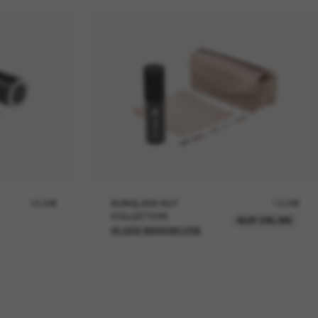
19,00€
SUNGLASS HUT
12,00€
COLLECTION
NUR ONLINE
IN DEN WARENKORB