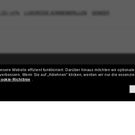
S ZU -50%
LUXURIÖSE SONNENBRILLEN
GENDER
sere Website effizient funktioniert.
Darüber hinaus möchten wir optionale
ritt der Sunglass Hut-Community be
 verbessern.
Wenn Sie auf „Ablehnen“ klicken, werden wir nur die essenzie
ookie-Richtlinie
.
ungen und Angeboten wie € 10 Rabatt* auf deinen nächsten Einkau
Subscribe!