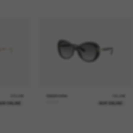
270,00€
SWAROVSKI
195,00€
SK6026
UR ONLINE
NUR ONLINE